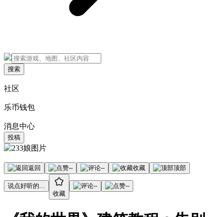
搜索
社区
乐币钱包
消息中心
投稿
返回
--
--
收藏
顶部
说点好听的...
--
--
收藏