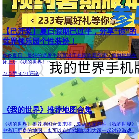
【已开奖】夏日假期已过半，分享“你”的
世界领乐园个性装扮！
炎炎夏日，最好的避暑手段莫过于在家吹着空调，慵懒地躺在
床上玩《我的世界》~
2325赞
·
4271评论
《我的世界》推荐地图合集
《我的世界》推荐地图合集来啦，欢迎大家前往《我的世界》
中游玩更多的地图，也可以在游戏圈内和大家一起讨论游戏~