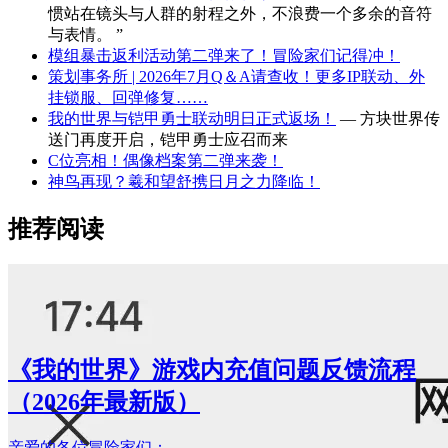
惯站在镜头与人群的射程之外，不浪费一个多余的音符
与表情。 ”
模组暴击返利活动第二弹来了！冒险家们记得冲！
策划事务所 | 2026年7月Q＆A请查收！更多IP联动、外
挂锁服、回弹修复……
我的世界与铠甲勇士联动明日正式返场！
— 方块世界传
送门再度开启，铠甲勇士应召而来
C位亮相！偶像档案第二弹来袭！
神鸟再现？羲和望舒携日月之力降临！
推荐阅读
《我的世界》游戏内充值问题反馈流程
（2026年最新版）
亲爱的各位冒险家们：