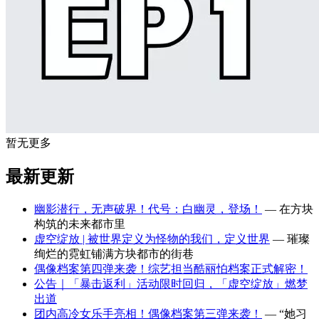
暂无更多
最新更新
幽影潜行，无声破界！代号：白幽灵，登场！
— 在方块
构筑的未来都市里
虚空绽放 | 被世界定义为怪物的我们，定义世界
— 璀璨
绚烂的霓虹铺满方块都市的街巷
偶像档案第四弹来袭！综艺担当酷丽怕档案正式解密！
公告｜「暴击返利」活动限时回归，「虚空绽放」燃梦
出道
团内高冷女乐手亮相！偶像档案第三弹来袭！
— “她习