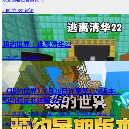
2085赞
·
895评论
我的世界：逃离清华22
22385赞
·
10750评论
《我的世界》6月28日连更至1.20版本，
预约领皮肤体验卡！
《我的世界》暑期连更至1.20版本，预约领皮肤体验卡！
1981赞
·
2786评论