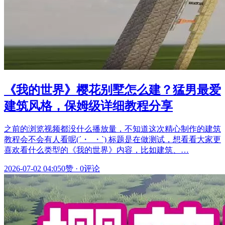
《我的世界》樱花别墅怎么建？猛男最爱
建筑风格，保姆级详细教程分享
之前的浏览视频都没什么播放量，不知道这次精心制作的建筑
教程会不会有人看呢(´・_・`) 标题是在做测试，想看看大家更
喜欢看什么类型的《我的世界》内容，比如建筑、…
2026-07-02 04:05
0赞
·
0评论