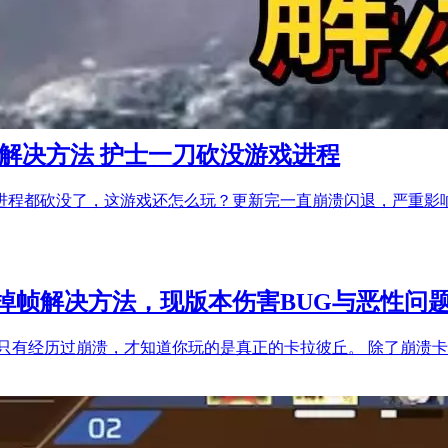
解决方法 护士一刀砍没游戏进程
进程都砍没了，这游戏还怎么玩？更新完一直崩溃闪退，严重影
掉帧解决方法，现版本伤害BUG与恶性问
只有经历过崩溃，才知道你玩的是真正的卡拉彼丘。 除了崩溃卡