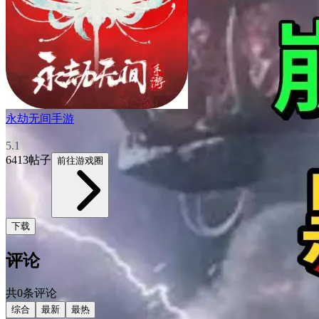
永劫无间手游
5.1
6413帖子
前往游戏圈
下载
评论
共0条评论
综合
最新
最热