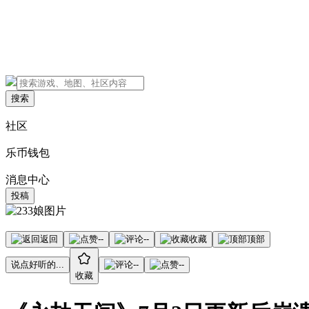
搜索
社区
乐币钱包
消息中心
投稿
返回
--
--
收藏
顶部
说点好听的...
--
--
收藏