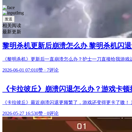
发送
相关阅读
最新更新
黎明杀机更新后崩溃怎么办 黎明杀机闪退
《黎明杀机》更新后一直崩溃怎么办？护士一刀直接给我游戏
2026-06-01 07:01
0赞
·
7评论
《卡拉彼丘》崩溃闪退怎么办？游戏卡顿
《卡拉彼丘》最近崩溃闪退更频繁了，游戏还变得更卡了嗷！ 
2026-05-27 16:53
0赞
·
0评论