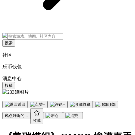
搜索
社区
乐币钱包
消息中心
投稿
返回
--
--
收藏
顶部
说点好听的...
--
--
收藏