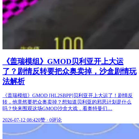
《盖瑞模组》GMOD贝利亚开上大运
了？剧情反转要把众奥卖掉，沙盒剧情玩
法解析
《盖瑞模组》GMOD [HL2SBPP]贝利亚开上大运了！剧情反
转，他竟然要把众奥卖掉？想知道贝利亚的邪恶计划是什么
吗？快来围观这场GMOD沙盒大戏，看奥特曼们…
2026-07-12 08:42
0赞
·
0评论