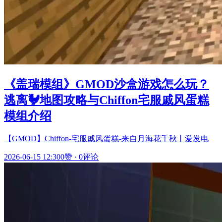
《盖瑞模组》GMOD沙盒游戏怎么玩？
逃离🐓地图攻略与Chiffon宅服戚风蛋糕
模组介绍
【GMOD】Chiffon-宅服戚风蛋糕-来自月海花千秋丨爱发电
2026-06-15 12:30
0赞
·
0评论