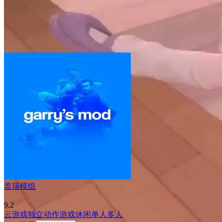
盖瑞模组
9.2
云游戏
独立
动作游戏
休闲
单人
多人