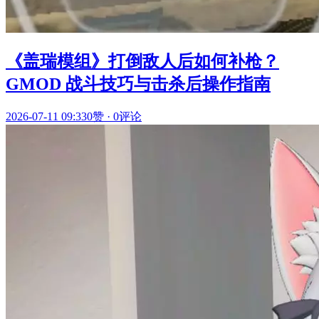
《盖瑞模组》打倒敌人后如何补枪？
GMOD 战斗技巧与击杀后操作指南
2026-07-11 09:33
0赞
·
0评论