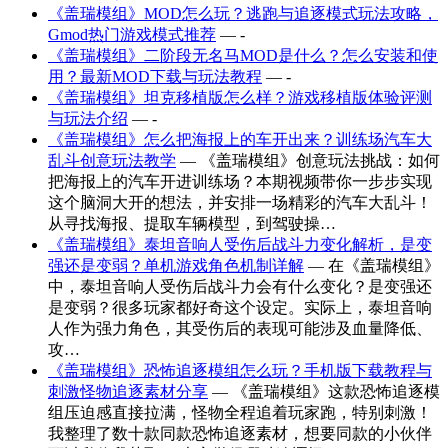
《盖瑞模组》MOD怎么玩？逃跑与追逐模式玩法攻略，
Gmod热门游戏模式推荐
— -
《盖瑞模组》二阶段无名马MOD是什么？怎么安装和使
用？最新MOD下载与玩法教程
— -
《盖瑞模组》坦克移植版怎么样？游戏移植版体验评测
与玩法介绍
— -
《盖瑞模组》怎么把海报上的车开出来？训练场汽车大
乱斗创意玩法教学
— 《盖瑞模组》创意玩法挑战：如何
把海报上的汽车开进训练场？本期视频带你一步步实现
这个脑洞大开的想法，并安排一场精彩的汽车大乱斗！
从寻找海报、提取车辆模型，到驾驶操…
《盖瑞模组》泰坦音响人受伤后战斗力变化解析，是变
强还是变弱？单机游戏角色机制详解
— 在《盖瑞模组》
中，泰坦音响人受伤后战斗力会有什么变化？是变强还
是变弱？很多玩家都好奇这个设定。实际上，泰坦音响
人作为强力角色，其受伤后的表现可能涉及血量降低、
攻…
《盖瑞模组》恐怖追逐模组怎么玩？手机版下载教程与
刺激怪物追逐素材分享
— 《盖瑞模组》这款恐怖追逐模
组压迫感直接拉满，怪物全程追着玩家跑，特别刺激！
我整理了数十款同款恐怖追逐素材，想要同款的小伙伴