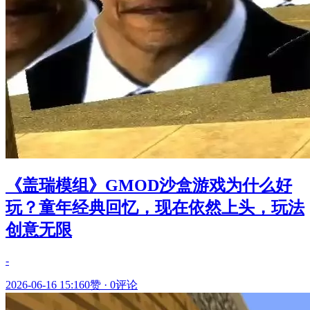
《盖瑞模组》GMOD沙盒游戏为什么好
玩？童年经典回忆，现在依然上头，玩法
创意无限
-
2026-06-16 15:16
0赞
·
0评论