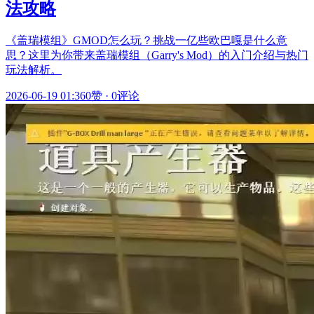
法攻略
《盖瑞模组》GMOD怎么玩？挑战一亿些欧巴嘎是什么意
思？这里为你带来盖瑞模组（Garry's Mod）的入门介绍与热门
玩法解析。
2026-06-19 01:36
0赞
·
0评论