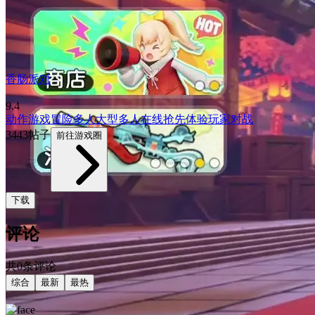
香肠派对
9.4
动作游戏
冒险
多人
大型多人在线
抢先体验
玩家对战
3443帖子
前往游戏圈
下载
评论
共0条评论
综合
最新
最热