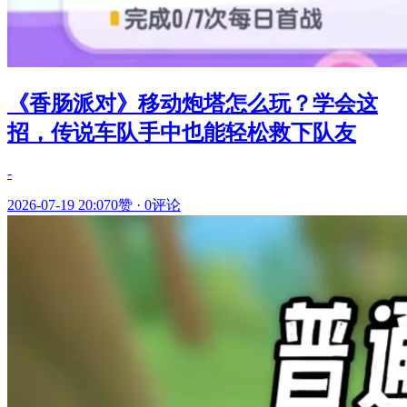
《香肠派对》移动炮塔怎么玩？学会这
招，传说车队手中也能轻松救下队友
-
2026-07-19 20:07
0赞
·
0评论