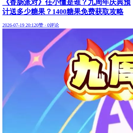
《香肠派对》任小懂是谁？九周年庆典预
计送多少糖果？1400糖果免费获取攻略
2026-07-19 20:12
0赞
·
0评论