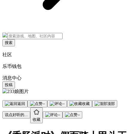
搜索
社区
乐币钱包
消息中心
投稿
返回
--
--
收藏
顶部
说点好听的...
--
--
收藏