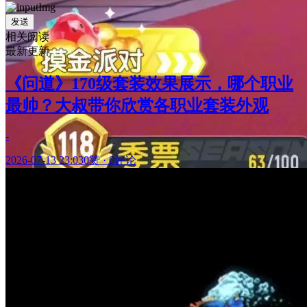
发送
相关阅读
最新更新
《问道》170级套装效果展示，哪个职业
最帅？大叔带你欣赏各职业套装外观
-
2026-07-13 23:03
0赞
·
0评论