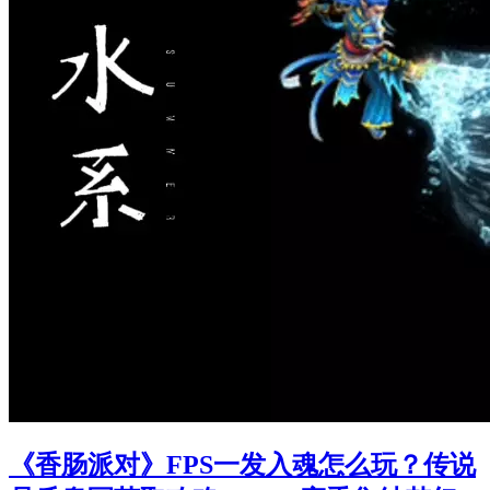
《香肠派对》FPS一发入魂怎么玩？传说