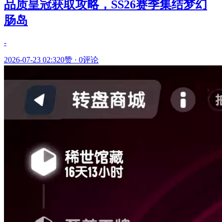
品质皇冠获取攻略，SS26赛季集结梦幻
肠岛
-
2026-07-23 02:32
0赞
·
0评论