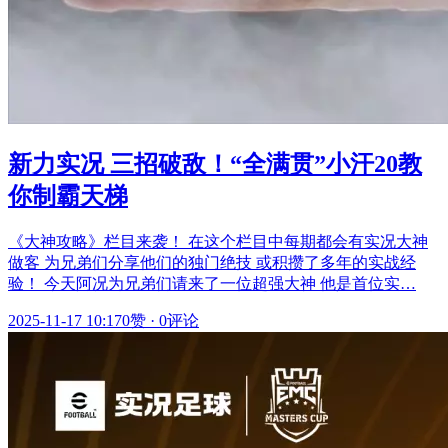
新力实况 三招破敌！“全满贯”小汗20教
你制霸天梯
《大神攻略》栏目来袭！ 在这个栏目中每期都会有实况大神
做客 为兄弟们分享他们的独门绝技 或积攒了多年的实战经
验！ 今天阿况为兄弟们请来了一位超强大神 他是首位实…
2025-11-17 10:17
0赞
·
0评论