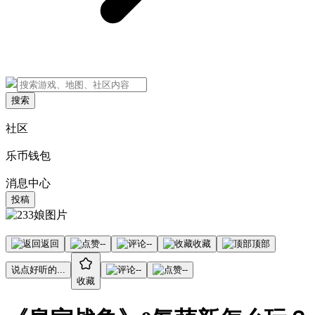
搜索
社区
乐币钱包
消息中心
投稿
返回
--
--
收藏
顶部
说点好听的...
--
--
收藏