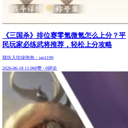
《三国杀》排位赛零氪微氪怎么上分？平
民玩家必练武将推荐，轻松上分攻略
脱坑入坑绿泡泡：sgs1190
2026-06-18 11:06
0赞
·
0评论