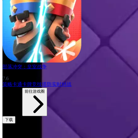
部落冲突：皇室战争
7.6
策略
卡通
卡牌
竞技
塔防
实时对战
4927帖子
前往游戏圈
下载
评论