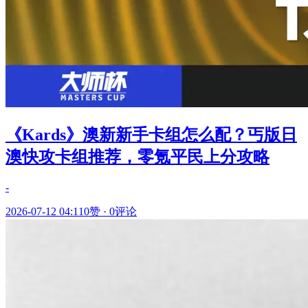
《Kards》澳新新手卡组怎么配？丐版日
澳快攻卡组推荐，零氪平民上分攻略
-
2026-07-12 04:11
0赞
·
0评论