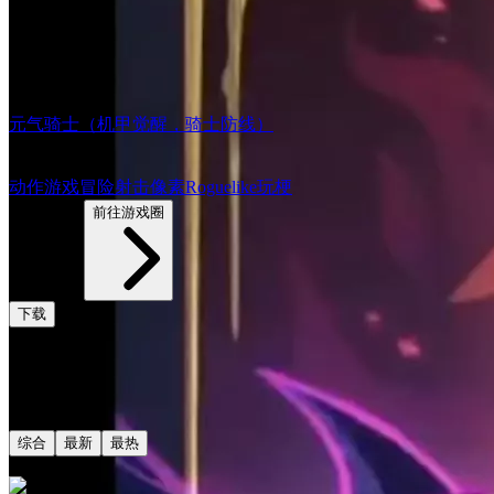
元气骑士（机甲觉醒，骑士防线）
8.9
动作游戏
冒险
射击
像素
Roguelike
玩梗
2.1万帖子
前往游戏圈
下载
评论
共0条评论
综合
最新
最热