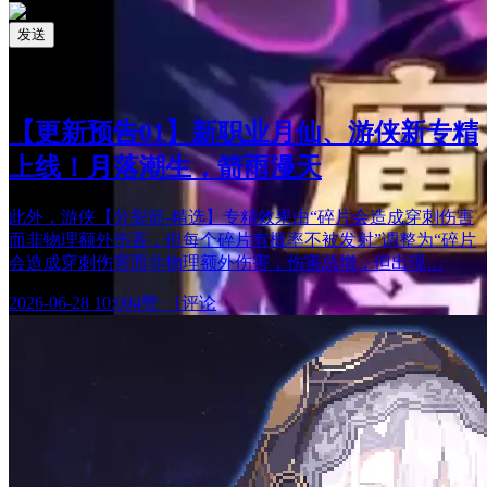
发送
相关阅读
最新更新
【更新预告01】新职业月仙、游侠新专精
上线！月落潮生，箭雨漫天
此外，游侠【分裂箭-精选】专精效果由“碎片会造成穿刺伤害
而非物理额外伤害，但每个碎片有概率不被发射”调整为“碎片
会造成穿刺伤害而非物理额外伤害，伤害总增，但出现…
2026-06-28 10:00
4赞
·
1评论