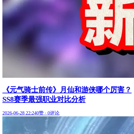
《元气骑士前传》月仙和游侠哪个厉害？
SS8赛季最强职业对比分析
2026-06-28 22:24
0赞
·
0评论