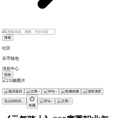
搜索
社区
乐币钱包
消息中心
投稿
返回
--
--
收藏
顶部
说点好听的...
--
--
收藏