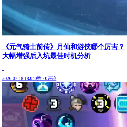
《元气骑士前传》月仙和游侠哪个厉害？
大幅增强后入坑最佳时机分析
-
2026-07-18 18:04
0赞
·
0评论