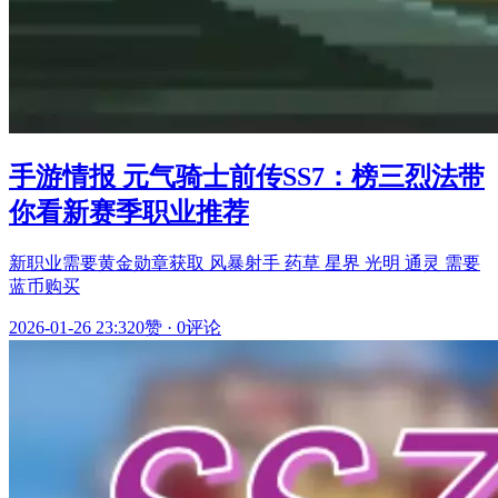
手游情报 元气骑士前传SS7：榜三烈法带
你看新赛季职业推荐
新职业需要黄金勋章获取 风暴射手 药草 星界 光明 通灵 需要
蓝币购买
2026-01-26 23:32
0赞
·
0评论