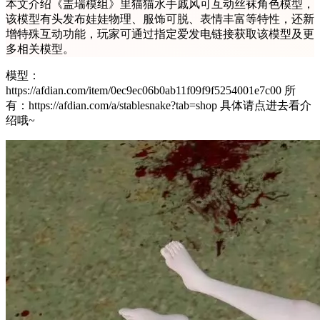
本文介绍《盖瑞模组》里猫猫水手戚风可互动丝袜角色模型，
该模型有头发布娃娃物理、服饰可脱、表情丰富等特性，还新
增特殊互动功能，玩家可通过指定爱发电链接获取该模型及更
多相关模型。
模型：
https://afdian.com/item/0ec9ec06b0ab11f09f9f5254001e7c00 所
有：https://afdian.com/a/stablesnake?tab=shop 具体请点进去看介
绍哦~