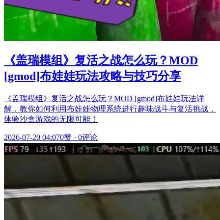
《盖瑞模组》复活之战怎么玩？MOD
[gmod]布娃娃玩法攻略与技巧分享
《盖瑞模组》复活之战怎么玩？MOD [gmod]布娃娃玩法详
解，教你如何利用布娃娃物理系统进行趣味战斗与复活挑战，
体验沙盒游戏的无限可能！
2026-07-20 04:07
0赞
·
0评论