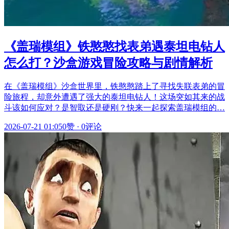
《盖瑞模组》铁憨憨找表弟遇泰坦电钻人
怎么打？沙盒游戏冒险攻略与剧情解析
在《盖瑞模组》沙盒世界里，铁憨憨踏上了寻找失联表弟的冒
险旅程，却意外遭遇了强大的泰坦电钻人！这场突如其来的战
斗该如何应对？是智取还是硬刚？快来一起探索盖瑞模组的…
2026-07-21 01:05
0赞
·
0评论