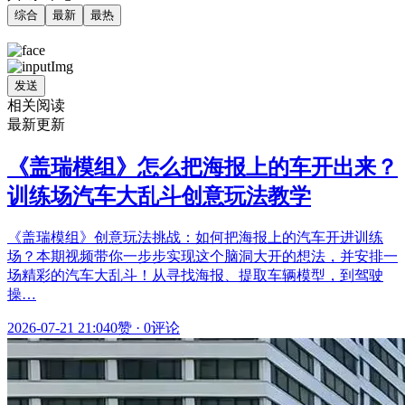
综合
最新
最热
发送
相关阅读
最新更新
《盖瑞模组》怎么把海报上的车开出来？
训练场汽车大乱斗创意玩法教学
《盖瑞模组》创意玩法挑战：如何把海报上的汽车开进训练
场？本期视频带你一步步实现这个脑洞大开的想法，并安排一
场精彩的汽车大乱斗！从寻找海报、提取车辆模型，到驾驶
操…
2026-07-21 21:04
0赞
·
0评论