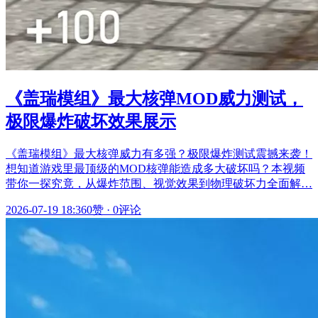
《盖瑞模组》最大核弹MOD威力测试，
极限爆炸破坏效果展示
《盖瑞模组》最大核弹威力有多强？极限爆炸测试震撼来袭！
想知道游戏里最顶级的MOD核弹能造成多大破坏吗？本视频
带你一探究竟，从爆炸范围、视觉效果到物理破坏力全面解…
2026-07-19 18:36
0赞
·
0评论