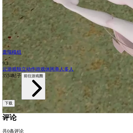
盖瑞模组
9.3
云游戏
独立
动作游戏
休闲
单人
多人
3554帖子
前往游戏圈
下载
评论
共0条评论