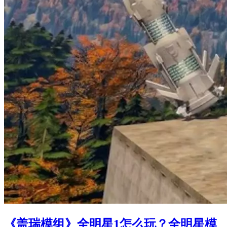
《盖瑞模组》全明星1怎么玩？全明星模