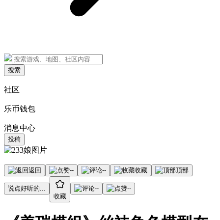
搜索
社区
乐币钱包
消息中心
投稿
返回
--
--
收藏
顶部
说点好听的...
--
--
收藏