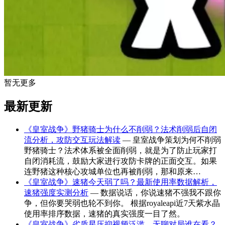
暂无更多
最新更新
《皇室战争》野猪骑士为什么不削弱？法术削弱后自闭
流分析，攻防交互玩法解读
— 皇室战争策划为何不削弱
野猪骑士？法术体系被全面削弱，就是为了防止玩家打
自闭消耗流，鼓励大家进行攻防卡牌的正面交互。如果
连野猪这种核心攻城单位也再被削弱，那和原来…
《皇室战争》速猪今天弱了吗？最新使用率数据解析，
速猪强度实测分析
— 数据说话，你说速猪不强我不跟你
争，但你要哭弱也轮不到你。 根据royaleapi近7天紫水晶
使用率排序数据，速猪的真实强度一目了然。
《皇室战争》劣质星压抑视频泛滥，无聊对局谁在看？