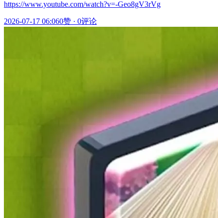
https://www.youtube.com/watch?v=-Geo8gV3rVg
2026-07-17 06:06
0赞
·
0评论