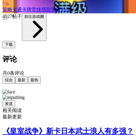
7.6
策略
卡通
卡牌
竞技
塔防
实时对战
4927帖子
前往游戏圈
下载
评论
共0条评论
综合
最新
最热
发送
相关阅读
最新更新
《皇室战争》新卡日本武士浪人有多强？