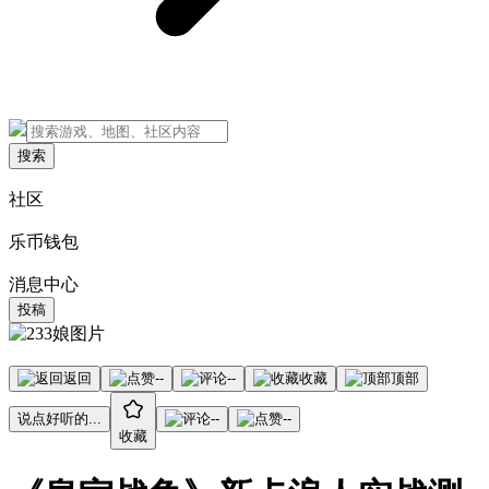
搜索
社区
乐币钱包
消息中心
投稿
返回
--
--
收藏
顶部
说点好听的...
--
--
收藏