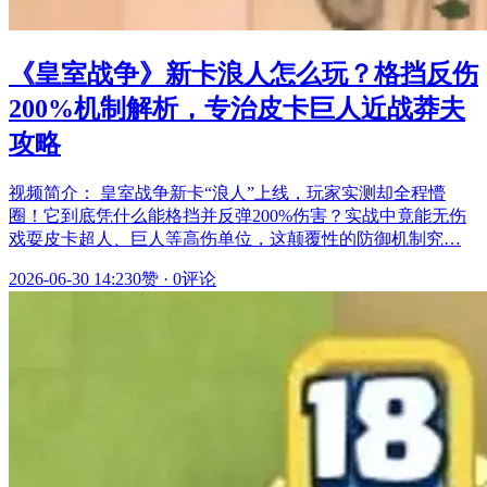
《皇室战争》新卡浪人怎么玩？格挡反伤
200%机制解析，专治皮卡巨人近战莽夫
攻略
视频简介： 皇室战争新卡“浪人”上线，玩家实测却全程懵
圈！它到底凭什么能格挡并反弹200%伤害？实战中竟能无伤
戏耍皮卡超人、巨人等高伤单位，这颠覆性的防御机制究…
2026-06-30 14:23
0赞
·
0评论