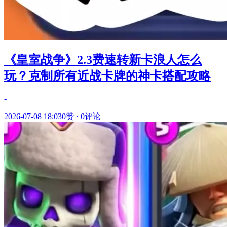
《皇室战争》2.3费速转新卡浪人怎么
玩？克制所有近战卡牌的神卡搭配攻略
-
2026-07-08 18:03
0赞
·
0评论