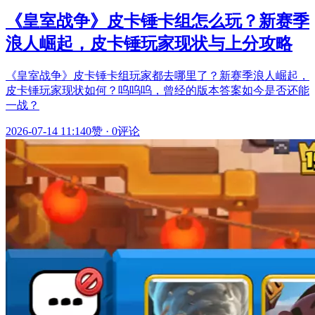
《皇室战争》皮卡锤卡组怎么玩？新赛季
浪人崛起，皮卡锤玩家现状与上分攻略
《皇室战争》皮卡锤卡组玩家都去哪里了？新赛季浪人崛起，
皮卡锤玩家现状如何？呜呜呜，曾经的版本答案如今是否还能
一战？
2026-07-14 11:14
0赞
·
0评论