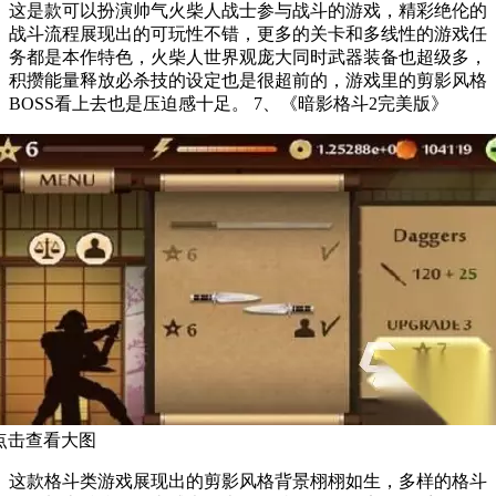
这是款可以扮演帅气火柴人战士参与战斗的游戏，精彩绝伦的
战斗流程展现出的可玩性不错，更多的关卡和多线性的游戏任
务都是本作特色，火柴人世界观庞大同时武器装备也超级多，
积攒能量释放必杀技的设定也是很超前的，游戏里的剪影风格
BOSS看上去也是压迫感十足。 7、《暗影格斗2完美版》
点击查看大图
这款格斗类游戏展现出的剪影风格背景栩栩如生，多样的格斗