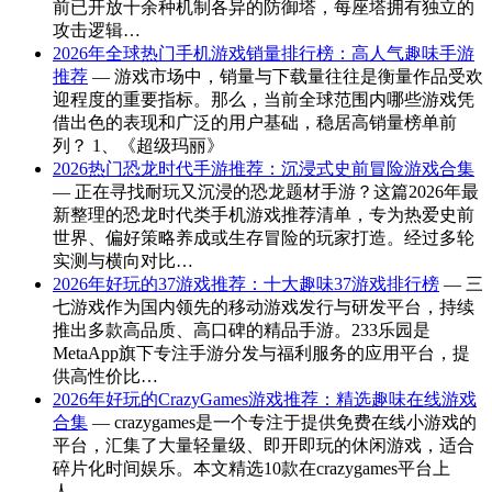
前已开放十余种机制各异的防御塔，每座塔拥有独立的
攻击逻辑…
2026年全球热门手机游戏销量排行榜：高人气趣味手游
推荐
— 游戏市场中，销量与下载量往往是衡量作品受欢
迎程度的重要指标。那么，当前全球范围内哪些游戏凭
借出色的表现和广泛的用户基础，稳居高销量榜单前
列？ 1、《超级玛丽》
2026热门恐龙时代手游推荐：沉浸式史前冒险游戏合集
— 正在寻找耐玩又沉浸的恐龙题材手游？这篇2026年最
新整理的恐龙时代类手机游戏推荐清单，专为热爱史前
世界、偏好策略养成或生存冒险的玩家打造。经过多轮
实测与横向对比…
2026年好玩的37游戏推荐：十大趣味37游戏排行榜
— 三
七游戏作为国内领先的移动游戏发行与研发平台，持续
推出多款高品质、高口碑的精品手游。233乐园是
MetaApp旗下专注手游分发与福利服务的应用平台，提
供高性价比…
2026年好玩的CrazyGames游戏推荐：精选趣味在线游戏
合集
— crazygames是一个专注于提供免费在线小游戏的
平台，汇集了大量轻量级、即开即玩的休闲游戏，适合
碎片化时间娱乐。本文精选10款在crazygames平台上
人…