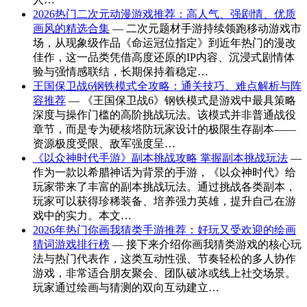
2026热门二次元动漫游戏推荐：高人气、强剧情、优质
画风的精选合集
— 二次元题材手游持续领跑移动游戏市
场，从现象级作品《命运冠位指定》到近年热门的漫改
佳作，这一品类凭借高度还原的IP内容、沉浸式剧情体
验与强情感联结，长期保持着稳定…
王国保卫战6钢铁模式全攻略：通关技巧、难点解析与阵
容推荐
— 《王国保卫战6》钢铁模式是游戏中最具策略
深度与操作门槛的高阶挑战玩法。该模式并非普通战役
章节，而是专为硬核塔防玩家设计的极限生存副本——
资源极度受限、敌军强度呈…
《以众神时代手游》副本挑战攻略 掌握副本挑战玩法
—
作为一款以希腊神话为背景的手游，《以众神时代》给
玩家带来了丰富的副本挑战玩法。通过挑战各类副本，
玩家可以获得珍稀装备、培养强力英雄，提升自己在游
戏中的实力。本文…
2026年热门你画我猜类手游推荐：好玩又受欢迎的绘画
猜词游戏排行榜
— 接下来介绍你画我猜类游戏的核心玩
法与热门代表作，这类互动性强、节奏轻松的多人协作
游戏，非常适合朋友聚会、团队破冰或线上社交场景。
玩家通过绘画与猜测的双向互动建立…