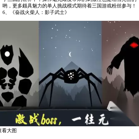
哟，更多颇具魅力的单人挑战模式期待着三国游戏粉丝参与！
6、《奋战火柴人：影子武士》
查看大图