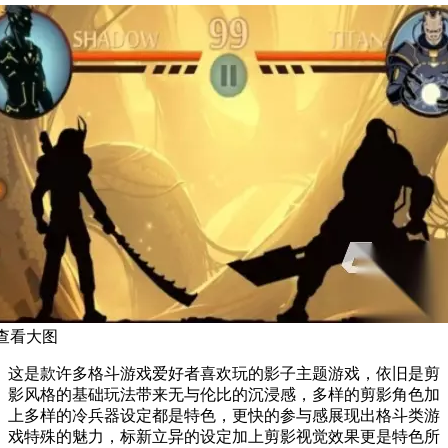
查看大图
这是款许多格斗游戏爱好者喜欢玩的影子主题游戏，依旧是剪
影风格的基础玩法带来无与伦比的沉浸感，多样的剪影角色加
上多样的冷兵器设定都是特色，更快的参与感展现出格斗类游
戏特殊的魅力，标新立异的设定加上剪影视觉效果更是特色所