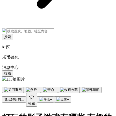
搜索
社区
乐币钱包
消息中心
投稿
返回
--
--
收藏
顶部
说点好听的...
--
--
收藏