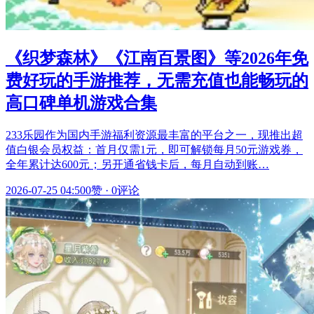
《织梦森林》《江南百景图》等2026年免
费好玩的手游推荐，无需充值也能畅玩的
高口碑单机游戏合集
233乐园作为国内手游福利资源最丰富的平台之一，现推出超
值白银会员权益：首月仅需1元，即可解锁每月50元游戏券，
全年累计达600元；另开通省钱卡后，每月自动到账…
2026-07-25 04:50
0赞
·
0评论