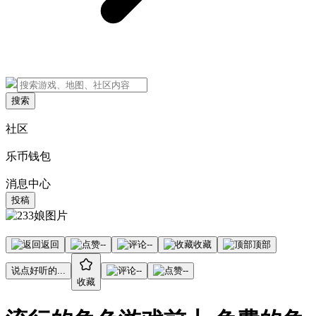
搜索
社区
乐币钱包
消息中心
投稿
返回
--
--
收藏
顶部
说点好听的...
--
--
收藏