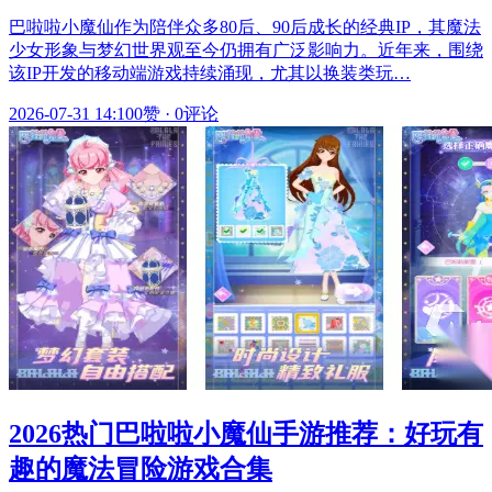
巴啦啦小魔仙作为陪伴众多80后、90后成长的经典IP，其魔法
少女形象与梦幻世界观至今仍拥有广泛影响力。近年来，围绕
该IP开发的移动端游戏持续涌现，尤其以换装类玩…
2026-07-31 14:10
0赞
·
0评论
2026热门巴啦啦小魔仙手游推荐：好玩有
趣的魔法冒险游戏合集