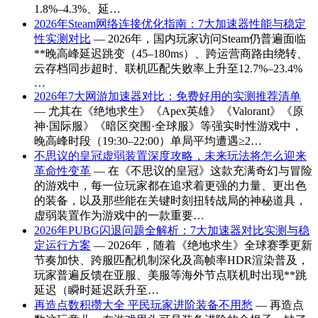
1.8%–4.3%、延…
2026年Steam网络连接优化指南：7大加速器性能与稳定
性实测对比
— 2026年，国内玩家访问Steam仍普遍面临
**晚高峰延迟跳变（45–180ms）、跨运营商路由绕转、
云存档同步超时、联机匹配失败率上升至12.7%–23.4%
…
2026年7大网游加速器对比：免费好用的实测推荐清单
— 尤其在《绝地求生》《Apex英雄》《Valorant》《原
神·国际服》《暗区突围·全球服》等强实时性游戏中，
晚高峰时段（19:30–22:00）单局平均遭遇≥2…
不思议的皇冠虚弱装置深度攻略，未来玩法将怎么迎来
革命性变革
— 在《不思议的皇冠》这款充满奇幻与冒险
的游戏中，每一位玩家都在追求着更强的力量、更出色
的装备，以及那些能在关键时刻扭转战局的神秘道具，
虚弱装置作为游戏中的一款重要…
2026年PUBG闪退问题全解析：7大加速器对比实测与稳
定运行方案
— 2026年，随着《绝地求生》全球赛季更新
节奏加快、跨服匹配机制深化及高帧率HDR渲染普及，
玩家普遍反馈在亚服、美服等海外节点联机时出现**跳
延迟（瞬时延迟跃升至…
再造点数积攒大全 平民玩家进阶装备不用愁
— 再造点