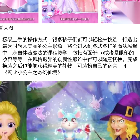
看大图
极易上手的操作方式，很多孩子们都可以轻松来挑选，打造出
最为时尚又美丽的公主形象，将会进入到各式各样的魔法城堡
中，亲自体验魔法的课程教学，包括有面部spa或者是眼部的
妆容等等，在风格迥异的创新性服饰中都可以随意切换。完成
换装之后也能够获得精美的礼物，可装扮自己的宿舍。 4、
《莉比小公主之奇幻仙境》