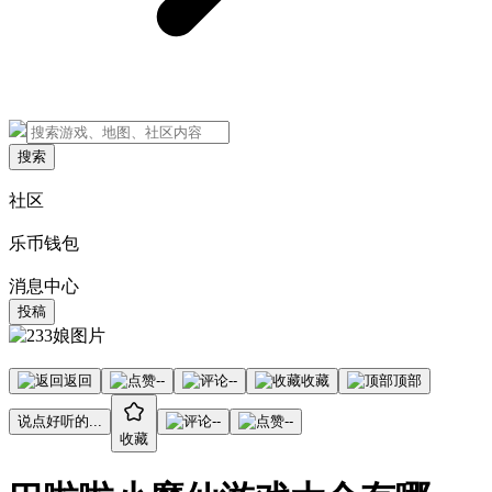
搜索
社区
乐币钱包
消息中心
投稿
返回
--
--
收藏
顶部
说点好听的...
--
--
收藏