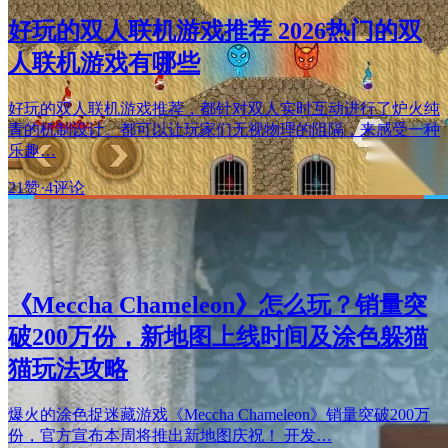
好玩的双人联机游戏推荐 2026热门的双
人联机游戏有哪些
好玩的双人联机游戏推荐，都针对双人实时互动进行了炉火纯
青的机制设计。都可以让玩家们无视物理的阻隔，来感受一种
乐趣…
21赞
·
4评论
《Meccha Chameleon》怎么玩？销量突
破200万份，新地图上线时间及涂色躲猫
猫玩法攻略
爆火的涂色捉迷藏游戏《Meccha Chameleon》销量突破200万
份，官方宣布本周将推出新地图庆祝！ 开发…