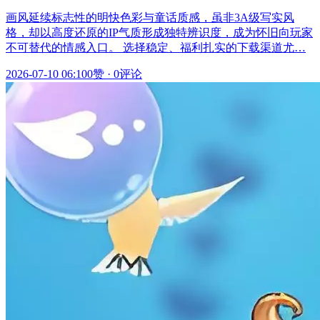
画风延续标志性的明快色彩与童话质感，虽非3A级写实风
格，却以高度还原的IP气质形成独特辨识度，成为怀旧向玩家
不可替代的情感入口。 选择稳定、福利扎实的下载渠道尤…
2026-07-10 06:10
0赞
·
0评论