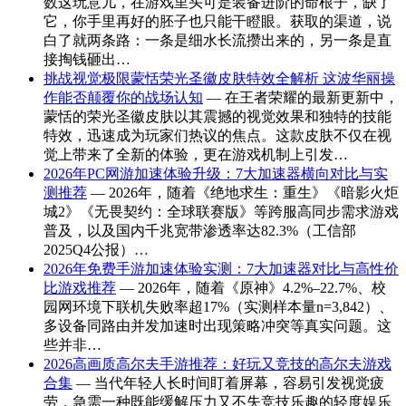
数这玩意儿，在游戏里头可是装备进阶的命根子，缺了
它，你手里再好的胚子也只能干瞪眼。获取的渠道，说
白了就两条路：一条是细水长流攒出来的，另一条是直
接掏钱砸出…
挑战视觉极限蒙恬荣光圣徽皮肤特效全解析 这波华丽操
作能否颠覆你的战场认知
— 在王者荣耀的最新更新中，
蒙恬的荣光圣徽皮肤以其震撼的视觉效果和独特的技能
特效，迅速成为玩家们热议的焦点。这款皮肤不仅在视
觉上带来了全新的体验，更在游戏机制上引发…
2026年PC网游加速体验升级：7大加速器横向对比与实
测推荐
— 2026年，随着《绝地求生：重生》《暗影火炬
城2》《无畏契约：全球联赛版》等跨服高同步需求游戏
普及，以及国内千兆宽带渗透率达82.3%（工信部
2025Q4公报）…
2026年免费手游加速体验实测：7大加速器对比与高性价
比游戏推荐
— 2026年，随着《原神》4.2%–22.7%、校
园网环境下联机失败率超17%（实测样本量n=3,842）、
多设备同路由并发加速时出现策略冲突等真实问题。这
些并非…
2026高画质高尔夫手游推荐：好玩又竞技的高尔夫游戏
合集
— 当代年轻人长时间盯着屏幕，容易引发视觉疲
劳，急需一种既能缓解压力又不失竞技乐趣的轻度娱乐