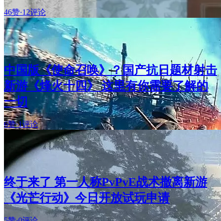
46赞
·
12评论
中国版《使命召唤》？国产抗日题材射击
新游《烽火十四》 这里有你需要了解的
一切
6赞
·
1评论
终于来了 第一人称PvPvE战术撤离新游
《光芒行动》今日开放试玩申请
5赞
·
0评论