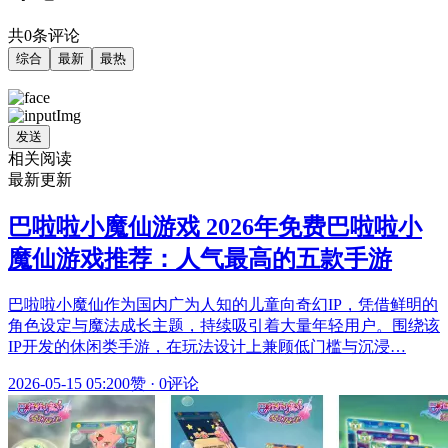
共0条评论
综合
最新
最热
发送
相关阅读
最新更新
巴啦啦小魔仙游戏 2026年免费巴啦啦小
魔仙游戏推荐：人气最高的五款手游
巴啦啦小魔仙作为国内广为人知的儿童向奇幻IP，凭借鲜明的
角色设定与魔法成长主题，持续吸引着大量年轻用户。围绕该
IP开发的休闲类手游，在玩法设计上兼顾低门槛与沉浸…
2026-05-15 05:20
0赞
·
0评论