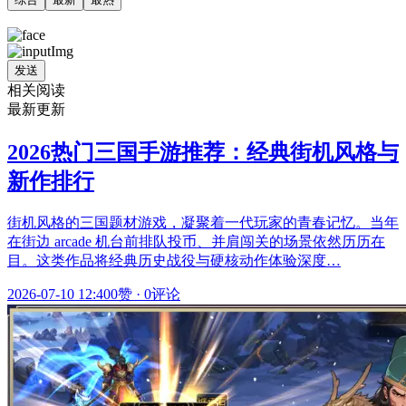
发送
相关阅读
最新更新
2026热门三国手游推荐：经典街机风格与
新作排行
街机风格的三国题材游戏，凝聚着一代玩家的青春记忆。当年
在街边 arcade 机台前排队投币、并肩闯关的场景依然历历在
目。这类作品将经典历史战役与硬核动作体验深度…
2026-07-10 12:40
0赞
·
0评论