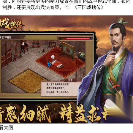
源，同时还要将更多的精力放置在热血的战争模式里面，布阵
制胜，还要展现出兵法奇策。 4、《三国戏魏传》
看大图