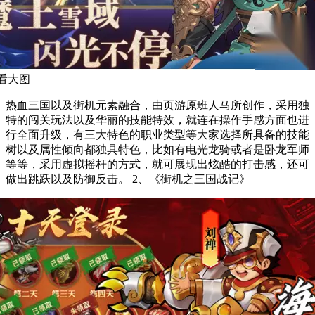
看大图
热血三国以及街机元素融合，由页游原班人马所创作，采用独
特的闯关玩法以及华丽的技能特效，就连在操作手感方面也进
行全面升级，有三大特色的职业类型等大家选择所具备的技能
树以及属性倾向都独具特色，比如有电光龙骑或者是卧龙军师
等等，采用虚拟摇杆的方式，就可展现出炫酷的打击感，还可
做出跳跃以及防御反击。 2、《街机之三国战记》