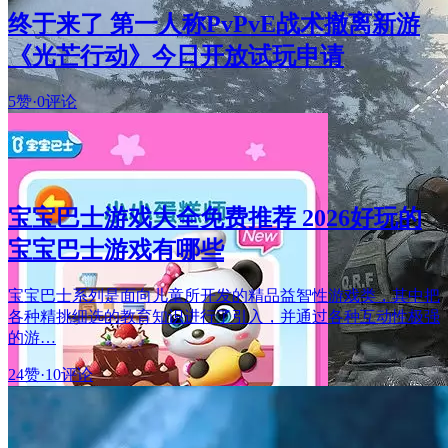
终于来了 第一人称PvPvE战术撤离新游
《光芒行动》今日开放试玩申请
5赞
·
0评论
宝宝巴士游戏大全免费推荐 2026好玩的
宝宝巴士游戏有哪些
宝宝巴士系列是面向儿童所开发的精品益智性游戏类，其中把
各种精挑细选的教育知识进行了引入，并通过各种互动性极强
的游…
24赞
·
10评论