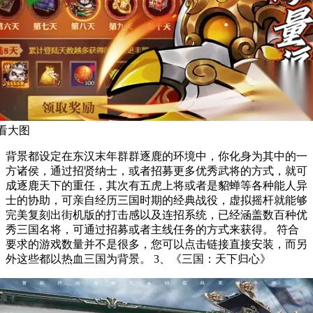
看大图
背景都设定在东汉末年群群逐鹿的环境中，你化身为其中的一
方诸侯，通过招贤纳士，或者招募更多优秀武将的方式，就可
成逐鹿天下的重任，其次有五虎上将或者是貂蝉等各种能人异
士的协助，可亲自经历三国时期的经典战役，虚拟摇杆就能够
完美复刻出街机版的打击感以及连招系统，已经涵盖数百种优
秀三国名将，可通过招募或者主线任务的方式来获得。 符合
要求的游戏数量并不是很多，您可以点击链接直接安装，而另
外这些都以热血三国为背景。 3、《三国：天下归心》