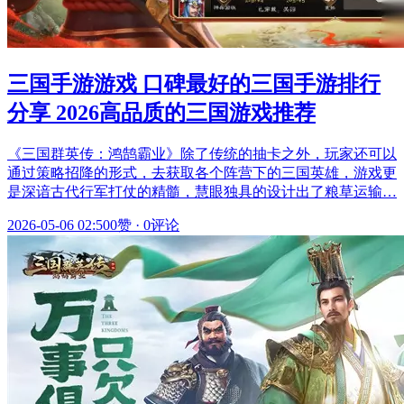
三国手游游戏 口碑最好的三国手游排行
分享 2026高品质的三国游戏推荐
《三国群英传：鸿鹄霸业》除了传统的抽卡之外，玩家还可以
通过策略招降的形式，去获取各个阵营下的三国英雄，游戏更
是深谙古代行军打仗的精髓，慧眼独具的设计出了粮草运输…
2026-05-06 02:50
0赞
·
0评论