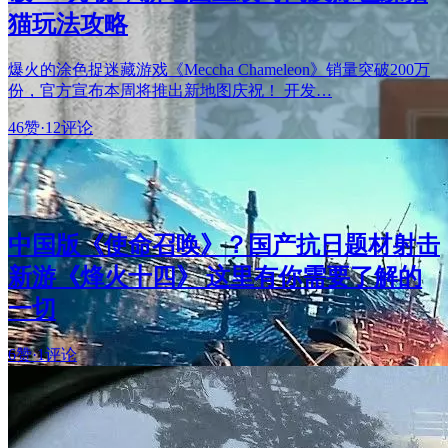
猫玩法攻略
爆火的涂色捉迷藏游戏《Meccha Chameleon》销量突破200万
份，官方宣布本周将推出新地图庆祝！ 开发…
46赞
·
12评论
中国版《使命召唤》？国产抗日题材射击
新游《烽火十四》 这里有你需要了解的
一切
6赞
·
1评论