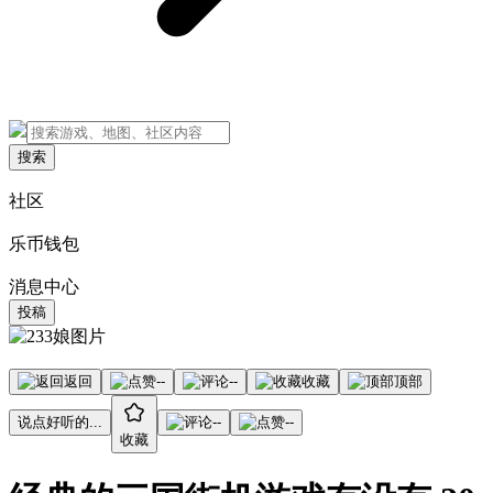
搜索
社区
乐币钱包
消息中心
投稿
返回
--
--
收藏
顶部
说点好听的...
--
--
收藏