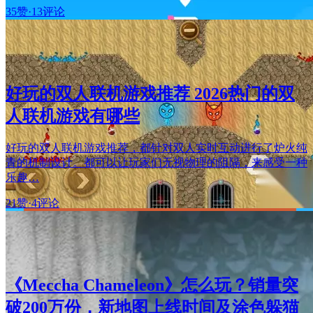
35赞
·
13评论
好玩的双人联机游戏推荐 2026热门的双
人联机游戏有哪些
好玩的双人联机游戏推荐，都针对双人实时互动进行了炉火纯
青的机制设计。都可以让玩家们无视物理的阻隔，来感受一种
乐趣…
21赞
·
4评论
《Meccha Chameleon》怎么玩？销量突
破200万份，新地图上线时间及涂色躲猫