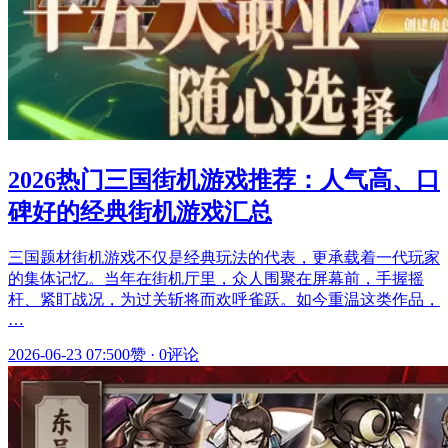
2026热门三国街机游戏推荐：人气高、口
碑好的经典街机游戏汇总
三国题材街机游戏不仅是经典玩法的代表，更承载着一代玩家
的集体记忆。当年在街机厅里，众人围聚在屏幕前，手握摇
杆、紧盯战况，为过关斩将而欢呼雀跃。如今重温这类作品，
…
2026-06-23 07:50
0赞
·
0评论