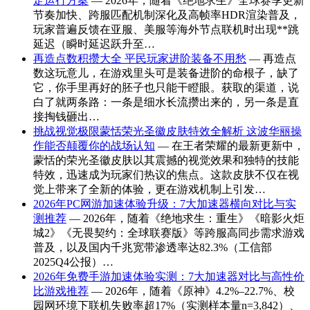
定运行方案
— 2026年，随着《绝地求生》全球赛季更新
节奏加快、跨服匹配机制深化及高帧率HDR渲染普及，
玩家普遍反馈在亚服、美服等海外节点联机时出现**跳
延迟（瞬时延迟跃升至…
再造点数积攒大全 平民玩家进阶装备不用愁
— 再造点
数这玩意儿，在游戏里头可是装备进阶的命根子，缺了
它，你手里再好的胚子也只能干瞪眼。获取的渠道，说
白了就两条路：一条是细水长流攒出来的，另一条是直
接掏钱砸出…
挑战视觉极限蒙恬荣光圣徽皮肤特效全解析 这波华丽操
作能否颠覆你的战场认知
— 在王者荣耀的最新更新中，
蒙恬的荣光圣徽皮肤以其震撼的视觉效果和独特的技能
特效，迅速成为玩家们热议的焦点。这款皮肤不仅在视
觉上带来了全新的体验，更在游戏机制上引发…
2026年PC网游加速体验升级：7大加速器横向对比与实
测推荐
— 2026年，随着《绝地求生：重生》《暗影火炬
城2》《无畏契约：全球联赛版》等跨服高同步需求游戏
普及，以及国内千兆宽带渗透率达82.3%（工信部
2025Q4公报）…
2026年免费手游加速体验实测：7大加速器对比与高性价
比游戏推荐
— 2026年，随着《原神》4.2%–22.7%、校
园网环境下联机失败率超17%（实测样本量n=3,842）、