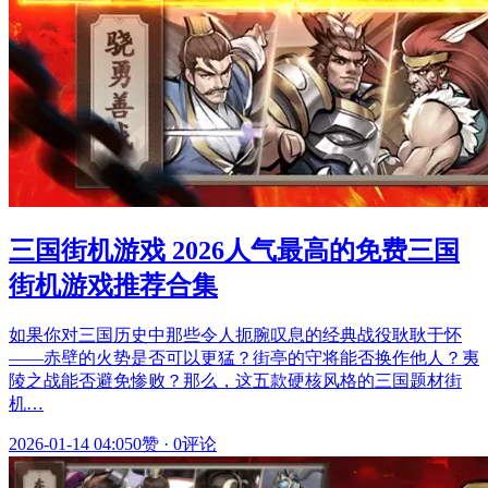
三国街机游戏 2026人气最高的免费三国
街机游戏推荐合集
如果你对三国历史中那些令人扼腕叹息的经典战役耿耿于怀
——赤壁的火势是否可以更猛？街亭的守将能否换作他人？夷
陵之战能否避免惨败？那么，这五款硬核风格的三国题材街
机…
2026-01-14 04:05
0赞
·
0评论