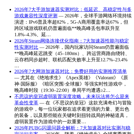
2026年7大手游加速器实测对比：低延迟、高稳定性与多
游戏兼容性深度评测
— 2026年，全球手游网络环境持续
演进：IPv6普及率超82%，5G-A商用覆盖率达67%，但
跨区域游戏联机仍普遍面临**晚高峰丢包率跃升至
1.8%–4.3%、延…
2026年Steam网络连接优化指南：7大加速器性能与稳定
性实测对比
— 2026年，国内玩家访问Steam仍普遍面临
**晚高峰延迟跳变（45–180ms）、跨运营商路由绕转、
云存档同步超时、联机匹配失败率上升至12.7%–23.4%
…
2026年7大网游加速器对比：免费好用的实测推荐清单
— 尤其在《绝地求生》《Apex英雄》《Valorant》《原
神·国际服》《暗区突围·全球服》等强实时性游戏中，
晚高峰时段（19:30–22:00）单局平均遭遇≥2…
不思议的皇冠虚弱装置深度攻略，未来玩法将怎么迎来
革命性变革
— 在《不思议的皇冠》这款充满奇幻与冒险
的游戏中，每一位玩家都在追求着更强的力量、更出色
的装备，以及那些能在关键时刻扭转战局的神秘道具，
虚弱装置作为游戏中的一款重要…
2026年PUBG闪退问题全解析：7大加速器对比实测与稳