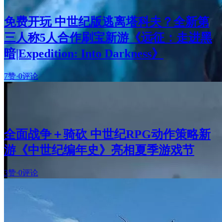
免费开玩 中世纪版逃离塔科夫？全新第
三人称5人合作刷宝新游《远征：走进黑
暗|Expedition: Into Darkness》
7赞
·
0评论
全面战争＋骑砍 中世纪RPG动作策略新
游《中世纪编年史》亮相夏季游戏节
3赞
·
0评论