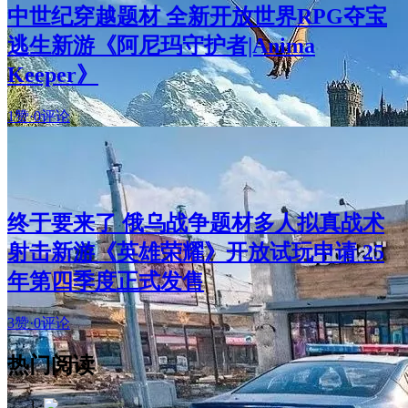
中世纪穿越题材 全新开放世界RPG夺宝
逃生新游《阿尼玛守护者|Anima
Keeper》
1赞
·
0评论
终于要来了 俄乌战争题材多人拟真战术
射击新游《英雄荣耀》开放试玩申请 25
年第四季度正式发售
3赞
·
0评论
热门阅读