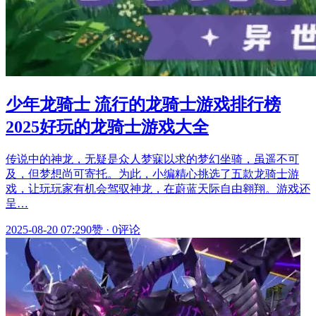
少年龙骑士 流行的龙骑士游戏排行榜
2025好玩的龙骑士游戏大全
传说中的神龙，无疑是众人梦寐以求的梦幻坐骑，虽遥不可
及，但梦想尚可寄托。为此，小编精心挑选了五款龙骑士游
戏，让玩玩家有机会驾驭神龙，在蔚蓝天际自由翱翔。游戏还
呈…
2025-08-20 07:29
0赞
·
0评论