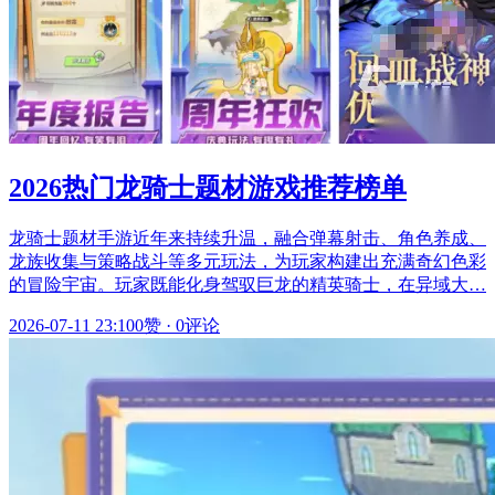
2026热门龙骑士题材游戏推荐榜单
龙骑士题材手游近年来持续升温，融合弹幕射击、角色养成、
龙族收集与策略战斗等多元玩法，为玩家构建出充满奇幻色彩
的冒险宇宙。玩家既能化身驾驭巨龙的精英骑士，在异域大…
2026-07-11 23:10
0赞
·
0评论