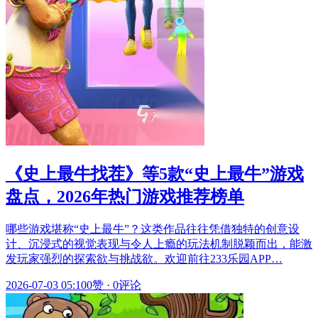
《史上最牛找茬》等5款“史上最牛”游戏
盘点，2026年热门游戏推荐榜单
哪些游戏堪称“史上最牛”？这类作品往往凭借独特的创意设
计、沉浸式的视觉表现与令人上瘾的玩法机制脱颖而出，能激
发玩家强烈的探索欲与挑战欲。欢迎前往233乐园APP…
2026-07-03 05:10
0赞
·
0评论