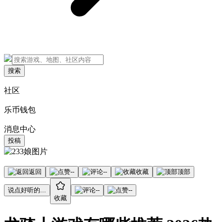
搜索
社区
乐币钱包
消息中心
投稿
返回
--
--
收藏
顶部
说点好听的...
--
--
收藏