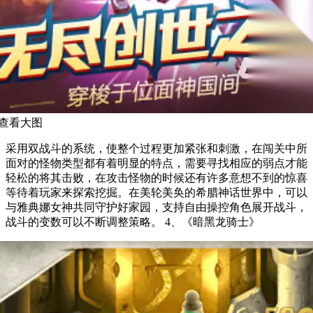
查看大图
采用双战斗的系统，使整个过程更加紧张和刺激，在闯关中所
面对的怪物类型都有着明显的特点，需要寻找相应的弱点才能
轻松的将其击败，在攻击怪物的时候还有许多意想不到的惊喜
等待着玩家来探索挖掘。在美轮美奂的希腊神话世界中，可以
与雅典娜女神共同守护好家园，支持自由操控角色展开战斗，
战斗的变数可以不断调整策略。 4、《暗黑龙骑士》