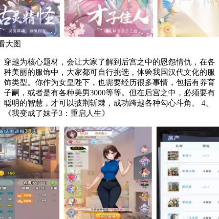
看大图
穿越为核心题材，会让大家了解到后宫之中的恩怨情仇，在各
种美丽的服饰中，大家都可自行挑选，体验我国汉代文化的服
饰类型。你作为女皇陛下，也需要经历很多事情，包括有养育
子嗣，或者是有各种美男3000等等。但在后宫之中，必须要有
聪明的智慧，才可以披荆斩棘，成功跨越各种勾心斗角。 4、
《我变成了妹子3：重启人生》