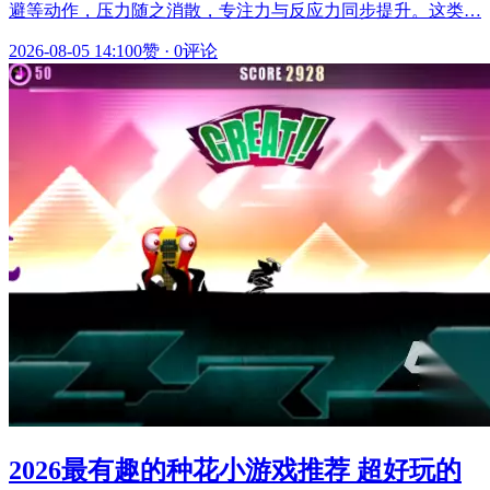
避等动作，压力随之消散，专注力与反应力同步提升。这类…
2026-08-05 14:10
0赞
·
0评论
2026最有趣的种花小游戏推荐 超好玩的