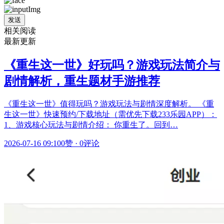
发送
相关阅读
最新更新
《重生这一世》好玩吗？游戏玩法简介与
剧情解析，重生题材手游推荐
《重生这一世》值得玩吗？游戏玩法与剧情深度解析。 《重
生这一世》快速预约/下载地址（需优先下载233乐园APP）：
1、游戏核心玩法与剧情介绍： 你重生了。回到…
2026-07-16 09:10
0赞
·
0评论