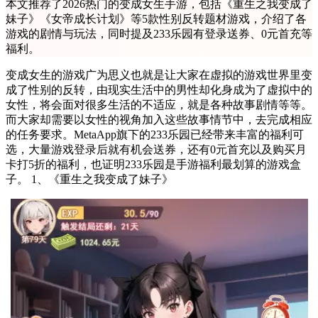
本文推荐了2026热门的变成女生手游，包括《重生之我变成了
妹子》《女帝成长计划》等5款性别反转题材游戏，介绍了各
游戏的剧情与玩法，同时提及233乐园有登录送券、0元首充等
福利。
变成女生的游戏广为思义也就是让大家在虚拟的游戏世界里变
成了性别的反转，由现实生活中的男性却化身成为了虚拟中的
女性，将会面对很多生活的不适应，就是各种故事剧情等等。
而大家却需要以女性的视角加入这些故事情节中，去完成相应
的任务要求。MetaApp旗下的233乐园已经带来丰富的福利可
选，大量游戏登录后就有机会送券，还有0元首充以及购买月
卡打5折的福利，也证明233乐园是手游福利最划算的游戏盒
子。 1、《重生之我变成了妹子》