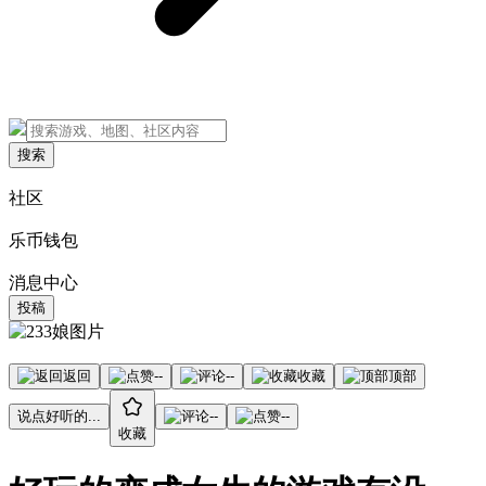
搜索
社区
乐币钱包
消息中心
投稿
返回
--
--
收藏
顶部
说点好听的...
--
--
收藏