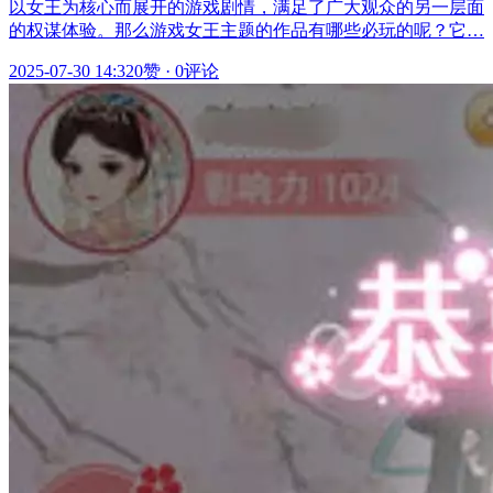
以女王为核心而展开的游戏剧情，满足了广大观众的另一层面
的权谋体验。那么游戏女王主题的作品有哪些必玩的呢？它…
2025-07-30 14:32
0赞
·
0评论