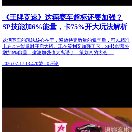
《王牌竞速》这辆赛车超标还要加强？
SP技能加6%能量，卡75%开大玩法解析
这辆赛车的玩法核心在于，释放特定数量的氮气后，可以精准
卡在75%能量时开启大招。现在策划又加强了它，SP技能额外
增加6%能量，这波加强也太离谱了，策划真的太会“…
2026-07-17 13:47
0赞
·
0评论