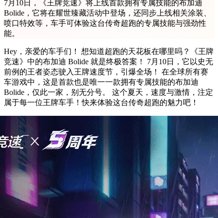
7月10日，《王牌竞速》将上线首款拥有专属技能的布加迪
Bolide，它将在耀世臻藏活动中登场，还同步上线相关涂装、
喷口特效等，车手可体验这台传奇超跑的专属技能与强劲性
能。
Hey，亲爱的车手们！ 想知道超跑的天花板在哪里吗？《王牌
竞速》中的布加迪 Bolide 就是终极答案！ 7月10日，它以史无
前例的王者姿态驶入王牌速度节，引爆全场！ 在全球所有赛
车游戏中，这是首款也是唯一一款拥有专属技能的布加迪
Bolide，仅此一家，别无分号。 这个夏天，速度与激情，注定
属于每一位王牌车手！快来体验这台传奇超跑的魅力吧！