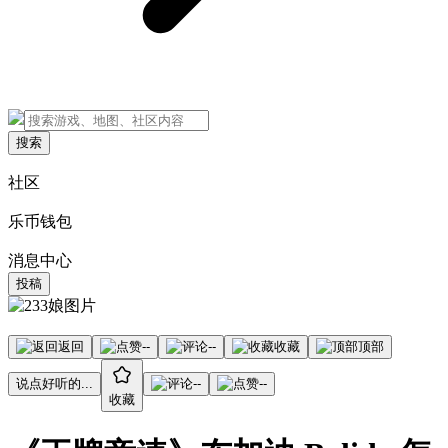
搜索
社区
乐币钱包
消息中心
投稿
返回
--
--
收藏
顶部
说点好听的...
--
--
收藏