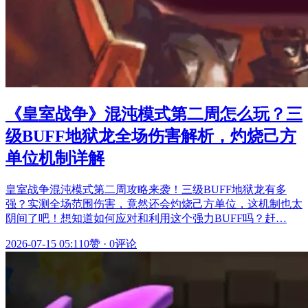
《皇室战争》混沌模式第二周怎么玩？三
级BUFF地狱龙全场伤害解析，灼烧己方
单位机制详解
皇室战争混沌模式第二周攻略来袭！三级BUFF地狱龙有多
强？实测全场范围伤害，竟然还会灼烧己方单位，这机制也太
阴间了吧！想知道如何应对和利用这个强力BUFF吗？赶…
2026-07-15 05:11
0赞
·
0评论