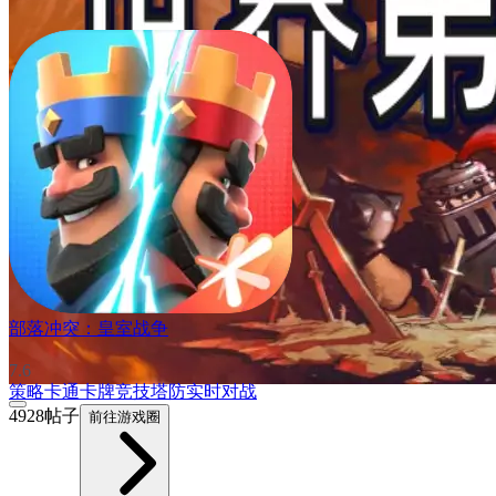
部落冲突：皇室战争
7.6
策略
卡通
卡牌
竞技
塔防
实时对战
4928帖子
前往游戏圈