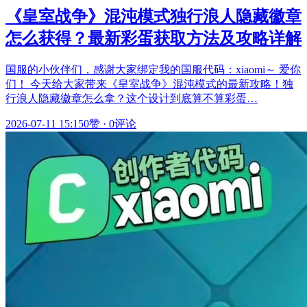
《皇室战争》混沌模式独行浪人隐藏徽章
怎么获得？最新彩蛋获取方法及攻略详解
国服的小伙伴们，感谢大家绑定我的国服代码：xiaomi～ 爱你
们！ 今天给大家带来《皇室战争》混沌模式的最新攻略！独
行浪人隐藏徽章怎么拿？这个设计到底算不算彩蛋…
2026-07-11 15:15
0赞
·
0评论