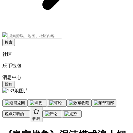
搜索
社区
乐币钱包
消息中心
投稿
返回
--
--
收藏
顶部
说点好听的...
--
--
收藏