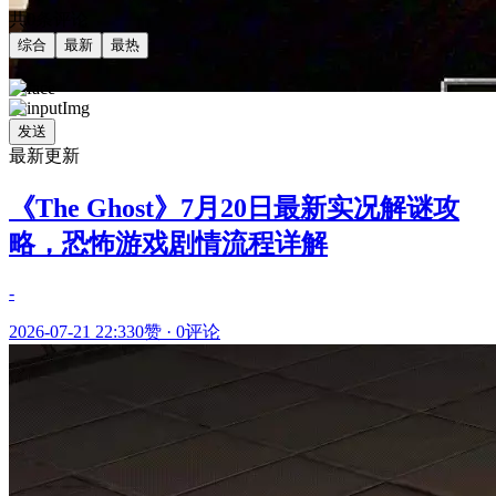
共0条评论
综合
最新
最热
发送
最新更新
《The Ghost》7月20日最新实况解谜攻
略，恐怖游戏剧情流程详解
-
2026-07-21 22:33
0赞
·
0评论