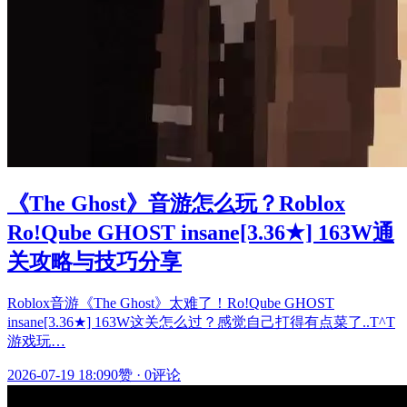
《The Ghost》音游怎么玩？Roblox
Ro!Qube GHOST insane[3.36★] 163W通
关攻略与技巧分享
Roblox音游《The Ghost》太难了！Ro!Qube GHOST
insane[3.36★] 163W这关怎么过？感觉自己打得有点菜了..T^T
游戏玩…
2026-07-19 18:09
0赞
·
0评论