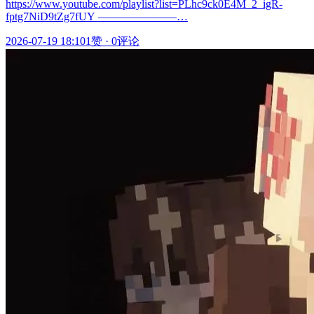
https://www.youtube.com/playlist?list=PLhc9ck0E4M_2_igR-
fptg7NiD9tZg7fUY ———————…
2026-07-19 18:10
1赞
·
0评论