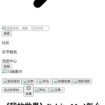
搜索
社区
乐币钱包
消息中心
投稿
返回
--
--
收藏
顶部
说点好听的...
--
--
收藏