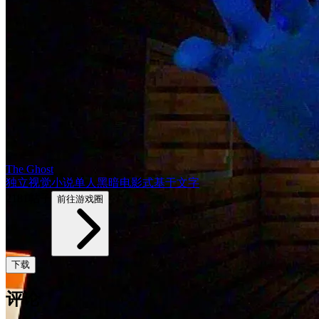
The Ghost
独立
视觉小说
单人
黑暗
电影式
基于文字
2181帖子
前往游戏圈
下载
评论