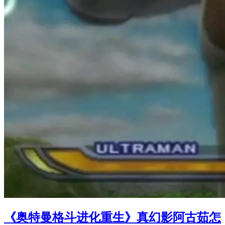
《奥特曼格斗进化重生》真幻影阿古茹怎