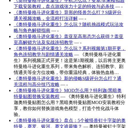
《奥特曼格斗进化重生》手机怎么玩？安卓/苹果模拟器
下载安装教程，盘点游戏张力十足的特效与必杀技
— -
《奥特曼格斗进化重生》异形的怪兽怎么打？S级评分
通关视频攻略，全流程打法详解
— -
《奥特曼格斗进化重生》怎么玩？随机挑战模式玩法攻
略与角色解锁指南
— -
《奥特曼格斗进化重生》盖亚至高形态怎么获得？盖亚
至高解锁方法及实战连招教学
— -
《奥特曼格斗进化重生》怎么玩？系列视频第1期开更，
角色连招教学与剧情通关攻略
— 《奥特曼格斗进化重
生》系列视频正式开更！这是第1期视频，以后将主更奥
特曼格斗进化重生系列，带来角色解析、连招教学、剧
情通关等全方位攻略，带你重温经典，体验热血格…
《奥特曼格斗进化重生》新的侵略S级评分怎么打？通
关流程与高分技巧攻略
— -
《奥特曼格斗进化重生》MOD怎么用？特利迦/黑暗奥
特曼贴图替换安装教程
— 《奥特曼格斗进化重生》特利
迦奥特曼贴图怎么用？黑暗奥特曼贴图MOD安装教程分
享，教你如何替换游戏角色模型，打造个性化战斗体
验。
《奥特曼格斗进化重生》盘点：5个被怪兽钉十字架的奥
特曼，赛罗、银河、赛文谁最惨？
— 奥特曼被钉十字架