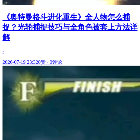
《奥特曼格斗进化重生》全人物怎么捕
捉？光轮捕捉技巧与全角色被套上方法详
解
-
2026-07-19 23:32
0赞
·
0评论