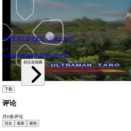
奥特曼格斗进化重生（闪迹云游戏）
6.7
云游戏
动作游戏
写实
格斗
奥特曼
2373帖子
前往游戏圈
下载
评论
共0条评论
综合
最新
最热