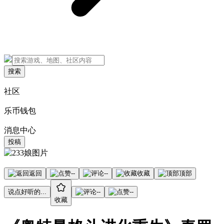
搜索
社区
乐币钱包
消息中心
投稿
返回
--
--
收藏
顶部
说点好听的...
--
--
收藏