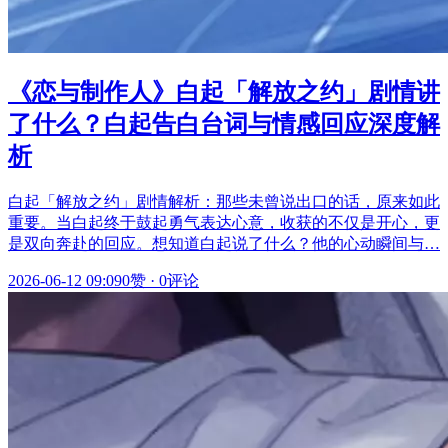
《恋与制作人》白起「解放之约」剧情讲
了什么？白起告白台词与情感回应深度解
析
白起「解放之约」剧情解析：那些未曾说出口的话，原来如此
重要。当白起终于鼓起勇气表达心意，收获的不仅是开心，更
是双向奔赴的回应。想知道白起说了什么？他的心动瞬间与…
2026-06-12 09:09
0赞
·
0评论