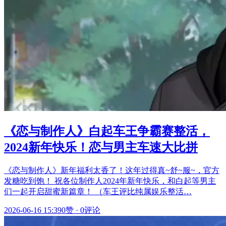
《恋与制作人》白起车王争霸赛整活，
2024新年快乐！恋与男主车速大比拼
《恋与制作人》新年福利太香了！这年过得真~舒~服~，官方
发糖吃到饱！ 祝各位制作人2024年新年快乐，和白起等男主
们一起开启甜蜜新篇章！ （车王评比纯属娱乐整活…
2026-06-16 15:39
0赞
·
0评论