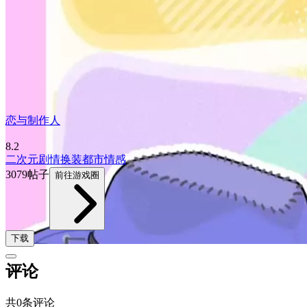
恋与制作人
8.2
二次元
剧情
换装
都市
情感
3079帖子
前往游戏圈
下载
评论
共0条评论