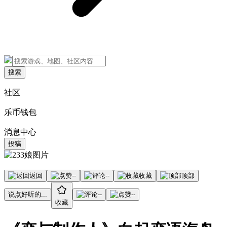
搜索
社区
乐币钱包
消息中心
投稿
返回
--
--
收藏
顶部
说点好听的...
--
--
收藏