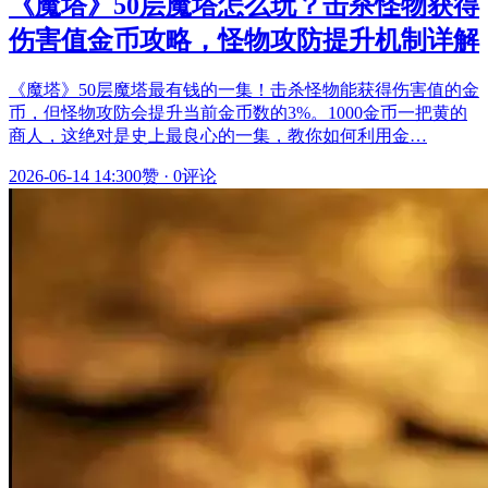
《魔塔》50层魔塔怎么玩？击杀怪物获得
伤害值金币攻略，怪物攻防提升机制详解
《魔塔》50层魔塔最有钱的一集！击杀怪物能获得伤害值的金
币，但怪物攻防会提升当前金币数的3%。1000金币一把黄的
商人，这绝对是史上最良心的一集，教你如何利用金…
2026-06-14 14:30
0赞
·
0评论