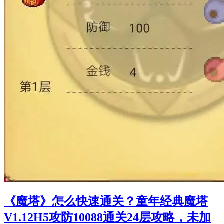
《魔塔》怎么快速通关？童年经典魔塔
V1.12H5攻防10088通关24层攻略，未加