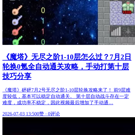
《魔塔》无尽之阶1-10层怎么过？7月2日
轮换0氪全自动通关攻略，手动打第十层
技巧分享
《魔塔》砰砰7月2号无尽之阶1-10层轮换攻略来了！ 前9层难
度较低，基本可以稳定自动通关。 第十层自动战斗存在一定
难度，成功率不稳定，因此视频最后增加了手动通…
2026-07-03 13:50
0赞
·
0评论