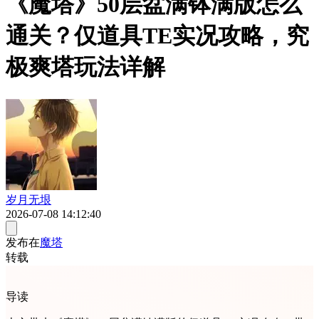
《魔塔》50层盆满钵满版怎么
通关？仅道具TE实况攻略，究
极爽塔玩法详解
岁月无垠
2026-07-08 14:12:40
发布在
魔塔
转载
导读