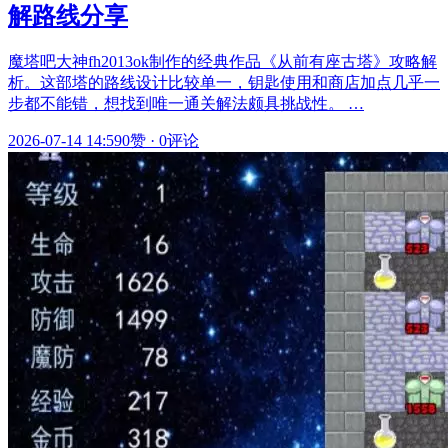
解路线分享
魔塔吧大神fh2013ok制作的经典作品《从前有座古塔》攻略解
析。这部塔的路线设计比较单一，钥匙使用和商店加点几乎一
步都不能错，想找到唯一通关解法颇具挑战性。 …
2026-07-14 14:59
0赞
·
0评论