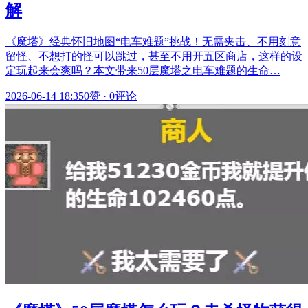
解
《魔塔》经典怀旧地图“电车难题”挑战！无需夹击、不用刻意
留怪、不想打的怪可以跳过，甚至不用开五区商店，这样的设
定玩起来会爽吗？本文带来50层魔塔之电车难题的生命…
2026-06-14 18:35
0赞
·
0评论