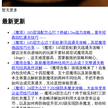
暂无更多
最新更新
《魔塔》165层顶配怎么打？终破1.5w战力攻略，童年经
典回忆通关技巧
— -
《魔塔》145层怎么过？彩虹剿灭战通关攻略，高层魔塔
挑战技巧分享
— 《魔塔》145层彩虹剿灭战通关攻略！
建议没有自虐倾向的玩家不要轻易尝试魔塔高层
（doge），这关难度极高，需要极致的策略和耐心。
《魔塔合集》新新魔塔两种结局怎么达成？完整通关教
程与结局条件详解
— 《魔塔合集》游戏攻略来了！合集
内包含经典二十四层魔塔、五十层魔塔以及新新魔塔。
本文将重点解析新新魔塔的两种不同结局，手把手教你
如何达成完美通关，无论是想体验普通…
《魔塔》24层怎么过？202级防杀魔龙攻略，大金块变幸
运金币技巧详解
— 魔塔24层怎么打？终于能见到打三阶
段红衣魔王了！本攻略详解如何利用大金块变幸运金
币，以及如何将防御提升至202级实现防杀魔龙，助你轻