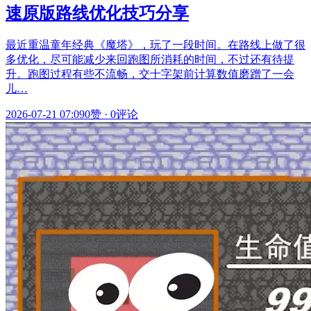
速原版路线优化技巧分享
最近重温童年经典《魔塔》，玩了一段时间。在路线上做了很
多优化，尽可能减少来回跑图所消耗的时间，不过还有待提
升。跑图过程有些不流畅，交十字架前计算数值磨蹭了一会
儿…
2026-07-21 07:09
0赞
·
0评论