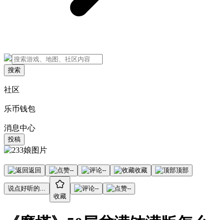
搜索
社区
乐币钱包
消息中心
投稿
返回
--
--
收藏
顶部
说点好听的...
--
--
收藏