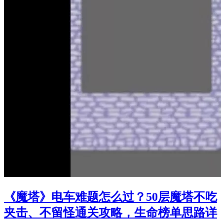
《魔塔》电车难题怎么过？50层魔塔不吃
夹击、不留怪通关攻略，生命榜单思路详