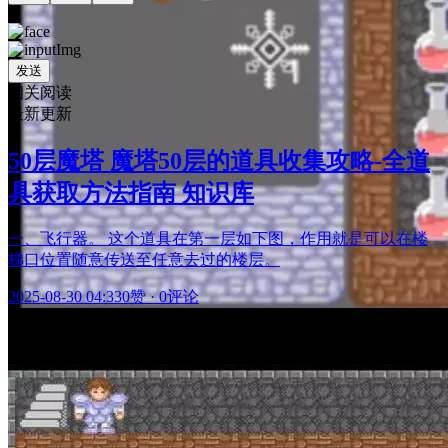
发送
相关阅读
最新更新
50层魔塔 魔塔50层的道具收集攻略-全道
具获取方法指南 知识库
一、飞行器。 这个道具在第一层如下图，作用就是可以在楼
梯口位置随意传送至任意去过的楼层。
2025-08-30 04:33
0赞
·
0评论