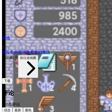
魔塔
7.3
冒险
角色扮演
像素
魔幻
魔法
1599帖子
前往游戏圈
下载
评论
共0条评论
综合
最新
最热