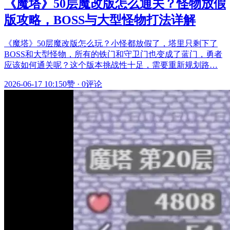
《魔塔》50层魔改版怎么通关？怪物放假
版攻略，BOSS与大型怪物打法详解
《魔塔》50层魔改版怎么玩？小怪都放假了，塔里只剩下了
BOSS和大型怪物，所有的铁门和守卫门也变成了蓝门，勇者
应该如何通关呢？这个版本挑战性十足，需要重新规划路…
2026-06-17 10:15
0赞
·
0评论