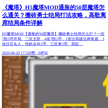
《魔塔》H5魔塔MOD通胀的50层魔塔怎
么通关？搬砖勇士结局打法攻略，高歌离
席结局条件详解
H5魔塔MOD【通胀的50层魔塔】搬砖勇士结局怎么打？一区
7防3币开局。二区主防，4攻7防2币，1攻过高级法师拿盾，3
攻过石头人，找机会补2币。三区拿2币。四区…
2026-06-20 17:32
0赞
·
0评论