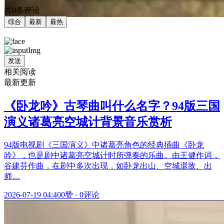
共0条评论
综合
最新
最热
发送
相关阅读
最新更新
《卧龙吟》古琴曲叫什么名字？94版三国
演义诸葛亮空城计背景音乐赏析
94版电视剧《三国演义》中诸葛亮角色的经典插曲《卧龙
吟》，也是剧中诸葛亮空城计时所弹奏的乐曲。由王健作词，
谷建芬作曲，在剧中多次出现，如卧龙出山、空城退敌、出
师…
2026-07-19 04:40
0赞
·
0评论