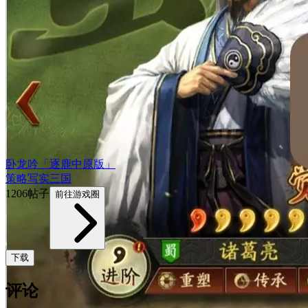
卧龙吟「逐鹿中原版」
策略
写实
三国
1206帖子
前往游戏圈
下载
评论