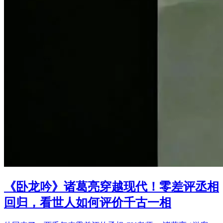
《卧龙吟》诸葛亮穿越现代！零差评丞相
回归，看世人如何评价千古一相