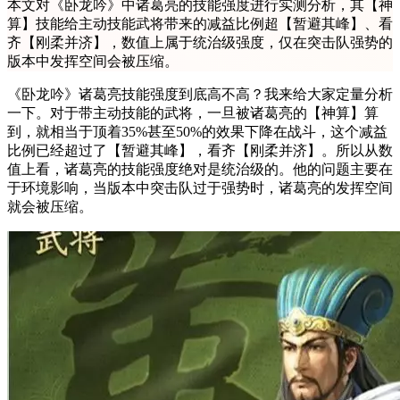
本文对《卧龙吟》中诸葛亮的技能强度进行实测分析，其【神
算】技能给主动技能武将带来的减益比例超【暂避其峰】、看
齐【刚柔并济】，数值上属于统治级强度，仅在突击队强势的
版本中发挥空间会被压缩。
《卧龙吟》诸葛亮技能强度到底高不高？我来给大家定量分析
一下。对于带主动技能的武将，一旦被诸葛亮的【神算】算
到，就相当于顶着35%甚至50%的效果下降在战斗，这个减益
比例已经超过了【暂避其峰】，看齐【刚柔并济】。所以从数
值上看，诸葛亮的技能强度绝对是统治级的。他的问题主要在
于环境影响，当版本中突击队过于强势时，诸葛亮的发挥空间
就会被压缩。