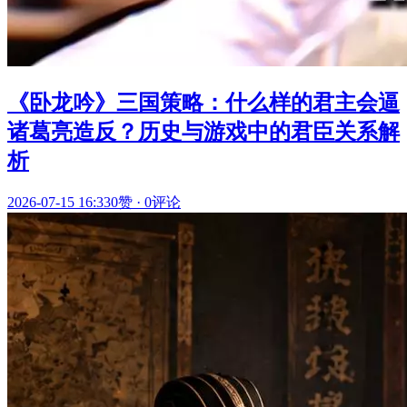
《卧龙吟》三国策略：什么样的君主会逼
诸葛亮造反？历史与游戏中的君臣关系解
析
2026-07-15 16:33
0赞
·
0评论