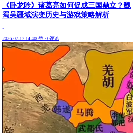
《卧龙吟》诸葛亮如何促成三国鼎立？魏
蜀吴疆域演变历史与游戏策略解析
-
2026-07-17 14:40
0赞
·
0评论