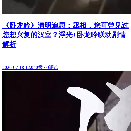
《卧龙吟》清明追思：丞相，您可曾见过
您想兴复的汉室？浮光+卧龙吟联动剧情
解析
-
2026-07-18 12:04
0赞
·
0评论