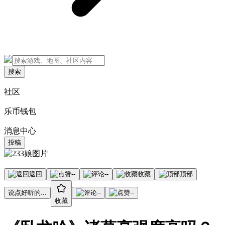
搜索
社区
乐币钱包
消息中心
投稿
返回
--
--
收藏
顶部
说点好听的...
--
--
收藏