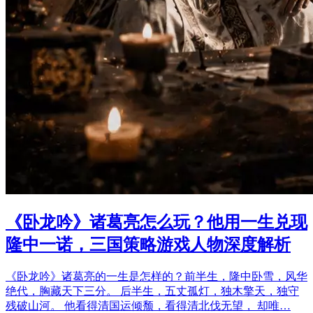
《卧龙吟》诸葛亮怎么玩？他用一生兑现
隆中一诺，三国策略游戏人物深度解析
《卧龙吟》诸葛亮的一生是怎样的？前半生，隆中卧雪，风华
绝代，胸藏天下三分。 后半生，五丈孤灯，独木擎天，独守
残破山河。 他看得清国运倾颓，看得清北伐无望， 却唯…