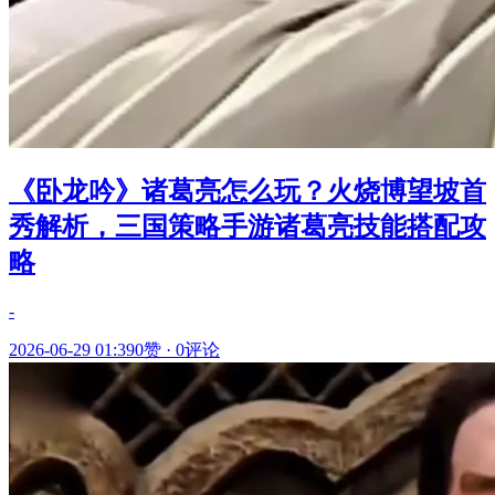
《卧龙吟》诸葛亮怎么玩？火烧博望坡首
秀解析，三国策略手游诸葛亮技能搭配攻
略
-
2026-06-29 01:39
0赞
·
0评论