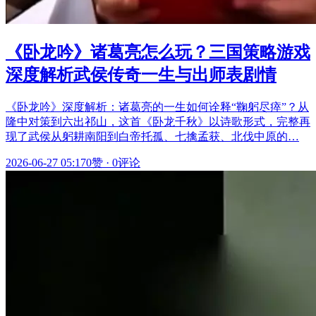
《卧龙吟》诸葛亮怎么玩？三国策略游戏
深度解析武侯传奇一生与出师表剧情
《卧龙吟》深度解析：诸葛亮的一生如何诠释“鞠躬尽瘁”？从
隆中对策到六出祁山，这首《卧龙千秋》以诗歌形式，完整再
现了武侯从躬耕南阳到白帝托孤、七擒孟获、北伐中原的…
2026-06-27 05:17
0赞
·
0评论