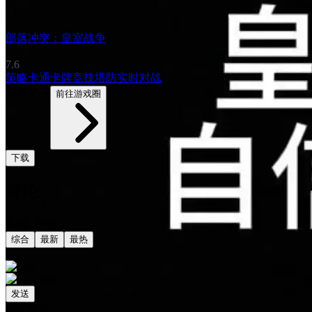
部落冲突：皇室战争
7.6
策略
卡通
卡牌
竞技
塔防
实时对战
4927帖子
前往游戏圈
下载
评论
共0条评论
综合
最新
最热
发送
相关阅读