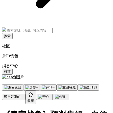
搜索
社区
乐币钱包
消息中心
投稿
返回
--
--
收藏
顶部
说点好听的...
--
--
收藏