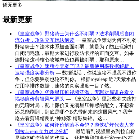
暂无更多
最新更新
《皇室战争》野猪骑士为什么不削弱？法术削弱后自闭
流分析，攻防交互玩法解读
— 皇室战争策划为何不削弱
野猪骑士？法术体系被全面削弱，就是为了防止玩家打
自闭消耗流，鼓励大家进行攻防卡牌的正面交互。如果
连野猪这种核心攻城单位也再被削弱，那和原来…
《皇室战争》速猪今天弱了吗？最新使用率数据解析，
速猪强度实测分析
— 数据说话，你说速猪不强我不跟你
争，但你要哭弱也轮不到你。 根据royaleapi近7天紫水晶
使用率排序数据，速猪的真实强度一目了然。
《皇室战争》劣质星压抑视频泛滥，无聊对局谁在看？
揭秘廉价剪辑风气源头
— 《皇室战争》里那些莽夫瞎打
的无聊对局，配上廉价又充满星压抑感的配文，不想看
还总能刷到，到底是哪个B先带起来的这股风气？我宁
愿去看剪辑精良的‘神鲸落’精彩集锦。这…
《皇室战争》如何评价鲸落不会鸽？游侠矿炸代表人夯
到拉与remi实力对比分析
— 最近看到视频里夯到拉自称
是游侠矿炸流派的代表人，还把他和知名玩家remi放在