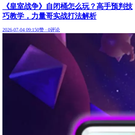
《皇室战争》自闭桶怎么玩？高手预判技
巧教学，力量哥实战打法解析
2026-07-04 09:15
0赞
·
0评论