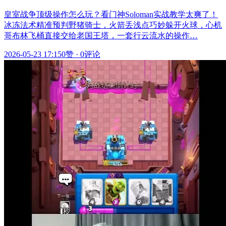
皇室战争顶级操作怎么玩？看门神Soloman实战教学太爽了！
冰冻法术精准预判野猪骑士，火箭丢浅点巧妙躲开火球，心机
哥布林飞桶直接交给老国王塔，一套行云流水的操作…
2026-05-23 17:15
0赞
·
0评论