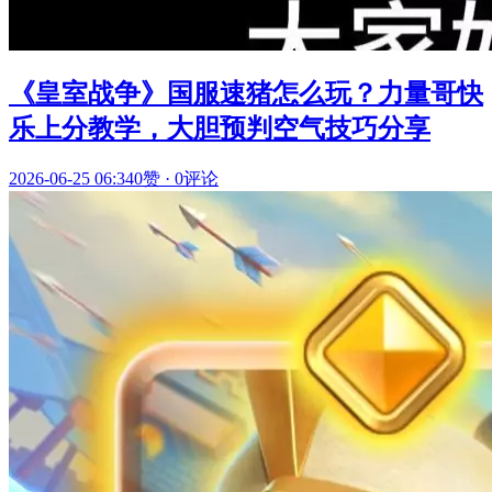
《皇室战争》国服速猪怎么玩？力量哥快
乐上分教学，大胆预判空气技巧分享
2026-06-25 06:34
0赞
·
0评论