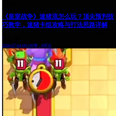
最新更新
《皇室战争》速猪流怎么玩？顶尖预判技
巧教学，速猪卡组攻略与打法思路详解
-
2026-07-04 09:19
0赞
·
0评论