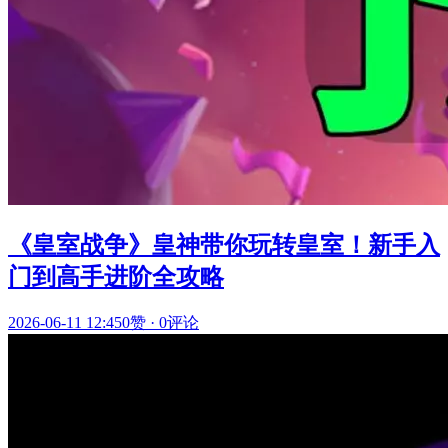
《皇室战争》皇神带你玩转皇室！新手入
门到高手进阶全攻略
2026-06-11 12:45
0赞
·
0评论