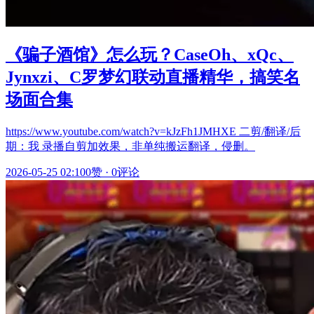
《骗子酒馆》怎么玩？CaseOh、xQc、
Jynxzi、C罗梦幻联动直播精华，搞笑名
场面合集
https://www.youtube.com/watch?v=kJzFh1JMHXE 二剪/翻译/后
期：我 录播自剪加效果，非单纯搬运翻译，侵删。
2026-05-25 02:10
0赞
·
0评论