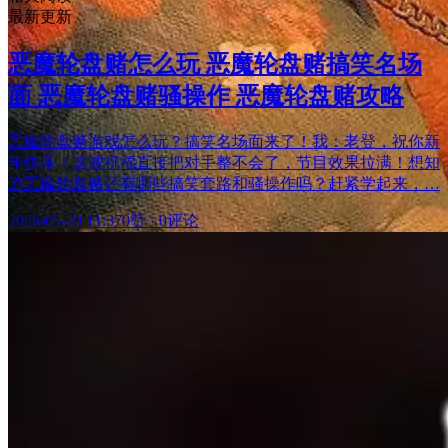
最新更新
恶魔轮盘赌怎么玩 恶魔轮盘赌搞笑名场
面 恶魔轮盘赌骚操作 恶魔轮盘赌攻略
恶魔轮盘赌游戏怎么玩？搞笑名场面来了！我：老登，祝你新
年快乐！这波祝福直接把对手整不会了，节目效果拉满！想知
道恶魔轮盘赌还有哪些搞笑套路和骚操作吗？赶紧学起来，…
2026-05-20 11:37
0赞
·
0评论