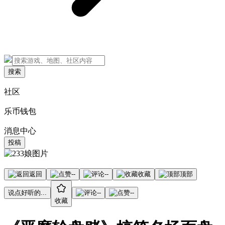
搜索
社区
乐币钱包
消息中心
投稿
返回
--
--
收藏
顶部
说点好听的...
--
--
收藏