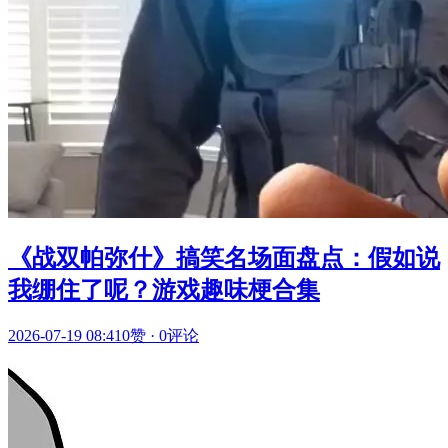
《战双帕弥什》搞笑名场面盘点：假如说
我绷住了呢？游戏趣味梗合集
2026-07-19 08:41
0赞
·
0评论