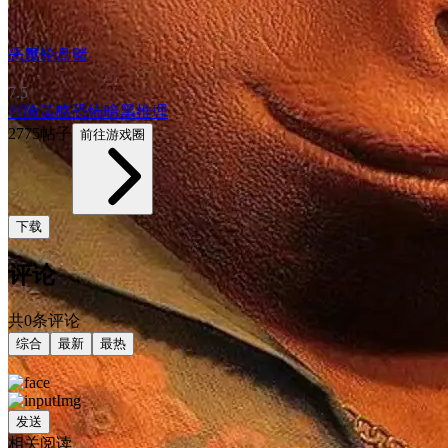
恶魔轮盘赌
7.5
冒险
策略
恐怖
暗黑
推理
2775帖子
前往游戏圈
下载
评论
共0条评论
综合
最新
最热
发送
相关阅读