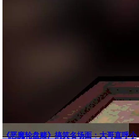
《恶魔轮盘赌》搞笑名场面：大哥直呼小