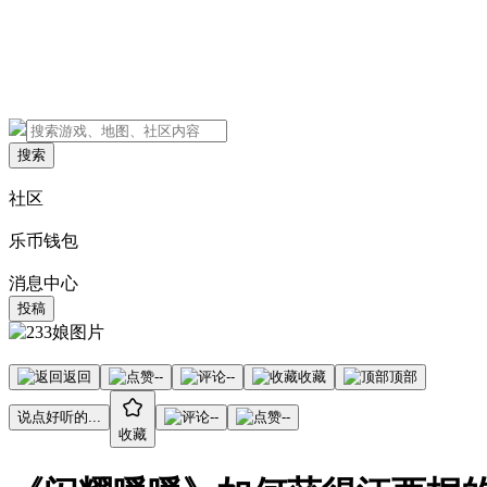
搜索
社区
乐币钱包
消息中心
投稿
返回
--
--
收藏
顶部
说点好听的...
--
--
收藏