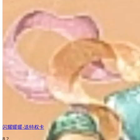
闪耀暖暖-送特权卡
8.2