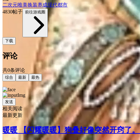
二次元
唯美
换装
养成
现代
都市
4830帖子
前往游戏圈
下载
评论
共0条评论
综合
最新
最热
发送
相关阅读
最新更新
暖暖 【闪耀暖暖】狗叠好像突然开窍了。