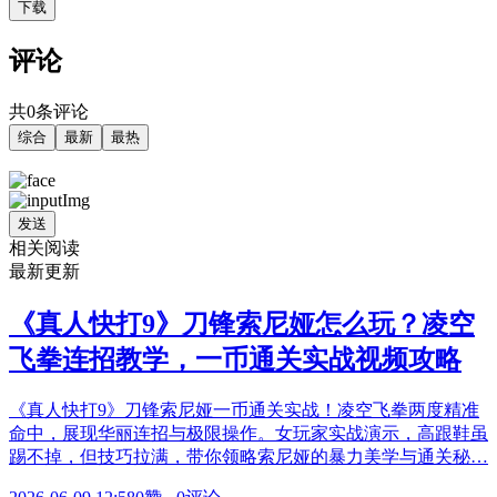
下载
评论
共0条评论
综合
最新
最热
发送
相关阅读
最新更新
《真人快打9》刀锋索尼娅怎么玩？凌空
飞拳连招教学，一币通关实战视频攻略
《真人快打9》刀锋索尼娅一币通关实战！凌空飞拳两度精准
命中，展现华丽连招与极限操作。女玩家实战演示，高跟鞋虽
踢不掉，但技巧拉满，带你领略索尼娅的暴力美学与通关秘…