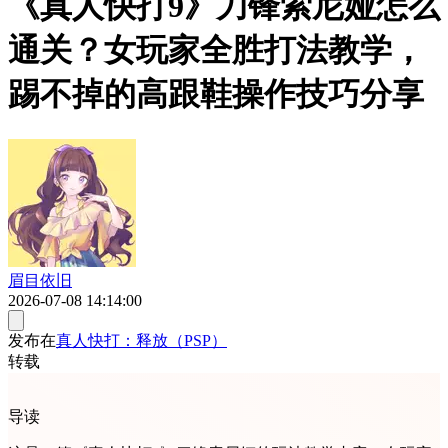
《真人快打9》刀锋索尼娅怎么
通关？女玩家全胜打法教学，
踢不掉的高跟鞋操作技巧分享
眉目依旧
2026-07-08 14:14:00
发布在
真人快打：释放（PSP）
转载
导读