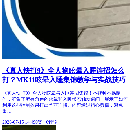
《真人快打9》全人物眩晕入睡连招怎么
打？MK11眩晕入睡集锦教学与实战技巧
《真人快打9》全人物眩晕与入睡连招集锦！本视频不易制
作，汇集了所有角色的眩晕和入睡状态触发瞬间，展示了如何
利用这些控制效果打出华丽连招。内容经过精心剪辑，避免
重…
2026-07-15 14:49
0赞
·
0评论