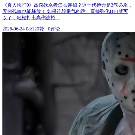
《真人快打9》杰森砍杀者怎么连招？这一代搏命是3气必杀，
无需残血也能释放！ 如果连段带气的话，直接强化DF1就可
以了，轻松打出高伤连招。
2026-06-24 08:12
0赞
·
0评论