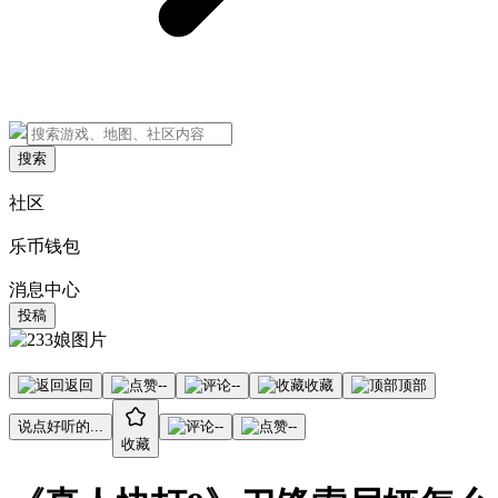
搜索
社区
乐币钱包
消息中心
投稿
返回
--
--
收藏
顶部
说点好听的...
--
--
收藏