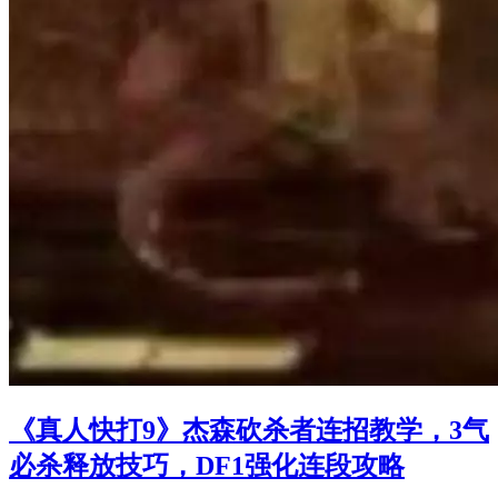
《真人快打9》杰森砍杀者连招教学，3气
必杀释放技巧，DF1强化连段攻略