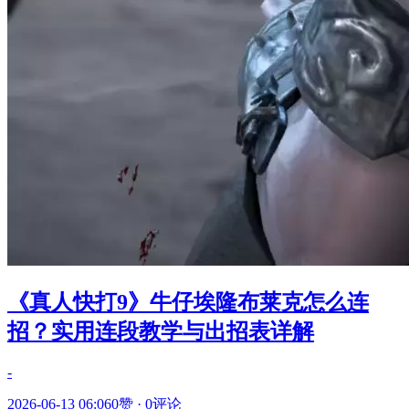
《真人快打9》牛仔埃隆布莱克怎么连
招？实用连段教学与出招表详解
-
2026-06-13 06:06
0赞
·
0评论