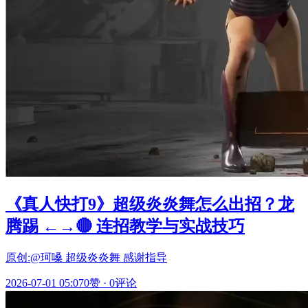
《真人快打9》超级炎炎舞怎么出招？龙
腾踢 ←→🔴 连招教学与实战技巧
原创:@珂嗓 超级炎炎舞 感谢指导
2026-07-01 05:07
0赞
·
0评论