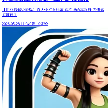
【用豆包解说游戏】真人快打女玩家 踢不掉的高跟鞋 刀锋索
尼娅通关
2026-05-28 11:04
0赞
·
0评论