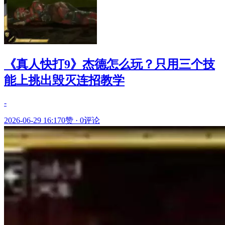
《真人快打9》杰德怎么玩？只用三个技
能上挑出毁灭连招教学
-
2026-06-29 16:17
0赞
·
0评论