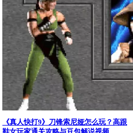
《真人快打9》刀锋索尼娅怎么玩？高跟
鞋女玩家通关攻略与豆包解说视频