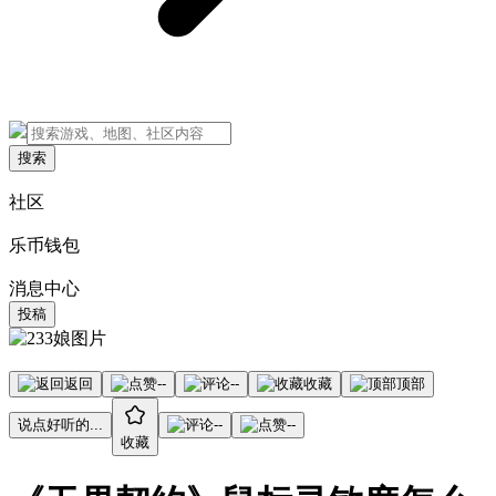
搜索
社区
乐币钱包
消息中心
投稿
返回
--
--
收藏
顶部
说点好听的...
--
--
收藏