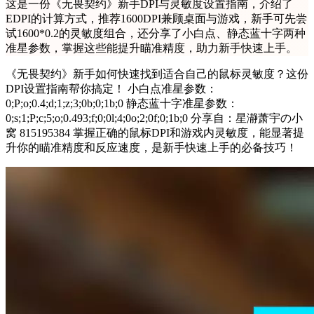
这是一份《无畏契约》新手DPI与灵敏度设置指南，介绍了
EDPI的计算方式，推荐1600DPI兼顾桌面与游戏，新手可先尝
试1600*0.2的灵敏度组合，还分享了小白点、静态蓝十字两种
准星参数，掌握这些能提升瞄准精度，助力新手快速上手。
《无畏契约》新手如何快速找到适合自己的鼠标灵敏度？这份
DPI设置指南帮你搞定！ 小白点准星参数：
0;P;o;0.4;d;1;z;3;0b;0;1b;0 静态蓝十字准星参数：
0;s;1;P;c;5;o;0.493;f;0;0l;4;0o;2;0f;0;1b;0 分享自：星瀞萧宇の小
窝 815195384 掌握正确的鼠标DPI和游戏内灵敏度，能显著提
升你的瞄准精度和反应速度，是新手快速上手的必备技巧！