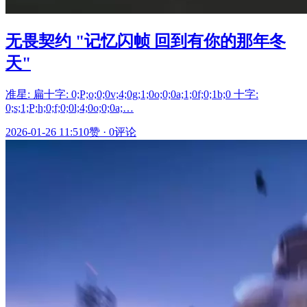
无畏契约 "记忆闪帧 回到有你的那年冬
天"
准星: 扁十字: 0;P;o;0;0v;4;0g;1;0o;0;0a;1;0f;0;1b;0 十字:
0;s;1;P;h;0;f;0;0l;4;0o;0;0a;…
2026-01-26 11:51
0赞
·
0评论