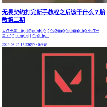
无畏契约打完新手教程之后该干什么？胎
教第二期
大点准星：0;s;1;P;o;1;d;1;0l;2;0v;2;0o;0;0a;1;0f;0;1b;0 小点准
星：0;P;c;1;o;1;d;1;0b;0;1b;…
2026-03-25 17:53
0赞
·
0评论