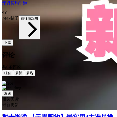
无畏契约手游
9.0
7447帖子
前往游戏圈
下载
评论
共0条评论
综合
最新
最热
发送
相关阅读
最新更新
射击游戏 【无畏契约】最实用4大准星推