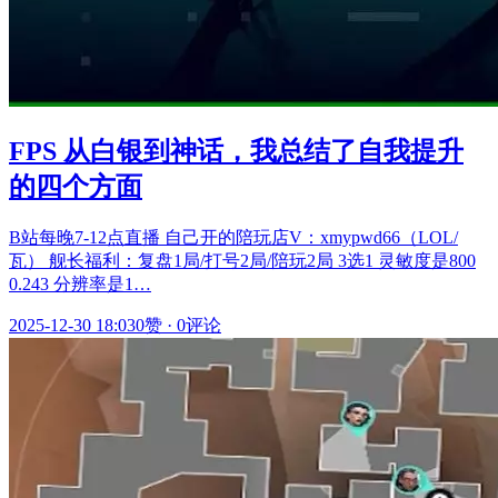
FPS 从白银到神话，我总结了自我提升
的四个方面
B站每晚7-12点直播 自己开的陪玩店V：xmypwd66（LOL/
瓦） 舰长福利：复盘1局/打号2局/陪玩2局 3选1 灵敏度是800
0.243 分辨率是1…
2025-12-30 18:03
0赞
·
0评论