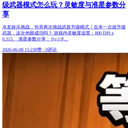
级武器模式怎么玩？灵敏度与准星参数分
享
水友娱乐挑战，包哥再次挑战武装升级模式！击杀一次就升级
武器，这次他能成功吗？ 游戏内灵敏度设置：800 DPI x
0.315。 准星参数分享： 0;s;1;P…
2026-06-08 15:23
0赞
·
0评论