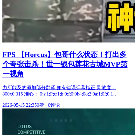
FPS 【Horcus】包哥什么状态！打出多
个夸张击杀！世一钱包莲花古城MVP第
一视角
力所能及的添加部分翻译 如有错误弹幕指正 灵敏度：
800x0.315 准心： 0;s;1;P;c;1;h;0;f;0;0l;4;0o;2;0a;1;0f;0;1…
2026-05-15 22:35
0赞
·
0评论