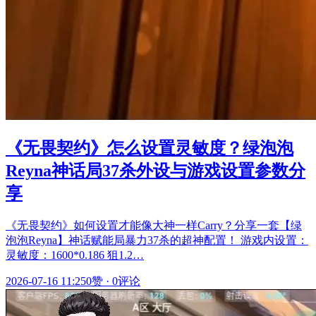
《无畏契约》怎么设置灵敏度？绿泡泡
Reyna神话局37杀外设与游戏设置参数分
享
《无畏契约》如何设置才能像大神一样Carry？分享一套【绿
泡泡Reyna】神话赋能局暴力37杀的超神配置！ 游戏内设置：
灵敏度：1600*0.186 狙1.2…
2026-07-16 11:25
0赞
·
0评论