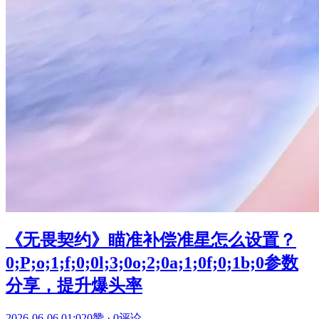
《无畏契约》瞄准补偿准星怎么设置？
0;P;o;1;f;0;0l;3;0o;2;0a;1;0f;0;1b;0参数
分享，提升爆头率
2026-06-06 01:02
0赞
·
0评论