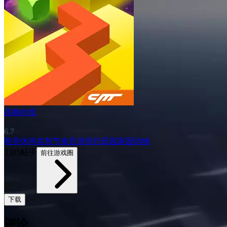
跳舞的线
6.7
唯美
休闲益智
节奏音游
现代
田园家园
动物
3305帖子
前往游戏圈
下载
评论