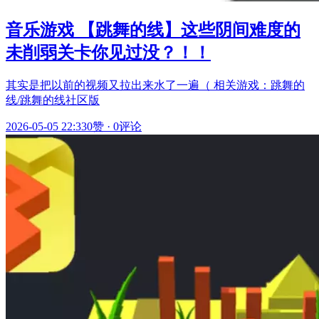
音乐游戏 【跳舞的线】这些阴间难度的
未削弱关卡你见过没？！！
其实是把以前的视频又拉出来水了一遍（ 相关游戏：跳舞的
线/跳舞的线社区版
2026-05-05 22:33
0赞
·
0评论