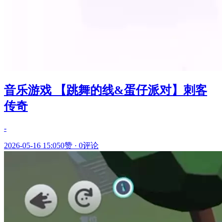
音乐游戏 【跳舞的线&蛋仔派对】刺客
传奇
-
2026-05-16 15:05
0赞
·
0评论