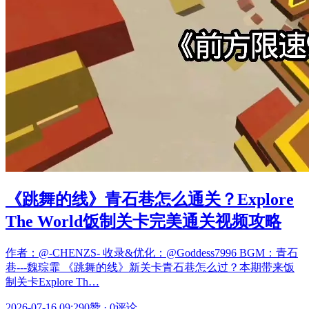
《跳舞的线》青石巷怎么通关？Explore
The World饭制关卡完美通关视频攻略
作者：@-CHENZS- 收录&优化：@Goddess7996 BGM：青石
巷---魏琮霏 《跳舞的线》新关卡青石巷怎么过？本期带来饭
制关卡Explore Th…
2026-07-16 09:29
0赞
·
0评论