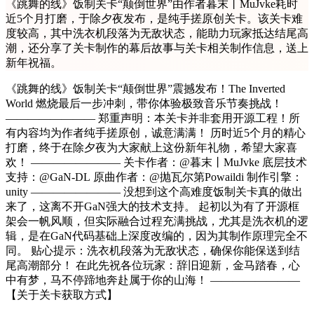
《跳舞的线》饭制关卡“颠倒世界”由作者暮末丨MuJvke耗时
近5个月打磨，于除夕夜发布，是纯手搓原创关卡。该关卡难
度较高，其中洗衣机段落为无敌状态，能助力玩家抵达结尾高
潮，还分享了关卡制作的幕后故事与关卡相关制作信息，送上
新年祝福。
《跳舞的线》饭制关卡“颠倒世界”震撼发布！The Inverted
World 燃烧最后一步冲刺，带你体验极致音乐节奏挑战！
———————— 郑重声明：本关卡并非套用开源工程！所
有内容均为作者纯手搓原创，诚意满满！ 历时近5个月的精心
打磨，终于在除夕夜为大家献上这份新年礼物，希望大家喜
欢！ ———————— 关卡作者：@暮末丨MuJvke 底层技术
支持：@GaN-DL 原曲作者：@抛瓦尔第Powaildi 制作引擎：
unity ———————— 没想到这个高难度饭制关卡真的做出
来了，这离不开GaN强大的技术支持。 起初以为有了开源框
架会一帆风顺，但实际融合过程充满挑战，尤其是洗衣机的逻
辑，是在GaN代码基础上深度改编的，因为其制作原理完全不
同。 贴心提示：洗衣机段落为无敌状态，确保你能保送到结
尾高潮部分！ 在此先祝各位玩家：辞旧迎新，金马踏春，心
中有梦，马不停蹄地奔赴属于你的山海！ ————————
【关于关卡获取方式】