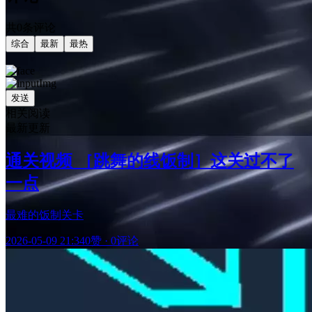
共0条评论
综合
最新
最热
发送
相关阅读
最新更新
通关视频 ［跳舞的线饭制］这关过不了
一点
最难的饭制关卡
2026-05-09 21:34
0赞
·
0评论