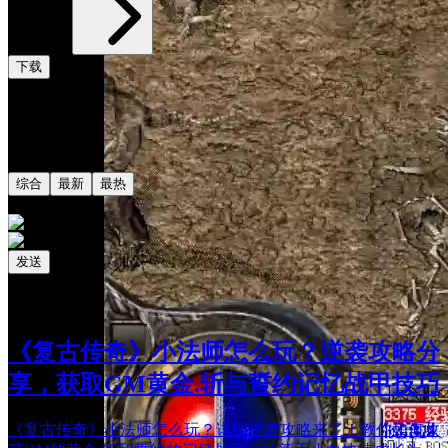
下载
评论
共0条评论
综合
最新
最热
发送
相关阅读
最新更新
《复古传奇》小法师怎么玩？逆袭攻略分
享，获取GM黄金.斩与誓约记忆战甲技巧
《复古传奇》小法师怎么玩？详细逆袭攻略来了！教你如何收