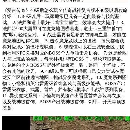
《复古传奇》40级后怎么玩？传奇战神复古版本40级以后攻略
介绍： 1. 40级以后，玩家通常已具备一定的装备与技能基
础。 2. 法师和道士最好带着宝宝前往，效率会大大提升！ 3.
法师带900大勇即可在魔龙地图横着走，道士带三重神兽“白
虎”即可轻松应对。 4. 战士需要有足够的防御与血量，才能在
魔龙地图站得住脚。 5. 击杀魔龙及以上的怪物，每只都会获
得对应系列的怪物魂魄值。 6. 魂魄值可以在土城安全区，找
到福利NPC兑换对应的BOSS个人单独击杀机会。 7. 这是给散
人与上班族的福利，每天挂机也有BOSS打，轻松获取装备。
8. 兑换的个人BOSS与野外怪物爆率一致，是同一个怪物，不
会有其他的砍刀。 9. 48级以后，可以根据自己实力尝试在魔
龙安全区前往远古地图，挑战异变魔龙系列。 10. 魔龙系列怪
物：小怪和精英出雷霆级首饰套装与高级技能书。BOSS产出
雷霆级衣服、武器、首饰，并有极低概率产出战神系列装备。
11. 异变魔龙系列：小怪与精英怪产出雷霆首饰套装与衣服，
以及战神级首饰。BOSS产出战神级首饰、剑甲、开天等顶级
装备。