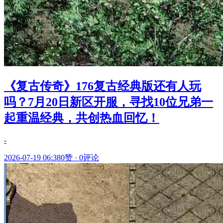
《复古传奇》176复古经典版还有人玩
吗？7月20日新区开服，寻找10位兄弟一
起重温经典，共创热血回忆！
-
2026-07-19 06:38
0赞
·
0评论