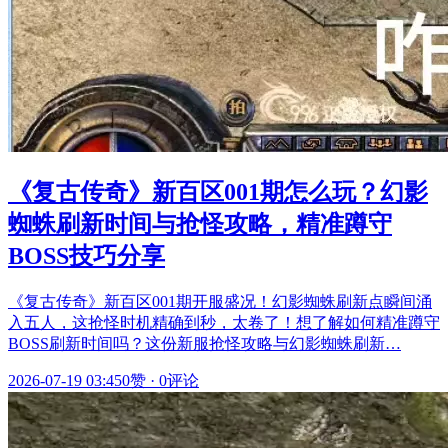
《复古传奇》新百区001期怎么玩？幻影
蜘蛛刷新时间与抢怪攻略，精准蹲守
BOSS技巧分享
《复古传奇》新百区001期开服盛况！幻影蜘蛛刷新点瞬间涌
入五人，这抢怪时机精确到秒，太卷了！想了解如何精准蹲守
BOSS刷新时间吗？这份新服抢怪攻略与幻影蜘蛛刷新…
2026-07-19 03:45
0赞
·
0评论