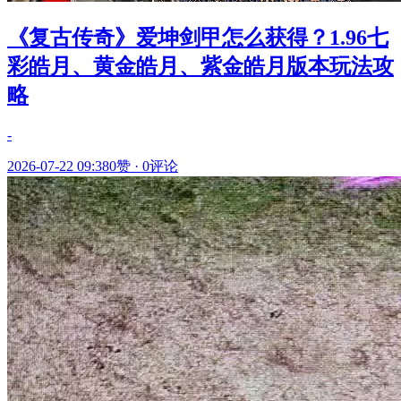
《复古传奇》爱坤剑甲怎么获得？1.96七
彩皓月、黄金皓月、紫金皓月版本玩法攻
略
-
2026-07-22 09:38
0赞
·
0评论