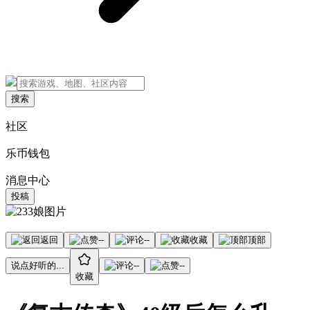
搜索
社区
乐币钱包
消息中心
投稿
返回
--
--
收藏
顶部
说点好听的...
--
--
收藏