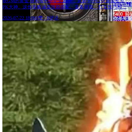
获GM的黄金.斩和誓约的记忆战甲，从新手小白快速成长为
PK大神。这份攻略涵盖技能搭配、装备获取、打宝技巧和…
2026-07-22 18:06
0赞
·
0评论