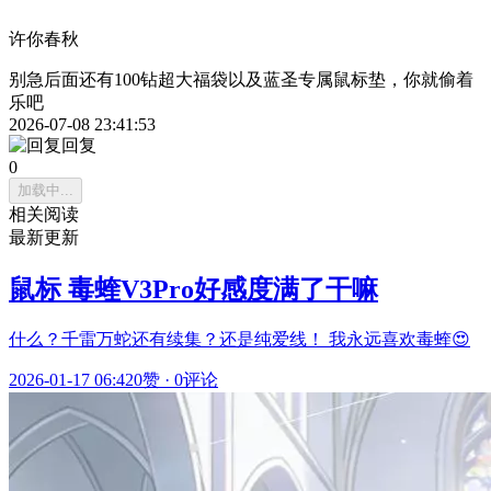
许你春秋
别急后面还有100钻超大福袋以及蓝圣专属鼠标垫，你就偷着
乐吧
2026-07-08 23:41:53
回复
0
加载中...
相关阅读
最新更新
鼠标 毒蝰V3Pro好感度满了干嘛
什么？千雷万蛇还有续集？还是纯爱线！ 我永远喜欢毒蝰😍
2026-01-17 06:42
0赞
·
0评论