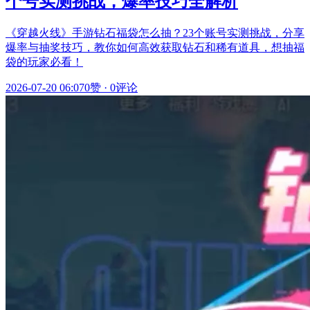
个号实测挑战，爆率技巧全解析
《穿越火线》手游钻石福袋怎么抽？23个账号实测挑战，分享
爆率与抽奖技巧，教你如何高效获取钻石和稀有道具，想抽福
袋的玩家必看！
2026-07-20 06:07
0赞
·
0评论