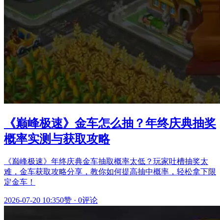
《巅峰极速》金车怎么抽？年终庆典抽奖
概率实测与获取攻略
《巅峰极速》年终庆典金车抽取概率太低？玩家吐槽抽奖太
难，金车获取攻略分享，教你如何提高抽中概率，轻松拿下限
定金车！
2026-07-20 10:35
0赞
·
0评论