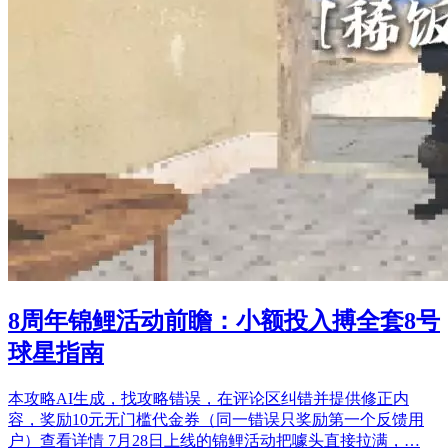
8周年锦鲤活动前瞻：小额投入搏全套8号
球星指南
本攻略AI生成，找攻略错误，在评论区纠错并提供修正内
容，奖励10元无门槛代金券（同一错误只奖励第一个反馈用
户）查看详情 7月28日上线的锦鲤活动把噱头直接拉满，…