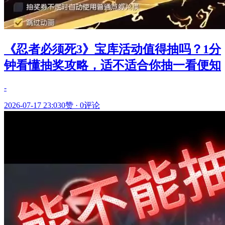
《忍者必须死3》宝库活动值得抽吗？1分
钟看懂抽奖攻略，适不适合你抽一看便知
-
2026-07-17 23:03
0赞
·
0评论