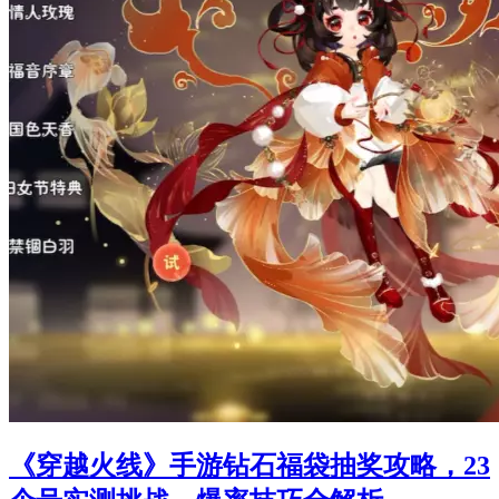
《穿越火线》手游钻石福袋抽奖攻略，23