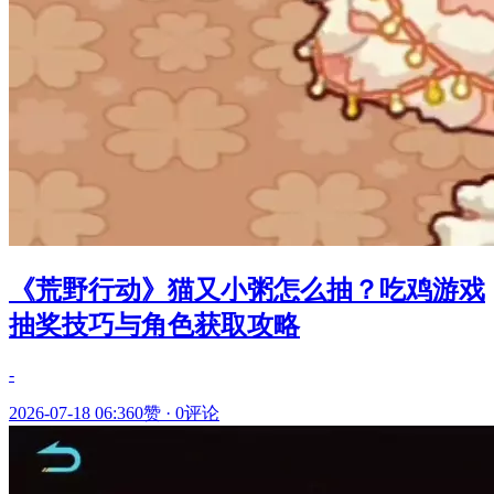
《荒野行动》猫又小粥怎么抽？吃鸡游戏
抽奖技巧与角色获取攻略
-
2026-07-18 06:36
0赞
·
0评论