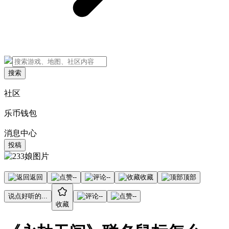
搜索
社区
乐币钱包
消息中心
投稿
返回
--
--
收藏
顶部
说点好听的...
--
--
收藏