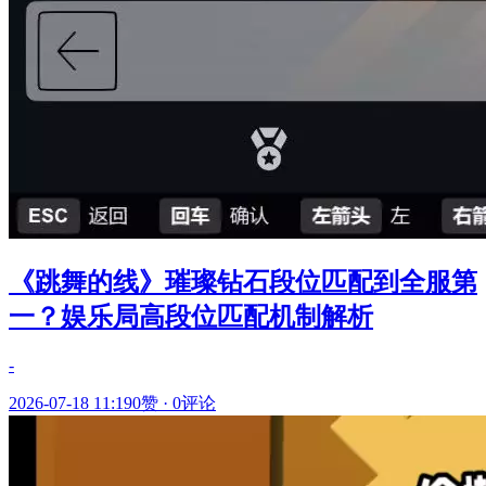
《跳舞的线》璀璨钻石段位匹配到全服第
一？娱乐局高段位匹配机制解析
-
2026-07-18 11:19
0赞
·
0评论