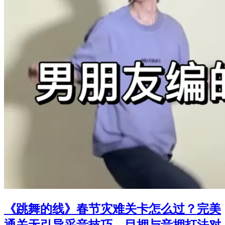
《跳舞的线》春节灾难关卡怎么过？完美
通关无引导采音技巧，目押与音押打法对