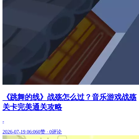
《跳舞的线》战殇怎么过？音乐游戏战殇
关卡完美通关攻略
-
2026-07-19 06:06
0赞
·
0评论