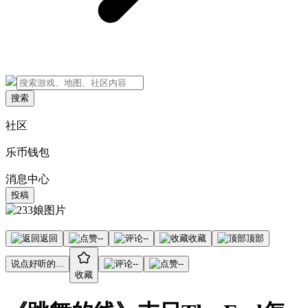
搜索
社区
乐币钱包
消息中心
投稿
返回
--
--
收藏
顶部
说点好听的...
--
--
收藏