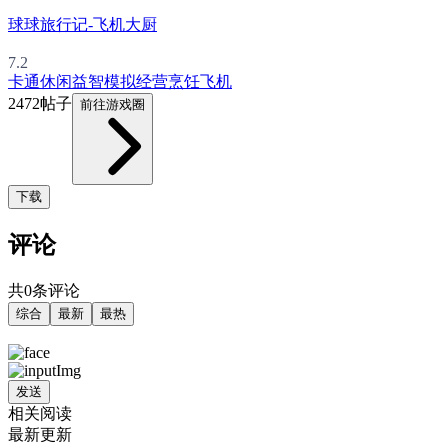
球球旅行记-飞机大厨
7.2
卡通
休闲益智
模拟经营
烹饪
飞机
2472帖子
前往游戏圈
下载
评论
共0条评论
综合
最新
最热
发送
相关阅读
最新更新