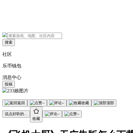
搜索
社区
乐币钱包
消息中心
投稿
返回
--
--
收藏
顶部
说点好听的...
--
--
收藏