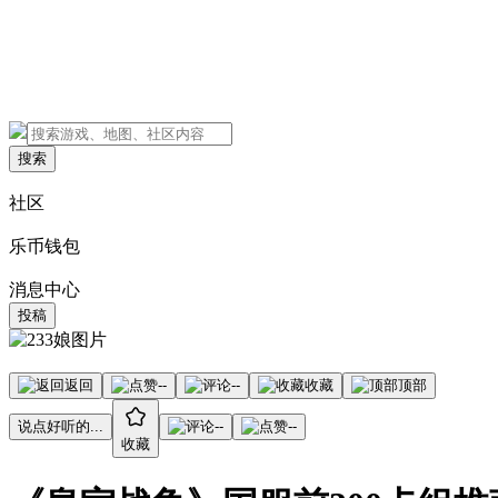
搜索
社区
乐币钱包
消息中心
投稿
返回
--
--
收藏
顶部
说点好听的...
--
--
收藏