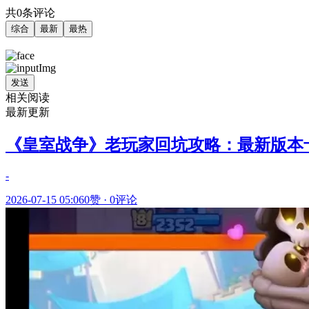
共0条评论
综合
最新
最热
发送
相关阅读
最新更新
《皇室战争》老玩家回坑攻略：最新版本
-
2026-07-15 05:06
0赞
·
0评论