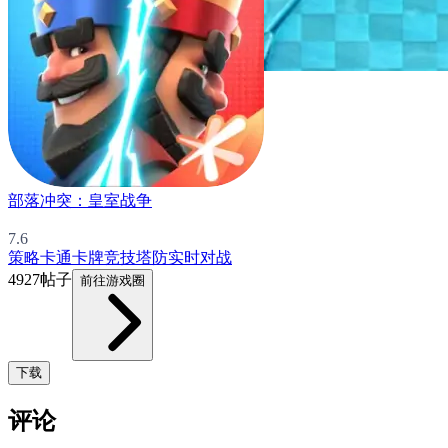
部落冲突：皇室战争
7.6
策略
卡通
卡牌
竞技
塔防
实时对战
4927帖子
前往游戏圈
下载
评论