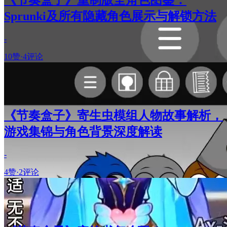
Sprunki及所有隐藏角色展示与解锁方法
-
10赞
·
4评论
《节奏盒子》寄生虫模组人物故事解析，
游戏集锦与角色背景深度解读
-
4赞
·
2评论