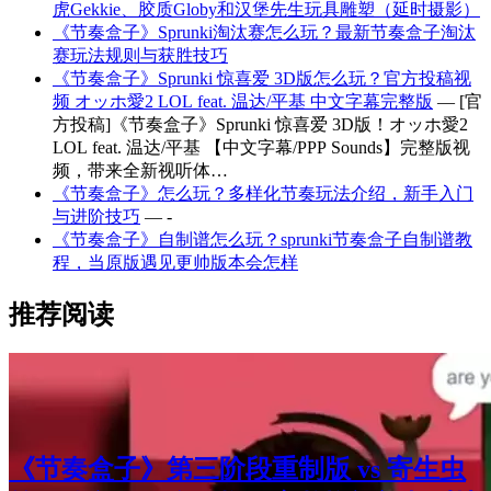
虎Gekkie、胶质Globy和汉堡先生玩具雕塑（延时摄影）
《节奏盒子》Sprunki淘汰赛怎么玩？最新节奏盒子淘汰
赛玩法规则与获胜技巧
《节奏盒子》Sprunki 惊喜爱 3D版怎么玩？官方投稿视
频 オッホ愛2 LOL feat. 温达/平基 中文字幕完整版
— [官
方投稿]《节奏盒子》Sprunki 惊喜爱 3D版！オッホ愛2
LOL feat. 温达/平基 【中文字幕/PPP Sounds】完整版视
频，带来全新视听体…
《节奏盒子》怎么玩？多样化节奏玩法介绍，新手入门
与进阶技巧
— -
《节奏盒子》自制谱怎么玩？sprunki节奏盒子自制谱教
程，当原版遇见更帅版本会怎样
推荐阅读
《节奏盒子》第三阶段重制版 vs 寄生虫