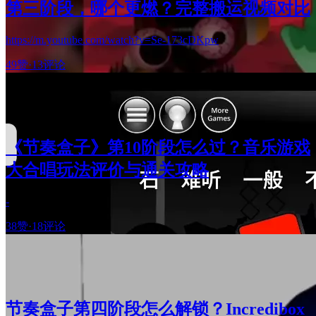
第三阶段，哪个更燃？完整搬运视频对比
https://m.youtube.com/watch?v=Se-173cDKpw
49赞
·
13评论
《节奏盒子》第10阶段怎么过？音乐游戏
大合唱玩法评价与通关攻略
-
38赞
·
18评论
节奏盒子第四阶段怎么解锁？Incredibox