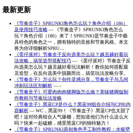
最新更新
《节奏盒子》SPRUNKI角色怎么玩？角色介绍（186）
及使用技巧攻略
— 《节奏盒子》SPRUNKI角色怎么
玩？角色介绍（186）来了！SPRUNKI是节奏盒子中极
具特色的角色之一，拥有独特的音效和节奏风格。本文
将为你详细解析SPRU…
《蛋仔派对》节奏盒子反向选美怎么玩？越丑越好看玩
法攻略，搞笑造型搭配技巧
— 《蛋仔派对》节奏盒子反
向选美怎么玩？越丑越好看玩法解析！教你如何搭配最
丑造型，在反向选美中脱颖而出，搞笑玩法攻略分享。
《节奏盒子》怎么玩？创作灵感分享，节奏盒子与几何
冲刺玩法区别解析
— -
《节奏盒子》可爱肉肉肉猪脚饭怎么做？美味猪脚饭制
作教程与节奏玩法攻略
《节奏盒子》黑蓝CP是什么？黑蓝99组合介绍与CP向内
容解析
— WC，黑蓝99！《节奏盒子》黑蓝CP也太甜了
吧！这对经典组合人气爆棚，想知道他们为什么这么火
吗？快来一起磕糖，感受黑蓝CP的独特魅力！
《节奏盒子》SPRUNKI原创角色手工制作教程：水银壁