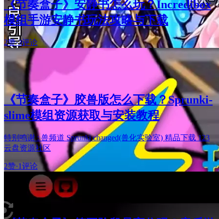
《节奏盒子》安静书怎么玩？Incredibox
模组手游安静书玩法攻略与下载
2赞
·
3评论
《节奏盒子》胶兽版怎么下载？Sprunki-
slime模组资源获取与安装教程
特别鸣谢 : 兽频道 Sprunki changed(兽化实验室) 精品下载 123
云盘资源社区
2赞
·
1评论