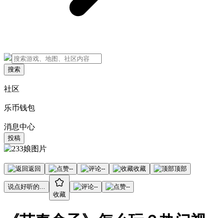
搜索
社区
乐币钱包
消息中心
投稿
返回
--
--
收藏
顶部
说点好听的...
--
--
收藏