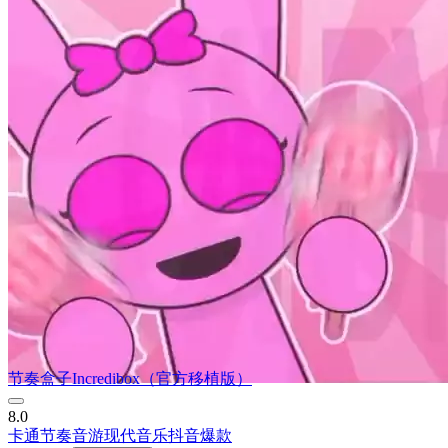
节奏盒子Incredibox（官方移植版）
8.0
卡通
节奏音游
现代
音乐
抖音爆款