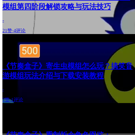
模组第四阶段解锁攻略与玩法技巧
-
21赞
·
4评论
《节奏盒子》寄生虫模组怎么玩？搞笑音
游模组玩法介绍与下载安装教程
-
7赞
·
1评论
《节奏盒子》重制版全角色图鉴：