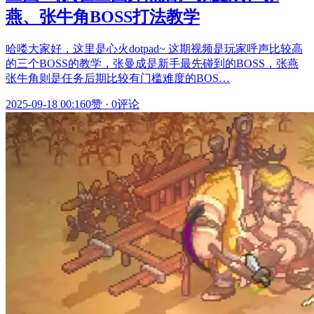
燕、张牛角BOSS打法教学
哈喽大家好，这里是心火dotpad~ 这期视频是玩家呼声比较高
的三个BOSS的教学，张曼成是新手最先碰到的BOSS，张燕
张牛角则是任务后期比较有门槛难度的BOS…
2025-09-18 00:16
0赞
·
0评论