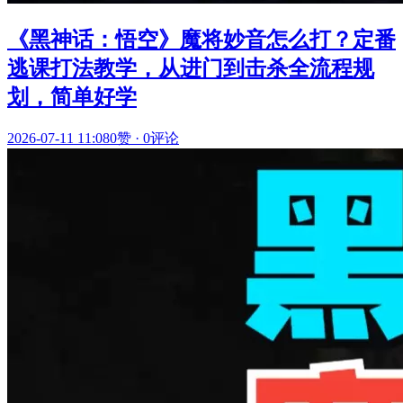
《黑神话：悟空》魔将妙音怎么打？定番
逃课打法教学，从进门到击杀全流程规
划，简单好学
2026-07-11 11:08
0赞
·
0评论