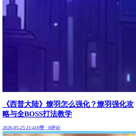
《西普大陆》燎羽怎么强化？燎羽强化攻
略与全BOSS打法教学
2026-05-25 21:41
0赞
·
0评论