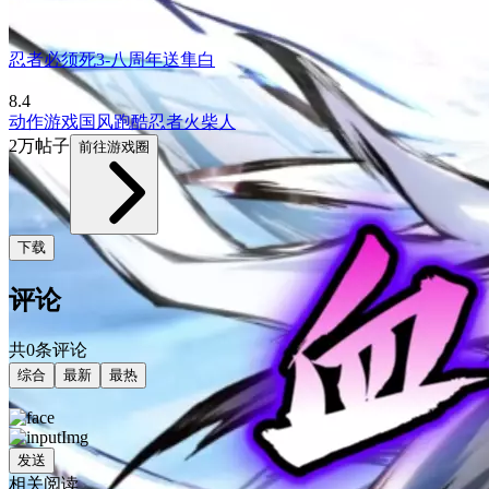
忍者必须死3-八周年送隼白
8.4
动作游戏
国风
跑酷
忍者
火柴人
2万帖子
前往游戏圈
下载
评论
共0条评论
综合
最新
最热
发送
相关阅读