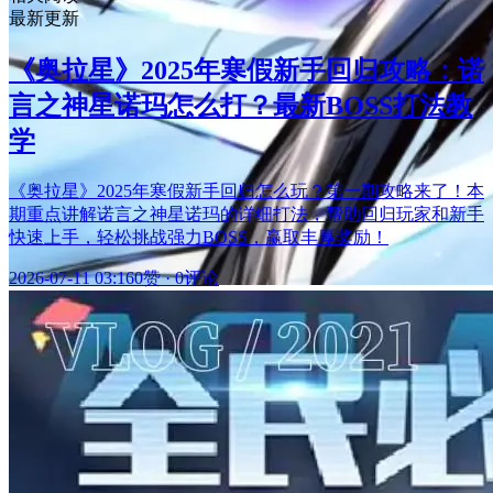
最新更新
《奥拉星》2025年寒假新手回归攻略：诺
言之神星诺玛怎么打？最新BOSS打法教
学
《奥拉星》2025年寒假新手回归怎么玩？第一期攻略来了！本
期重点讲解诺言之神星诺玛的详细打法，帮助回归玩家和新手
快速上手，轻松挑战强力BOSS，赢取丰厚奖励！
2026-07-11 03:16
0赞
·
0评论