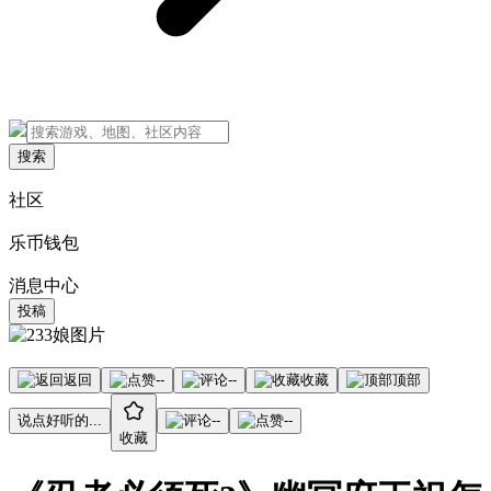
搜索
社区
乐币钱包
消息中心
投稿
返回
--
--
收藏
顶部
说点好听的...
--
--
收藏