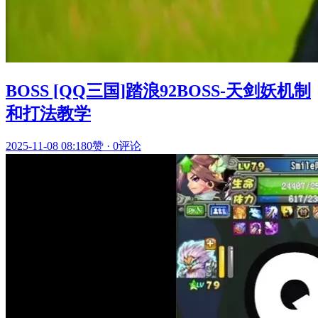
BOSS [QQ三国]踏浪92BOSS-天剑妖机制
和打法教学
2025-11-08 08:18
0赞
·
0评论