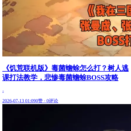
《饥荒联机版》毒菌蟾蜍怎么打？树人逃
课打法教学，悲惨毒菌蟾蜍BOSS攻略
-
2026-07-13 01:09
0赞
·
0评论