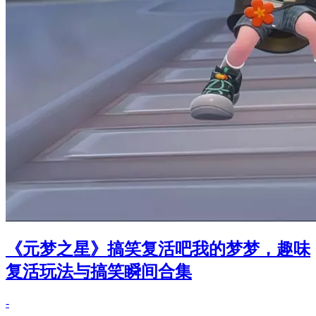
《元梦之星》搞笑复活吧我的梦梦，趣味
复活玩法与搞笑瞬间合集
-