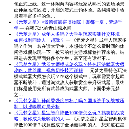
旬正式上线。这一休闲向内容将玩家从熟悉的农场场景
延伸至临海区域，开启沉浸式垂钓体验。岛屿海域中栖
息着丰富多样的鱼…
《元梦之星》×景德镇御窑博物院丨瓷都一夏，梦游千
年
— 在赣东北的青山绿水间
《元梦之星》成年人多吗？大学生玩家实测社交环境，
如何找到同龄人一起玩？
— 《元梦之星》成年人玩家多
吗？作为一名在读大学生，本想找个不怎么费时间的休
闲游戏偶尔玩一下，被它的社交游戏标签推荐来的。结
果进去发现里面好多小学生，甚至还有话都不…
《元梦之星》武器大师模式怎么玩？特色玩法武器大师
攻略，武器库、视角切换技巧详解
— 元梦之星特色玩法
模式武器大师怎么玩？在这个模式中，玩家需要拿起武
器不断战斗，通过淘汰敌人获取赏金来升级武器，最终
目标是使用完所有武器成为武器大师。下面带来元梦
之…
《元梦之星》孙尚香强度超标了吗？国服选手实战被压
制，以强输弱对局分析
《元梦之星》星宝智商降低1000倍怎么玩？搞笑挑战攻
略，教你成为最聪明的人
— 《元梦之星》星宝智商集体
降低1000倍？我竟然成了全场最聪明的人！想知道在星