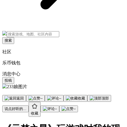
搜索
社区
乐币钱包
消息中心
投稿
返回
--
--
收藏
顶部
说点好听的...
--
--
收藏