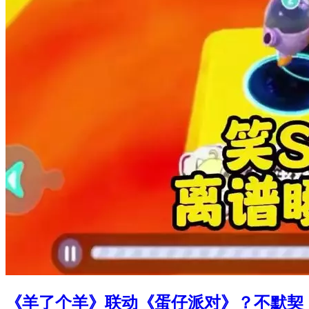
《羊了个羊》联动《蛋仔派对》？不默契