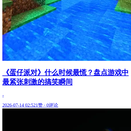
《蛋仔派对》什么时候最慌？盘点游戏中
最紧张刺激的搞笑瞬间
-
2026-07-14 02:52
1赞
·
0评论