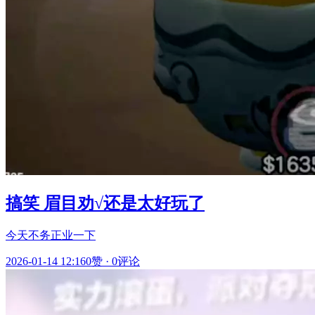
搞笑 眉目劝√还是太好玩了
今天不务正业一下
2026-01-14 12:16
0赞
·
0评论