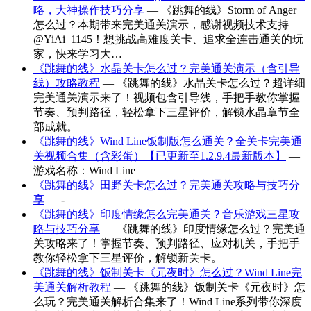
略，大神操作技巧分享
— 《跳舞的线》Storm of Anger
怎么过？本期带来完美通关演示，感谢视频技术支持
@YiAi_1145！想挑战高难度关卡、追求全连击通关的玩
家，快来学习大…
《跳舞的线》水晶关卡怎么过？完美通关演示（含引导
线）攻略教程
— 《跳舞的线》水晶关卡怎么过？超详细
完美通关演示来了！视频包含引导线，手把手教你掌握
节奏、预判路径，轻松拿下三星评价，解锁水晶章节全
部成就。
《跳舞的线》Wind Line饭制版怎么通关？全关卡完美通
关视频合集（含彩蛋）【已更新至1.2.9.4最新版本】
—
游戏名称：Wind Line
《跳舞的线》田野关卡怎么过？完美通关攻略与技巧分
享
— -
《跳舞的线》印度情缘怎么完美通关？音乐游戏三星攻
略与技巧分享
— 《跳舞的线》印度情缘怎么过？完美通
关攻略来了！掌握节奏、预判路径、应对机关，手把手
教你轻松拿下三星评价，解锁新关卡。
《跳舞的线》饭制关卡《元夜时》怎么过？Wind Line完
美通关解析教程
— 《跳舞的线》饭制关卡《元夜时》怎
么玩？完美通关解析合集来了！Wind Line系列带你深度