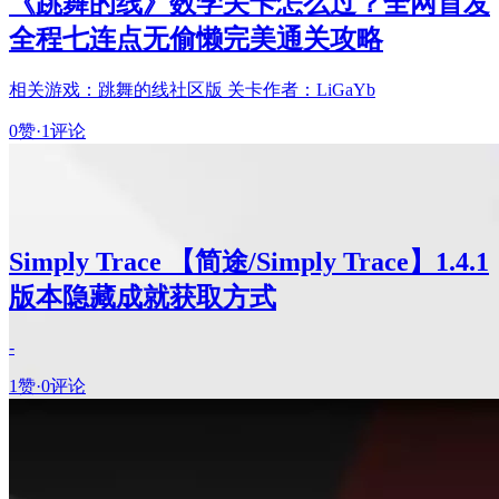
《跳舞的线》数学关卡怎么过？全网首发
全程七连点无偷懒完美通关攻略
相关游戏：跳舞的线社区版 关卡作者：LiGaYb
0赞
·
1评论
Simply Trace 【简途/Simply Trace】1.4.1
版本隐藏成就获取方式
-
1赞
·
0评论