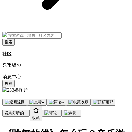
搜索
社区
乐币钱包
消息中心
投稿
返回
--
--
收藏
顶部
说点好听的...
--
--
收藏