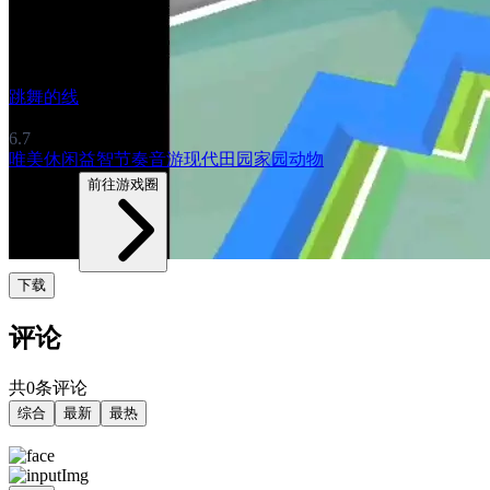
跳舞的线
6.7
唯美
休闲益智
节奏音游
现代
田园家园
动物
3305帖子
前往游戏圈
下载
评论
共0条评论
综合
最新
最热