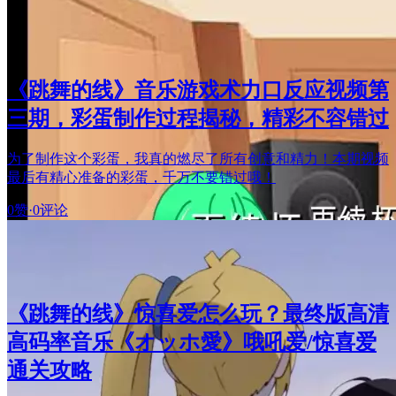
《跳舞的线》音乐游戏术力口反应视频第
三期，彩蛋制作过程揭秘，精彩不容错过
为了制作这个彩蛋，我真的燃尽了所有创意和精力！本期视频
最后有精心准备的彩蛋，千万不要错过哦！
0赞
·
0评论
《跳舞的线》惊喜爱怎么玩？最终版高清
高码率音乐《オッホ愛》哦吼爱/惊喜爱
通关攻略