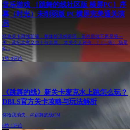
音乐游戏 ［跳舞的线社区版 横屏PC］序
幕（时光）未削弱版 PC横屏完美通关演
示
经典关卡再续前缘，整体舒适感很强，虽然后续不再是第一
关，其纪念意义也十分丰厚。 本关个人评价：7（二等） 场景
&…
1赞
·
0评论
《跳舞的线》新关卡麦克水上跳怎么玩？
DBLS官方关卡攻略与玩法解析
你给我消失。@跳舞的线CM
0赞
·
1评论