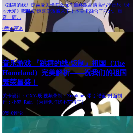
《跳舞的线》惊喜爱关卡怎么玩？最终版高清高码率音乐《オ
ッホ愛》哦吼爱/惊喜爱攻略来了！本关卡融合了亚北、重
音、雨…
0赞
·
0评论
音乐游戏 『跳舞的线/饭制』祖国（The
Homeland）完美解析——祝我们的祖国
繁荣昌盛！
关卡设计：CXY-辰 视频录制：Zerolune_澪弓 谱面/封面制
作：小梦_Rain （为避免打扰不艾特了）
0赞
·
0评论