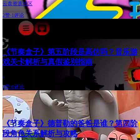
云盘资源社区
2赞
·
1评论
《节奏盒子》第五阶段是高仿吗？音乐游
戏关卡解析与真假鉴别指南
-
0赞
·
0评论
《节奏盒子》德普勒的爸爸是谁？第四阶
段角色关系解析与攻略