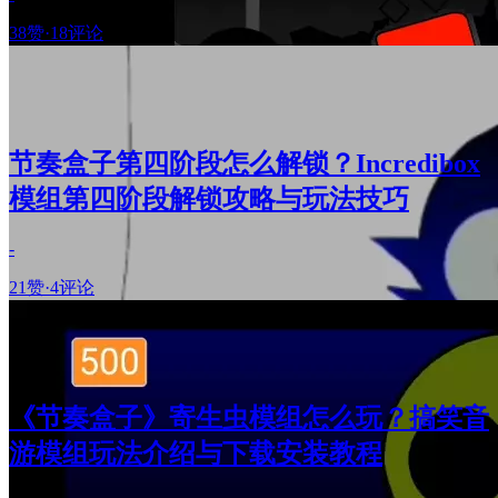
38赞
·
18评论
节奏盒子第四阶段怎么解锁？Incredibox
模组第四阶段解锁攻略与玩法技巧
-
21赞
·
4评论
《节奏盒子》寄生虫模组怎么玩？搞笑音
游模组玩法介绍与下载安装教程