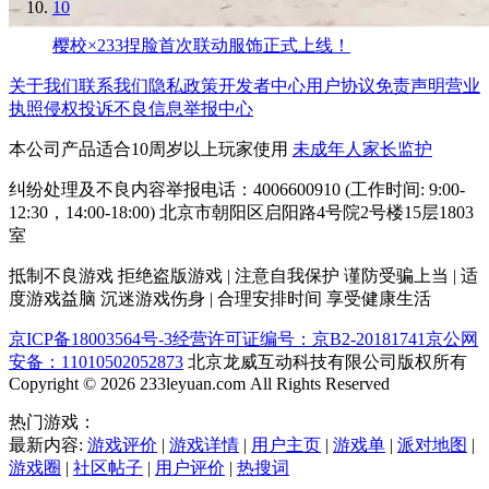
10
樱校×233捏脸首次联动服饰正式上线！
关于我们
联系我们
隐私政策
开发者中心
用户协议
免责声明
营业
执照
侵权投诉
不良信息举报中心
本公司产品适合10周岁以上玩家使用
未成年人家长监护
纠纷处理及不良内容举报电话：4006600910 (工作时间: 9:00-
12:30，14:00-18:00) 北京市朝阳区启阳路4号院2号楼15层1803
室
抵制不良游戏 拒绝盗版游戏 | 注意自我保护 谨防受骗上当 | 适
度游戏益脑 沉迷游戏伤身 | 合理安排时间 享受健康生活
京ICP备18003564号-3
经营许可证编号：京B2-20181741
京公网
安备：11010502052873
北京龙威互动科技有限公司版权所有
Copyright © 2026 233leyuan.com All Rights Reserved
热门游戏：
最新内容:
游戏评价
|
游戏详情
|
用户主页
|
游戏单
|
派对地图
|
游戏圈
|
社区帖子
|
用户评价
|
热搜词