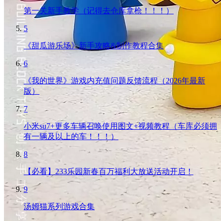
第一关新手教学（记得去仓库拿枪！！！）
5
《甜瓜游乐场》新手攻略&制作教程合集
6
《我的世界》游戏内充值问题反馈流程（2026年最新
版）
7
小米su7+更多车辆召唤使用图文+视频教程（车库必须拥
有一辆及以上的车！！！）
8
【必看】233乐园新春百万福利大放送活动开启！
9
汤姆猫系列游戏合集