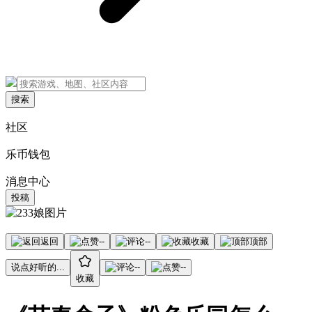
搜索
社区
乐币钱包
消息中心
投稿
返回
--
--
收藏
顶部
说点好听的...
--
--
收藏