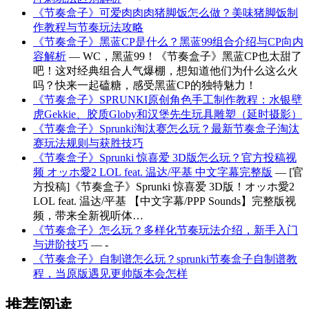
《节奏盒子》可爱肉肉肉猪脚饭怎么做？美味猪脚饭制
作教程与节奏玩法攻略
《节奏盒子》黑蓝CP是什么？黑蓝99组合介绍与CP向内
容解析
— WC，黑蓝99！《节奏盒子》黑蓝CP也太甜了
吧！这对经典组合人气爆棚，想知道他们为什么这么火
吗？快来一起磕糖，感受黑蓝CP的独特魅力！
《节奏盒子》SPRUNKI原创角色手工制作教程：水银壁
虎Gekkie、胶质Globy和汉堡先生玩具雕塑（延时摄影）
《节奏盒子》Sprunki淘汰赛怎么玩？最新节奏盒子淘汰
赛玩法规则与获胜技巧
《节奏盒子》Sprunki 惊喜爱 3D版怎么玩？官方投稿视
频 オッホ愛2 LOL feat. 温达/平基 中文字幕完整版
— [官
方投稿]《节奏盒子》Sprunki 惊喜爱 3D版！オッホ愛2
LOL feat. 温达/平基 【中文字幕/PPP Sounds】完整版视
频，带来全新视听体…
《节奏盒子》怎么玩？多样化节奏玩法介绍，新手入门
与进阶技巧
— -
《节奏盒子》自制谱怎么玩？sprunki节奏盒子自制谱教
程，当原版遇见更帅版本会怎样
推荐阅读