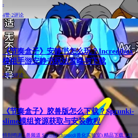
-
4赞
·
2评论
《节奏盒子》安静书怎么玩？Incredibox
模组手游安静书玩法攻略与下载
2赞
·
3评论
《节奏盒子》胶兽版怎么下载？Sprunki-
slime模组资源获取与安装教程
特别鸣谢 : 兽频道 Sprunki changed(兽化实验室) 精品下载 123