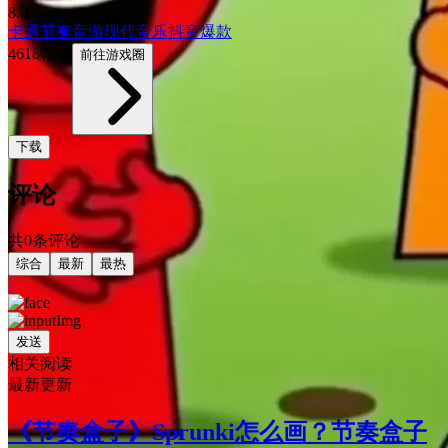
8.0
卡通
节奏音游
现代
音乐
抖音爆款
4618帖子
前往游戏圈
下载
评论
共0条评论
综合
最新
最热
发送
相关阅读
最新更新
《节奏盒子》Sprunki怎么画？节奏盒子