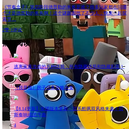
《节奏盒子》第四阶段德普勒的爸爸是谁？很多玩家都在问哪
个才是德普勒的爸爸啊！这个谜题困扰了不少人，快来一起探
索节…
2赞
·
1评论
热门阅读
逃离家暴游戏的八种结局，所有隐藏结局和隐藏彩蛋！
《我是猫》房子任务攻略合集
【8.14更新】女团版本更新，甜系酷飒双风格来袭！贝
斯奏响成团序曲
4