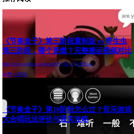
《节奏盒子》第三阶段重制版 vs 寄生虫
第三阶段，哪个更燃？完整搬运视频对比
https://m.youtube.com/watch?v=Se-173cDKpw
49赞
·
13评论
《节奏盒子》第10阶段怎么过？音乐游戏
大合唱玩法评价与通关攻略
-