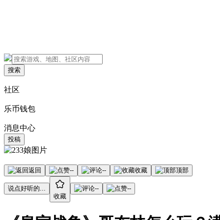
搜索
社区
乐币钱包
消息中心
投稿
返回
--
--
收藏
顶部
说点好听的...
--
--
收藏