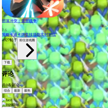
部落冲突：皇室战争
7.6
策略
卡通
卡牌
竞技
塔防
实时对战
4927帖子
前往游戏圈
下载
评论
共0条评论
综合
最新
最热