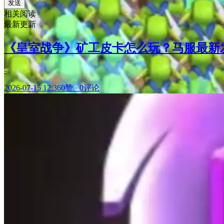
发送
相关阅读
最新更新
《皇室战争》矿工皮卡怎么玩？马服最新
-
2026-07-15 12:36
0赞
·
0评论