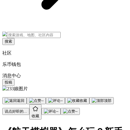
搜索
社区
乐币钱包
消息中心
投稿
返回
--
--
收藏
顶部
说点好听的...
--
--
收藏