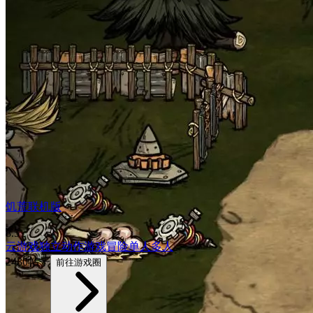
饥荒联机版
8.5
云游戏
独立
动作游戏
冒险
单人
多人
2430帖子
前往游戏圈