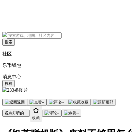
搜索
社区
乐币钱包
消息中心
投稿
返回
--
--
收藏
顶部
说点好听的...
--
--
收藏