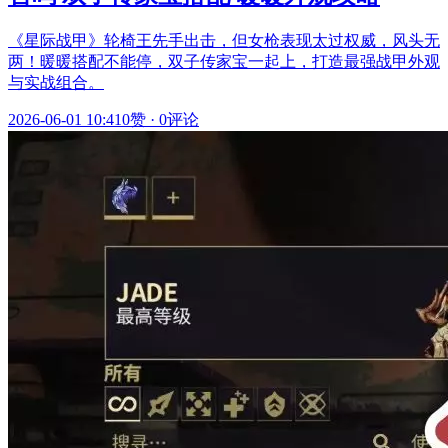
《星际战甲》轮椅王先手出击，但女枪表现太过权威，风头无
两！暖暖搭配不能停，双子传家宝一起上，打造最强战甲外观
与实战组合。
2026-06-01 10:41
0赞
·
0评论