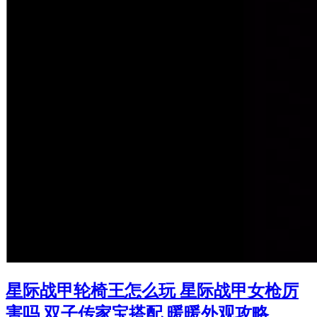
星际战甲轮椅王怎么玩 星际战甲女枪厉
害吗 双子传家宝搭配 暖暖外观攻略