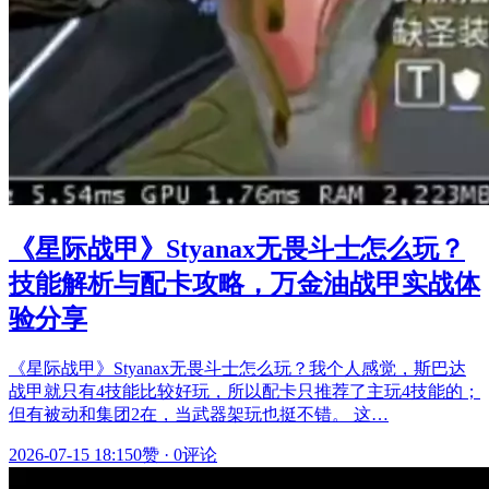
《星际战甲》Styanax无畏斗士怎么玩？
技能解析与配卡攻略，万金油战甲实战体
验分享
《星际战甲》Styanax无畏斗士怎么玩？我个人感觉，斯巴达
战甲就只有4技能比较好玩，所以配卡只推荐了主玩4技能的；
但有被动和集团2在，当武器架玩也挺不错。 这…
2026-07-15 18:15
0赞
·
0评论