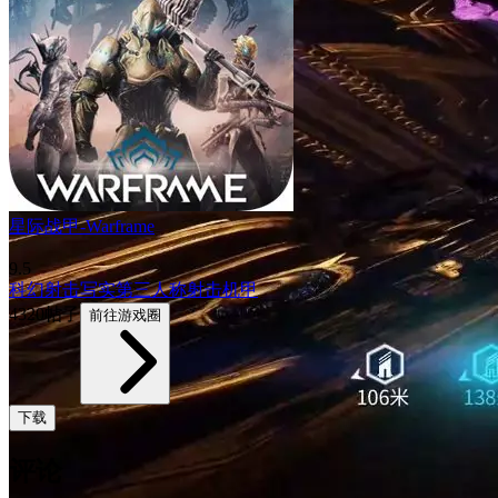
星际战甲-Warframe
9.5
科幻
射击
写实
第三人称射击
机甲
4320帖子
前往游戏圈
下载
评论