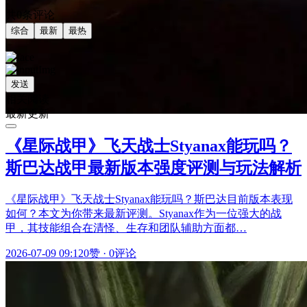
共0条评论
综合
最新
最热
发送
相关阅读
最新更新
《星际战甲》飞天战士Styanax能玩吗？
斯巴达战甲最新版本强度评测与玩法解析
《星际战甲》飞天战士Styanax能玩吗？斯巴达目前版本表现
如何？本文为你带来最新评测。Styanax作为一位强大的战
甲，其技能组合在清怪、生存和团队辅助方面都…
2026-07-09 09:12
0赞
·
0评论