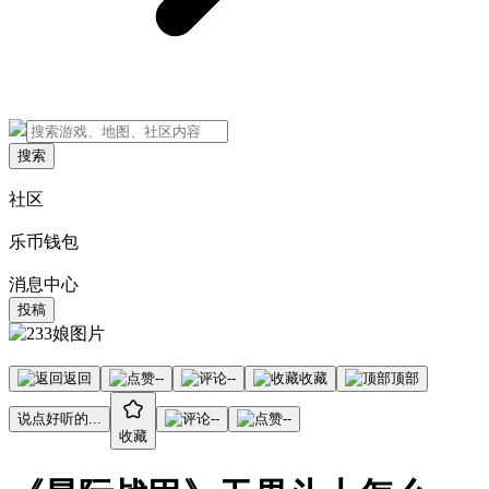
搜索
社区
乐币钱包
消息中心
投稿
返回
--
--
收藏
顶部
说点好听的...
--
--
收藏