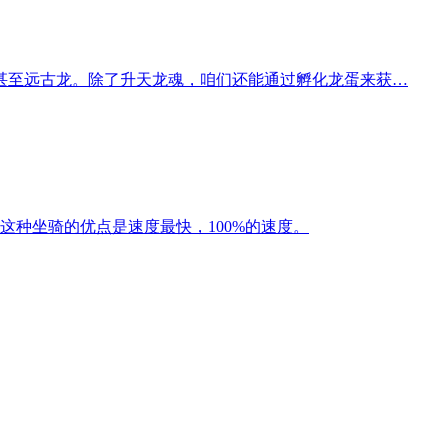
甚至远古龙。除了升天龙魂，咱们还能通过孵化龙蛋来获…
这种坐骑的优点是速度最快，100%的速度。