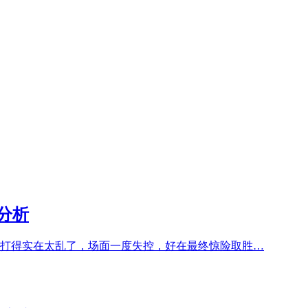
分析
段打得实在太乱了，场面一度失控，好在最终惊险取胜…