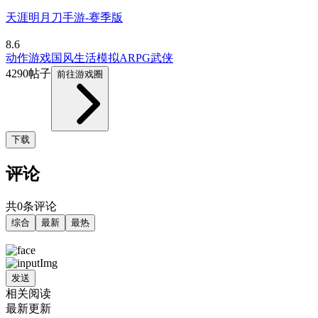
天涯明月刀手游-赛季版
8.6
动作游戏
国风
生活模拟
ARPG
武侠
4290帖子
前往游戏圈
下载
评论
共0条评论
综合
最新
最热
发送
相关阅读
最新更新