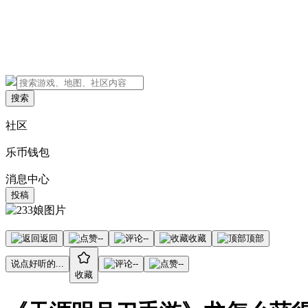
搜索
社区
乐币钱包
消息中心
投稿
返回
--
--
收藏
顶部
说点好听的...
--
--
收藏