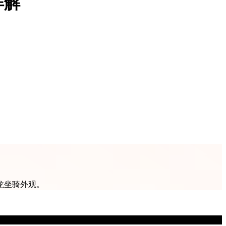
详解
龙坐骑外观。