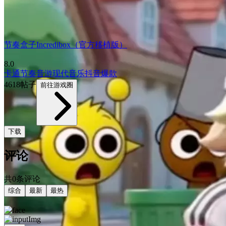
节奏盒子Incredibox（官方移植版）
8.0
卡通
节奏音游
现代
音乐
抖音爆款
4618帖子
前往游戏圈
下载
评论
共0条评论
综合
最新
最热