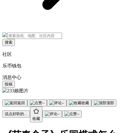
搜索
社区
乐币钱包
消息中心
投稿
返回
--
--
收藏
顶部
说点好听的...
--
--
收藏