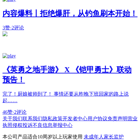
内容爆料丨拒绝爆肝，从钓鱼刷本开始！
3赞
·
2评论
《英勇之地手游》 X 《铠甲勇士》联动
预告！
完了！厨娘被帅到了！ 事情还要从昨晚下班回家的路上说
起……
46赞
·
2评论
关于我们
联系我们
隐私政策
开发者中心
用户协议
免责声明
营业
执照
侵权投诉
不良信息举报中心
本公司产品适合10周岁以上玩家使用
未成年人家长监护