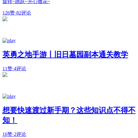
旋转~跳跃~开心撒花~
126赞
·
82评论
英勇之地手游丨旧日墓园副本通关教学
11赞
·
4评论
想要快速渡过新手期？这些知识点不得不
知！
16赞
·
2评论