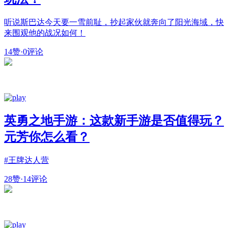
听说斯巴达今天要一雪前耻，抄起家伙就奔向了阳光海域，快
来围观他的战况如何！
14赞
·
0评论
英勇之地手游：这款新手游是否值得玩？
元芳你怎么看？
#王牌达人营
28赞
·
14评论