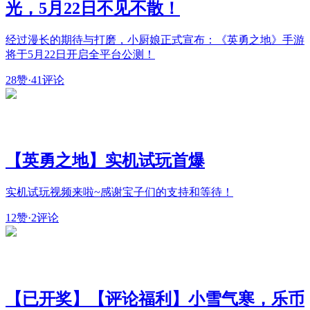
光，5月22日不见不散！
经过漫长的期待与打磨，小厨娘正式宣布：《英勇之地》手游
将于5月22日开启全平台公测！
28赞
·
41评论
【英勇之地】实机试玩首爆
实机试玩视频来啦~感谢宝子们的支持和等待！
12赞
·
2评论
【已开奖】【评论福利】小雪气寒，乐币