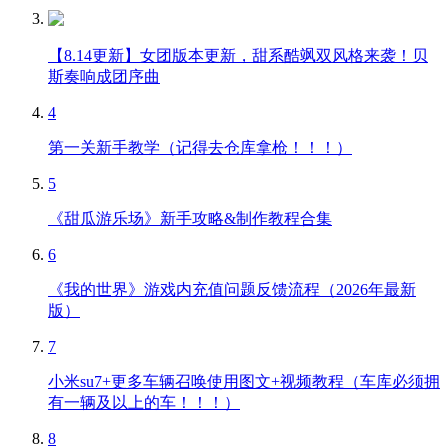
【8.14更新】女团版本更新，甜系酷飒双风格来袭！贝
斯奏响成团序曲
4
第一关新手教学（记得去仓库拿枪！！！）
5
《甜瓜游乐场》新手攻略&制作教程合集
6
《我的世界》游戏内充值问题反馈流程（2026年最新
版）
7
小米su7+更多车辆召唤使用图文+视频教程（车库必须拥
有一辆及以上的车！！！）
8