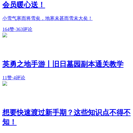
会员暖心送！
小雪气寒而将雪矣，地寒未甚而雪未大矣！
164赞
·
363评论
英勇之地手游丨旧日墓园副本通关教学
11赞
·
4评论
想要快速渡过新手期？这些知识点不得不
知！