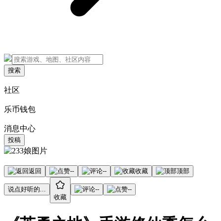
搜索
社区
乐币钱包
消息中心
投稿
返回
--
--
收藏
顶部
说点好听的...
--
--
收藏