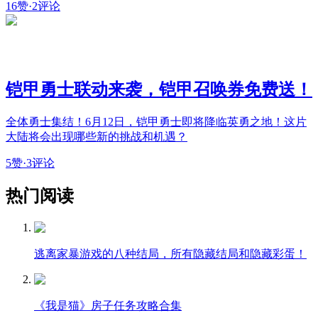
16赞
·
2评论
铠甲勇士联动来袭，铠甲召唤券免费送！
全体勇士集结！6月12日，铠甲勇士即将降临英勇之地！这片
大陆将会出现哪些新的挑战和机遇？
5赞
·
3评论
热门阅读
逃离家暴游戏的八种结局，所有隐藏结局和隐藏彩蛋！
《我是猫》房子任务攻略合集