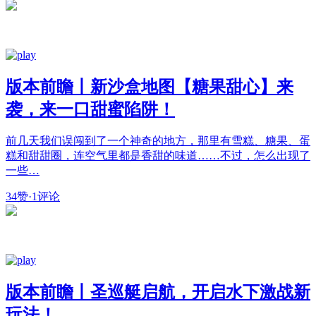
版本前瞻丨新沙盒地图【糖果甜心】来
袭，来一口甜蜜陷阱！
前几天我们误闯到了一个神奇的地方，那里有雪糕、糖果、蛋
糕和甜甜圈，连空气里都是香甜的味道……不过，怎么出现了
一些…
34赞
·
1评论
版本前瞻丨圣巡艇启航，开启水下激战新
玩法！