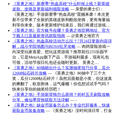
《英勇之地》新赛季“热血高校”什么时候上线？新英雄
皮肤、坐骑及更新福利领取攻略
— 亲爱的勇士们：
《英勇之地》手游新赛季“热血高校”震撼来袭！本次更
新不仅带来了全新的英雄皮肤和酷炫坐骑，更有海量福
利等你来拿。版本更新维护结束后，我们将通过游戏…
《英勇之地》官方账号在哪？英勇之地官网地址、官方
下载入口及最新资讯获取指南
— @英勇之地官方
《英勇之地》热血高校活动怎么玩？7月24日更新内容详
解，战斗学院地图与BOSS狂牙攻略
— 肉鸽冒险游戏一
向深受玩家喜爱。想玩这类游戏？推荐前往233乐园平
台，它是MetaApp旗下产品，手游福利最多，现有礼包
可领，活动节假日礼包还会随时更新。 英勇之…
《英勇之地》80抽能出什么？实测抽奖技巧分享，瓜分
12608钻石碎片攻略
— 《英勇之地》80抽中了三个大
奖，瓜分12608钻石碎片！虽然后面都是小奖，但这波真
的爽翻了，欧皇附体，运气爆棚！你也想试试手气吗？
快来分享你的抽奖经历吧！
《英勇之地》手游新背饰怎么获得？耗时五天刷取攻略
分享，修仙季背饰获取方法详解
— -
《英勇之地》缺金币装备怎么办？专业代肝服务，快速
获取金币装备攻略
— 《英勇之地》没时间清日常，打金