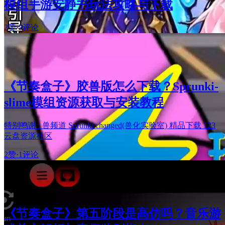
模组手游安静书玩法攻略与下载
2赞
·
3评论
《节奏盒子》胶兽版怎么下载？Sprunki-
slime模组资源获取与安装教程
特别鸣谢 : 兽频道 Sprunki changed(兽化实验室) 精品下载 123
云盘资源社区
2赞
·
1评论
《节奏盒子》第五阶段是高仿吗？音乐游