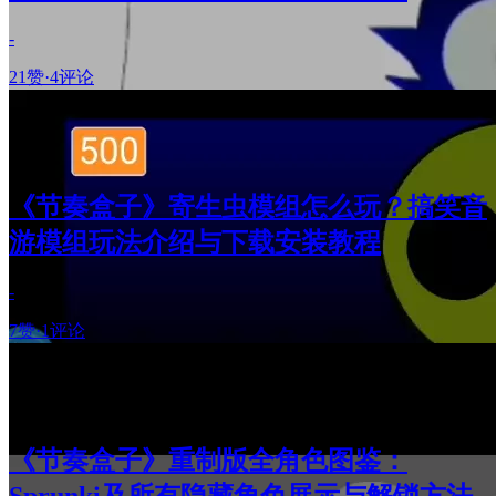
-
21赞
·
4评论
《节奏盒子》寄生虫模组怎么玩？搞笑音
游模组玩法介绍与下载安装教程
-
7赞
·
1评论
《节奏盒子》重制版全角色图鉴：
Sprunki及所有隐藏角色展示与解锁方法