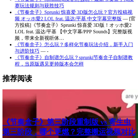
赛玩法规则与获胜技巧
《节奏盒子》Sprunki 惊喜爱 3D版怎么玩？官方投稿视
频 オッホ愛2 LOL feat. 温达/平基 中文字幕完整版
— [官
方投稿]《节奏盒子》Sprunki 惊喜爱 3D版！オッホ愛2
LOL feat. 温达/平基 【中文字幕/PPP Sounds】完整版视
频，带来全新视听体…
《节奏盒子》怎么玩？多样化节奏玩法介绍，新手入门
与进阶技巧
— -
《节奏盒子》自制谱怎么玩？sprunki节奏盒子自制谱教
程，当原版遇见更帅版本会怎样
推荐阅读
《节奏盒子》第三阶段重制版 vs 寄生虫
第三阶段，哪个更燃？完整搬运视频对比