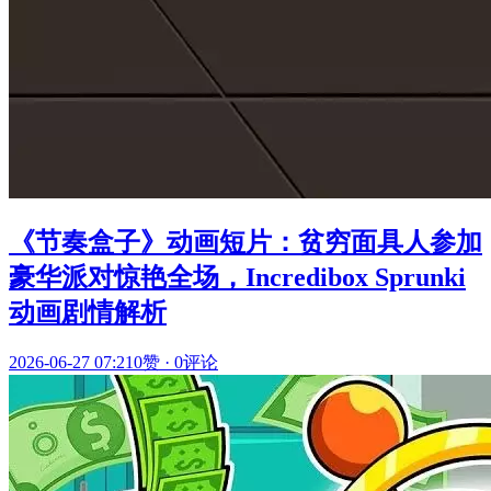
《节奏盒子》动画短片：贫穷面具人参加
豪华派对惊艳全场，Incredibox Sprunki
动画剧情解析
2026-06-27 07:21
0赞
·
0评论