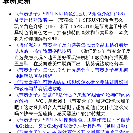
最新更新
《节奏盒子》SPRUNKI角色怎么玩？角色介绍（186）
及使用技巧攻略
— 《节奏盒子》SPRUNKI角色怎么
玩？角色介绍（186）来了！SPRUNKI是节奏盒子中极
具特色的角色之一，拥有独特的音效和节奏风格。本文
将为你详细解析SPRU…
《蛋仔派对》节奏盒子反向选美怎么玩？越丑越好看玩
法攻略，搞笑造型搭配技巧
— 《蛋仔派对》节奏盒子反
向选美怎么玩？越丑越好看玩法解析！教你如何搭配最
丑造型，在反向选美中脱颖而出，搞笑玩法攻略分享。
《节奏盒子》怎么玩？创作灵感分享，节奏盒子与几何
冲刺玩法区别解析
— -
《节奏盒子》可爱肉肉肉猪脚饭怎么做？美味猪脚饭制
作教程与节奏玩法攻略
《节奏盒子》黑蓝CP是什么？黑蓝99组合介绍与CP向内
容解析
— WC，黑蓝99！《节奏盒子》黑蓝CP也太甜了
吧！这对经典组合人气爆棚，想知道他们为什么这么火
吗？快来一起磕糖，感受黑蓝CP的独特魅力！
《节奏盒子》SPRUNKI原创角色手工制作教程：水银壁
虎Gekkie、胶质Globy和汉堡先生玩具雕塑（延时摄影）
《节奏盒子》Sprunki淘汰赛怎么玩？最新节奏盒子淘汰