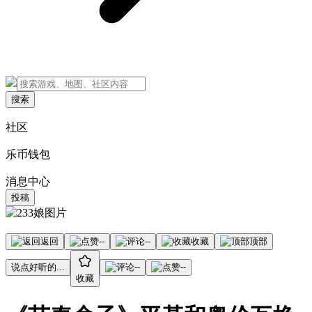
搜索
社区
乐币钱包
消息中心
投稿
返回
--
--
收藏
顶部
说点好听的...
--
--
收藏