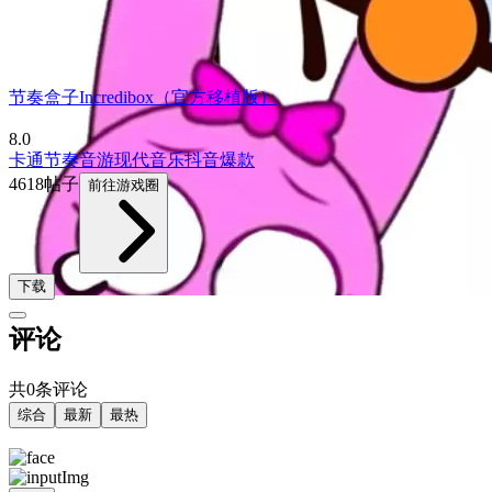
节奏盒子Incredibox（官方移植版）
8.0
卡通
节奏音游
现代
音乐
抖音爆款
4618帖子
前往游戏圈
下载
评论
共0条评论
综合
最新
最热