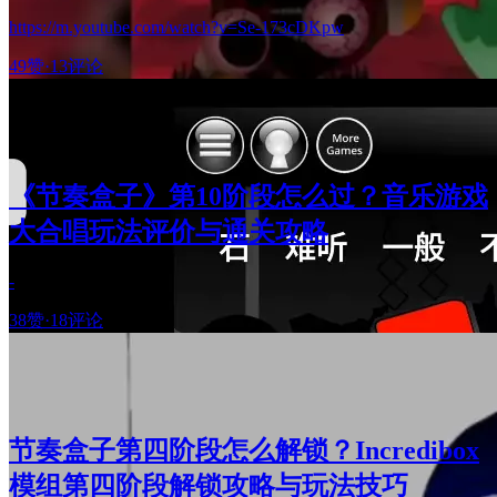
https://m.youtube.com/watch?v=Se-173cDKpw
49赞
·
13评论
《节奏盒子》第10阶段怎么过？音乐游戏
大合唱玩法评价与通关攻略
-
38赞
·
18评论
节奏盒子第四阶段怎么解锁？Incredibox
模组第四阶段解锁攻略与玩法技巧