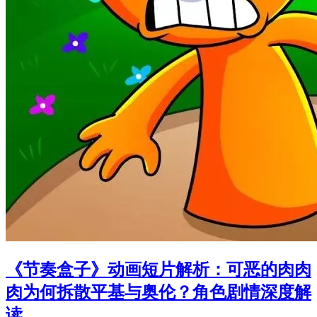
《节奏盒子》动画短片解析：可恶的肉肉
肉为何拆散平基与奥伦？角色剧情深度解
读