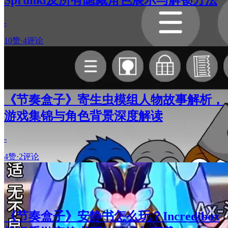
-
10赞
·
4评论
《节奏盒子》寄生虫模组人物故事解析，
游戏集锦与角色背景深度解读
-
4赞
·
2评论
《节奏盒子》安静书怎么玩？Incredibox