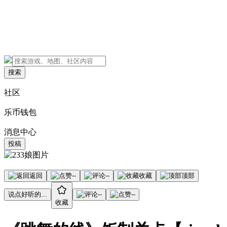
搜索
社区
乐币钱包
消息中心
投稿
返回
--
--
收藏
顶部
说点好听的...
--
--
收藏