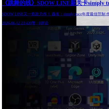
《跳舞的线》SDOW LINE新关卡simp
SDOW LINE又一氚歆力作！ 曲名：simply trace年度最佳范制 作者
2026-06-12 23:42
0赞
·
0评论