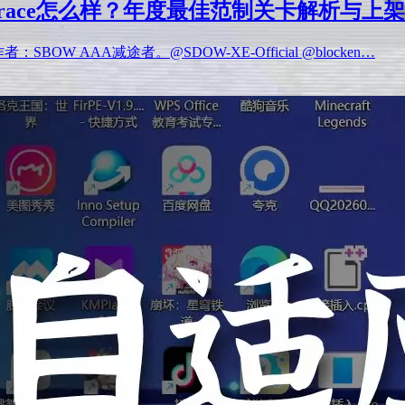
ly trace怎么样？年度最佳范制关卡解析与上
：SBOW AAA减途者。@SDOW-XE-Official @blocken…