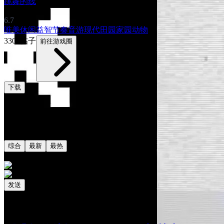
跳舞的线
6.7
唯美
休闲益智
节奏音游
现代
田园家园
动物
3305帖子
前往游戏圈
下载
评论
共0条评论
综合
最新
最热
发送
相关阅读
最新更新