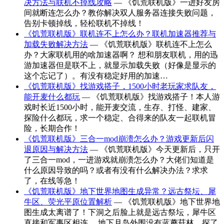
决方法与联机不掉线攻略
— 《饥荒联机版》一进好友房
间就断连怎么办？教你解决双人服务器连接失败问题，
告别卡顿掉线，轻松联机不掉线！
《饥荒联机版》联机连不上怎么办？联机加速器推荐与
加载失败解决方法
— 《饥荒联机版》联机连不上怎么
办？大家联机用的啥加速器啊？ 想和朋友联机，用的迅
游加速器但是联不上，就显示加载失败（好像是显示的
这个忘记了）。有没有稳定好用的加速…
《饥荒联机版》找游戏搭子，1500小时老玩家求队友，
能开麦什么都玩
— 《饥荒联机版》找游戏搭子！本人游
戏时长近1500小时，能开麦交流，生存、打怪、建家、
探险什么都玩，求一个稳定、合得来的队友一起联机冒
险，长期合作！
《饥荒联机版》三合一mod崩溃怎么办？游戏更新后闪
退原因与解决方法
— 《饥荒联机版》今天更新后，只开
了三合一mod，一进游戏就崩溃怎么办？大佬们知道是
什么原因导致的吗？或者有没有什么解决办法？求求
了，在线等急！
《饥荒联机版》地下世界地图生成异常？远古祭坛、犀
牛区、荧光平原位置解析
— 《饥荒联机版》地下世界地
图生成太离谱了！下洞之后脸上就是远古祭坛，犀牛区
直接和军事区相连。 地下月岛外围没有蓝蘑菇林，探了