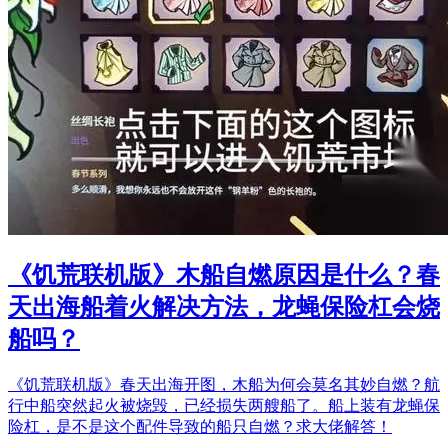
《饥荒联机版》木船自燃原因是什么？春
天出海船着火解决方法，龙蝇保险杠会烧
船吗？
《饥荒联机版》春天出海开图，木船为何会莫名其妙自燃？航
行中船突然起火被烧毁，已经损失两艘船了。船上装有龙蝇保
险杠，是不是这个配件导致的船只自燃？求大佬解答！