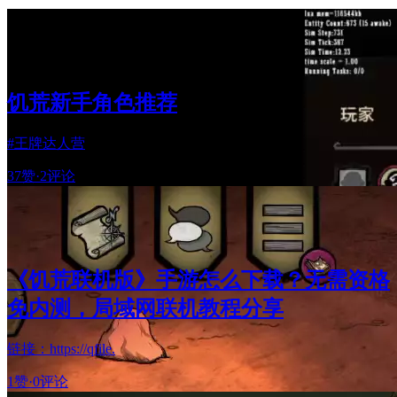
饥荒新手角色推荐
#王牌达人营
37赞
·
2评论
《饥荒联机版》手游怎么下载？无需资格
免内测，局域网联机教程分享
链接：https://qfile.
1赞
·
0评论