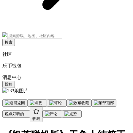
搜索
社区
乐币钱包
消息中心
投稿
返回
--
--
收藏
顶部
说点好听的...
--
--
收藏