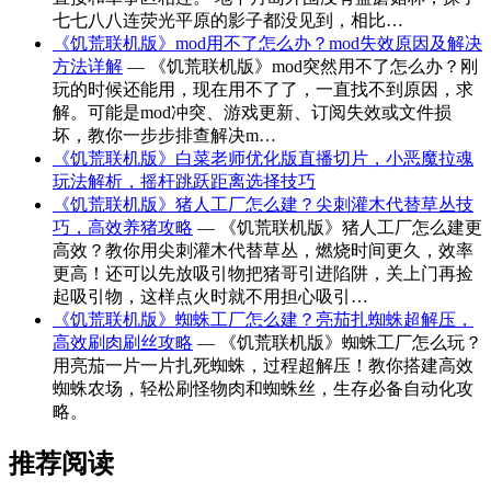
七七八八连荧光平原的影子都没见到，相比…
《饥荒联机版》mod用不了怎么办？mod失效原因及解决
方法详解
— 《饥荒联机版》mod突然用不了怎么办？刚
玩的时候还能用，现在用不了了，一直找不到原因，求
解。可能是mod冲突、游戏更新、订阅失效或文件损
坏，教你一步步排查解决m…
《饥荒联机版》白菜老师优化版直播切片，小恶魔拉魂
玩法解析，摇杆跳跃距离选择技巧
《饥荒联机版》猪人工厂怎么建？尖刺灌木代替草丛技
巧，高效养猪攻略
— 《饥荒联机版》猪人工厂怎么建更
高效？教你用尖刺灌木代替草丛，燃烧时间更久，效率
更高！还可以先放吸引物把猪哥引进陷阱，关上门再捡
起吸引物，这样点火时就不用担心吸引…
《饥荒联机版》蜘蛛工厂怎么建？亮茄扎蜘蛛超解压，
高效刷肉刷丝攻略
— 《饥荒联机版》蜘蛛工厂怎么玩？
用亮茄一片一片扎死蜘蛛，过程超解压！教你搭建高效
蜘蛛农场，轻松刷怪物肉和蜘蛛丝，生存必备自动化攻
略。
推荐阅读