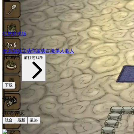
饥荒联机版
8.4
云游戏
独立
动作游戏
冒险
单人
多人
2430帖子
前往游戏圈
下载
评论
共0条评论
综合
最新
最热