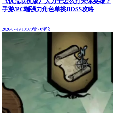
《饥荒联机版》大力士怎么打天体英雄？
手游/PC端强力角色单挑BOSS攻略
-
2026-07-19 10:37
0赞
·
0评论