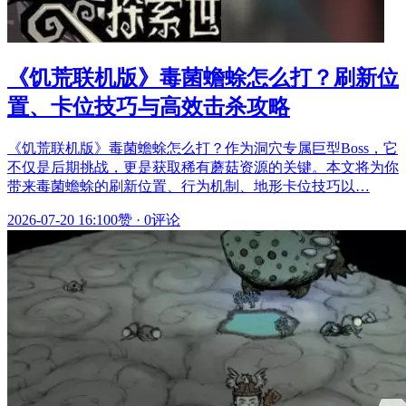
《饥荒联机版》毒菌蟾蜍怎么打？刷新位
置、卡位技巧与高效击杀攻略
《饥荒联机版》毒菌蟾蜍怎么打？作为洞穴专属巨型Boss，它
不仅是后期挑战，更是获取稀有蘑菇资源的关键。本文将为你
带来毒菌蟾蜍的刷新位置、行为机制、地形卡位技巧以…
2026-07-20 16:10
0赞
·
0评论