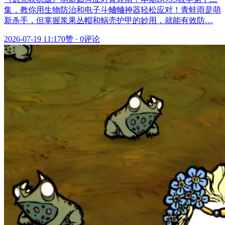
集，教你用生物防治和电子斗蛐蛐神器轻松应对！青蛙雨是萌
新杀手，但掌握浆果丛帽和蜗壳护甲的妙用，就能有效防…
2026-07-19 11:17
0赞
·
0评论