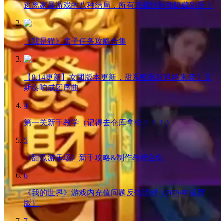
逃离家暴游戏的八种结局，所有隐藏结局和隐藏彩蛋！
《我是猫》房子任务攻略合集
【8.14更新】女团版本更新，甜系酷飒双风格来袭！贝
斯奏响成团序曲
4
第一关新手教学（记得去仓库拿枪！！！）
5
《甜瓜游乐场》新手攻略&制作教程合集
6
《我的世界》游戏内充值问题反馈流程（2026年最新
版）
7