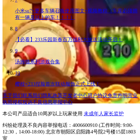
小米su7+更多车辆召唤使用图文+视频教程（车库必须拥
有一辆及以上的车！！！）
8
【必看】233乐园新春百万福利大放送活动开启！
9
汤姆猫系列游戏合集
10
樱校×233捏脸首次联动服饰正式上线！
关于我们
联系我们
隐私政策
开发者中心
用户协议
免责声明
营业
执照
侵权投诉
不良信息举报中心
本公司产品适合10周岁以上玩家使用
未成年人家长监护
纠纷处理及不良内容举报电话：4006600910 (工作时间: 9:00-
12:30，14:00-18:00) 北京市朝阳区启阳路4号院2号楼15层1803
室