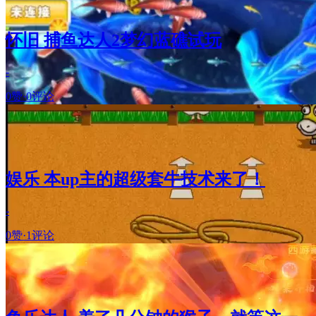
怀旧 捕鱼达人2梦幻蓝礁试玩
-
0赞
·
0评论
娱乐 本up主的超级套牛技术来了！
-
0赞
·
1评论