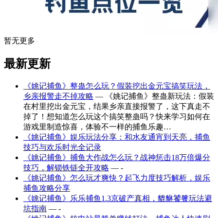
暂无更多
最新更新
《姚记捕鱼》整蛊怎么玩？假装挖出金元宝搞笑玩法，
乡亲报警走不掉攻略
— 《姚记捕鱼》整蛊新玩法：假装
在村里挖出金元宝，结果乡亲直接报警了，这下真走不
掉了！想知道怎么玩这个搞笑整蛊吗？快来学习如何在
游戏里制造惊喜，体验不一样的捕鱼乐趣…
《姚记捕鱼》娱乐玩法分享：和水友通宵到天亮，捕鱼
技巧与欢乐时光全记录
《姚记捕鱼》捕鱼大作战怎么玩？战神惩击18万倍爆分
技巧，解锁铁链全开攻略
— -
《姚记捕鱼》怎么玩才爽快？起飞力度技巧解析，娱乐
捕鱼攻略分享
《姚记捕鱼》乐乐捕鱼1.3京破产真相，貔貅饕餮玩法避
坑指南
— -