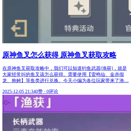
原神鱼叉怎么获得 原神鱼叉获取攻略
在原神鱼叉获取攻略中，我们可以知道钓鱼武器[渔获]，就是
大家经常叫的鱼叉该怎么获得。需要使用【雷鸣仙、金赤假
龙、炮鲀】等鱼类进行兑换。今天小编为各位玩家带来了渔…
2025-12-05 21:34
0赞
·
0评论