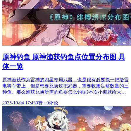
原神钓鱼 原神渔获钓鱼点位置分布图 具
体一览
原神渔获作为雷神的四星专属武器，也是很有必要换一把给雷
电将军带上，但是想要兑换这把武器，需要收集足够数量的三
种鱼。那么渔获兑换所需的鱼要怎么钓呢?本次小编就给大…
2025-10-04 17:43
0赞
·
0评论