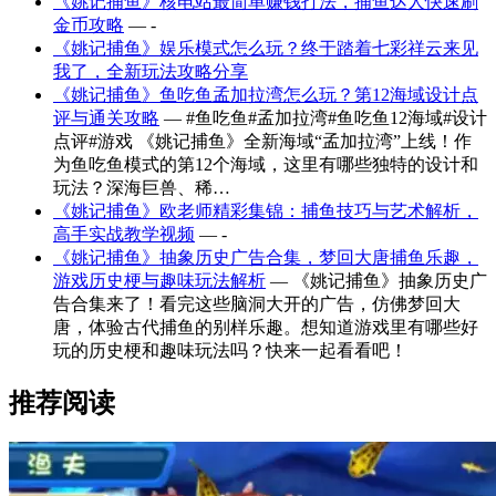
《姚记捕鱼》核电站最简单赚钱打法，捕鱼达人快速刷
金币攻略
— -
《姚记捕鱼》娱乐模式怎么玩？终于踏着七彩祥云来见
我了，全新玩法攻略分享
《姚记捕鱼》鱼吃鱼孟加拉湾怎么玩？第12海域设计点
评与通关攻略
— #鱼吃鱼#孟加拉湾#鱼吃鱼12海域#设计
点评#游戏 《姚记捕鱼》全新海域“孟加拉湾”上线！作
为鱼吃鱼模式的第12个海域，这里有哪些独特的设计和
玩法？深海巨兽、稀…
《姚记捕鱼》欧老师精彩集锦：捕鱼技巧与艺术解析，
高手实战教学视频
— -
《姚记捕鱼》抽象历史广告合集，梦回大唐捕鱼乐趣，
游戏历史梗与趣味玩法解析
— 《姚记捕鱼》抽象历史广
告合集来了！看完这些脑洞大开的广告，仿佛梦回大
唐，体验古代捕鱼的别样乐趣。想知道游戏里有哪些好
玩的历史梗和趣味玩法吗？快来一起看看吧！
推荐阅读