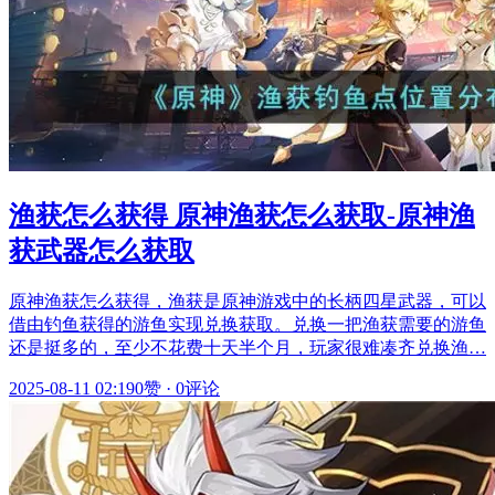
渔获怎么获得 原神渔获怎么获取-原神渔
获武器怎么获取
原神渔获怎么获得，渔获是原神游戏中的长柄四星武器，可以
借由钓鱼获得的游鱼实现兑换获取。兑换一把渔获需要的游鱼
还是挺多的，至少不花费十天半个月，玩家很难凑齐兑换渔…
2025-08-11 02:19
0赞
·
0评论