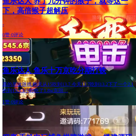
鱼乐达人 养了几分钟的猴子，就等这一
下，高倍猴子超解压
-
0赞
·
0评论
鱼乐达人 鱼乐十万京吃分期打铁
真的吊这游戏 昨天从15吃到13.7 今天13.7吃到13.2下了一个2.1
的到15.3 3小时吃了1.8w京回…
1赞
·
0评论