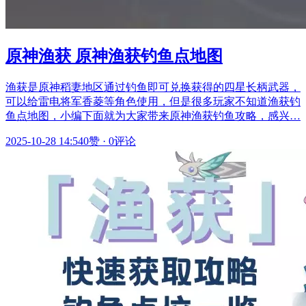
原神渔获 原神渔获钓鱼点地图
渔获是原神稻妻地区通过钓鱼即可兑换获得的四星长柄武器，
可以给雷电将军香菱等角色使用，但是很多玩家不知道渔获钓
鱼点地图，小编下面就为大家带来原神渔获钓鱼攻略，感兴…
2025-10-28 14:54
0赞
·
0评论