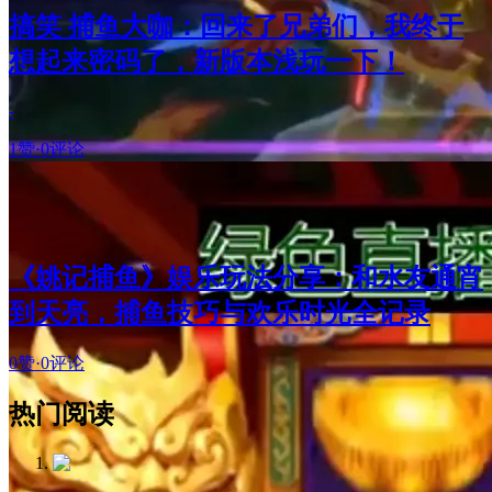
搞笑 捕鱼大咖：回来了兄弟们，我终于
想起来密码了，新版本浅玩一下！
-
1赞
·
0评论
《姚记捕鱼》娱乐玩法分享：和水友通宵
到天亮，捕鱼技巧与欢乐时光全记录
0赞
·
0评论
热门阅读