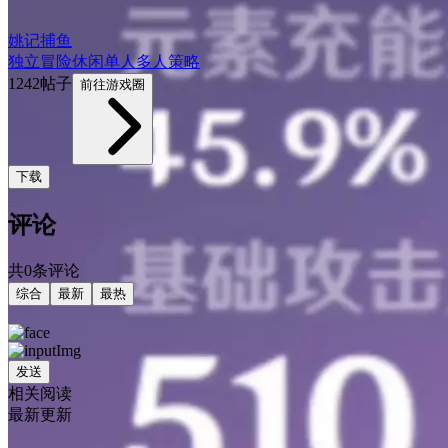
姚记捕鱼
独立
冒险
休闲
单人
多人
策略
1242帖子
前往游戏圈
下载
评论
共0条评论
综合
最新
最热
发送
相关阅读
最新更新