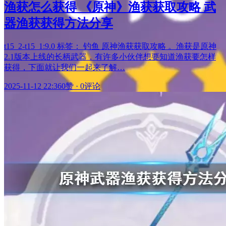
渔获怎么获得 《原神》渔获获取攻略 武
器渔获获得方法分享
t15_2-t15_1:9.0 标签： 钓鱼 原神渔获获取攻略 。渔获是原神
2.1版本上线的长柄武器，有许多小伙伴想要知道渔获要怎样
获得，下面就让我们一起来了解…
2025-11-12 22:36
0赞
·
0评论