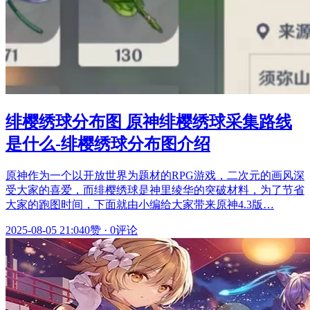
绯樱绣球分布图 原神绯樱绣球采集路线
是什么-绯樱绣球分布图介绍
原神作为一个以开放世界为题材的RPG游戏，二次元的画风深
受大家的喜爱，而绯樱绣球是神里绫华的突破材料，为了节省
大家的跑图时间，下面就由小编给大家带来原神4.3版…
2025-08-05 21:04
0赞
·
0评论