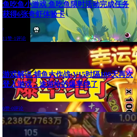
鱼吃鱼小游戏 鱼吃鱼限时活动完成任务
获得6张奇虾体验卡
-
11赞
·
1评论
游戏解说 捕鱼大作战:V15时隔100天再次
登入游戏，途游给的爆率绝了
-
0赞
·
0评论