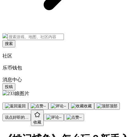
搜索
社区
乐币钱包
消息中心
投稿
返回
--
--
收藏
顶部
说点好听的...
--
--
收藏