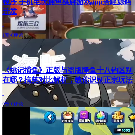
程序 手机电玩捕鱼棋牌游戏app搭建源码
开发
-
1赞
·
0评论
《姚记捕鱼》正版与盗版降鱼十八钓区别
在哪？搞笑对比解析，教你识别正宗玩法
-
0赞
·
0评论