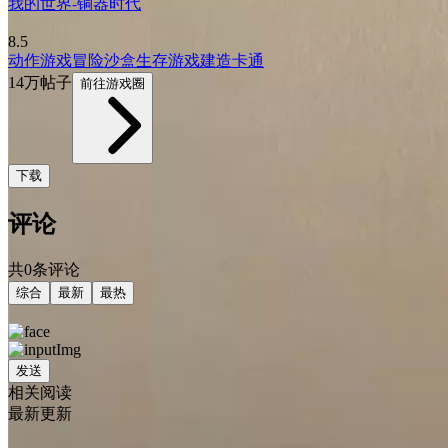
我的世界-铜器时代
8.5
动作游戏
冒险
沙盒
生存游戏
建造
卡通
14万帖子
前往游戏圈
下载
评论
共0条评论
综合
最新
最热
发送
相关阅读
最新更新