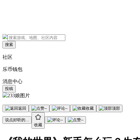
搜索
社区
乐币钱包
消息中心
投稿
返回
--
--
收藏
顶部
说点好听的...
--
--
收藏