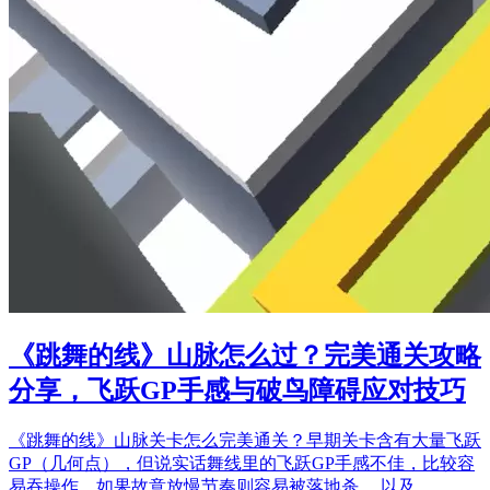
《跳舞的线》山脉怎么过？完美通关攻略
分享，飞跃GP手感与破鸟障碍应对技巧
《跳舞的线》山脉关卡怎么完美通关？早期关卡含有大量飞跃
GP（几何点），但说实话舞线里的飞跃GP手感不佳，比较容
易吞操作，如果故意放慢节奏则容易被落地杀。 以及，…