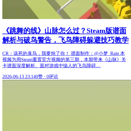
《跳舞的线》山脉怎么过？Steam版谱面
解析与破鸟警告，飞鸟障碍躲避技巧教学
CR：该死的臭鸟，我要炖了你！ 谱面制作：@小梦_Rain 本
视频为用Steam重置官方视频的第三期，本期带来《山脉》关
卡谱面深度解析。面对游戏中恼人的飞鸟障碍…
2026-06-13 23:14
0赞
·
0评论