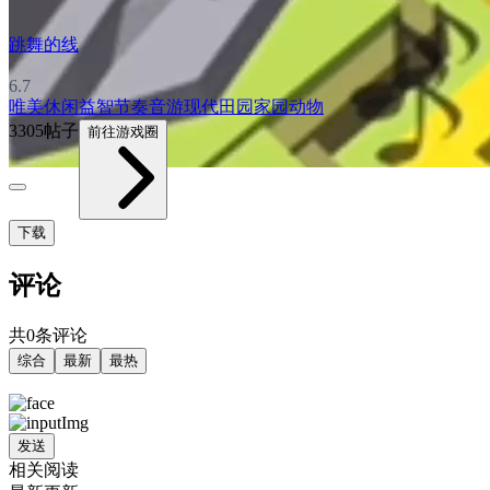
跳舞的线
6.7
唯美
休闲益智
节奏音游
现代
田园家园
动物
3305帖子
前往游戏圈
下载
评论
共0条评论
综合
最新
最热
发送
相关阅读