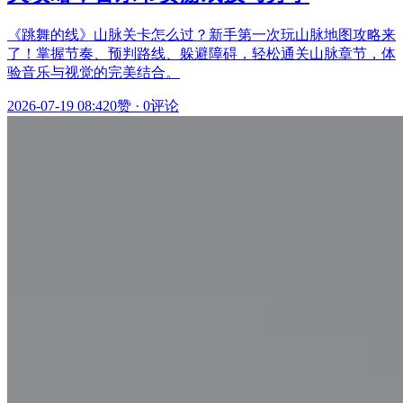
《跳舞的线》山脉关卡怎么过？新手第一次玩山脉地图攻略来
了！掌握节奏、预判路线、躲避障碍，轻松通关山脉章节，体
验音乐与视觉的完美结合。
2026-07-19 08:42
0赞
·
0评论