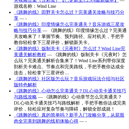
关视频合集（含彩蛋）【已更新至1.2.9.4最新版本】
—
游戏名称：Wind Line
《跳舞的线》田野关卡怎么过？完美通关攻略与技巧分
享
— -
《跳舞的线》印度情缘怎么完美通关？音乐游戏三星攻
略与技巧分享
— 《跳舞的线》印度情缘怎么过？完美通
关攻略来了！掌握节奏、预判路径、应对机关，手把手
教你轻松拿下三星评价，解锁新关卡。
《跳舞的线》饭制关卡《元夜时》怎么过？Wind Line完
美通关解析教程
— 《跳舞的线》饭制关卡《元夜时》怎
么玩？完美通关解析合集来了！Wind Line系列带你深度
剖析关卡难点、节奏点和完美路线，手把手教你达成全
连击，轻松拿下三星评价…
《跳舞的线》社区版怎么玩？音乐游戏玩法介绍与社区
版特色解析
《跳舞的线》心动怎么完美通关？DL心动关卡通关技巧
与路线攻略
— 《跳舞的线》心动章节怎么完美通关？
DL心动关卡通关技巧与路线解析，手把手教你达成完美
评价，轻松应对复杂节奏与障碍，解锁全部成就！
《跳舞的线》真的简单吗？新手入门攻略分享，从屁股
肉全完美到跳舞的线初体验心得
— -