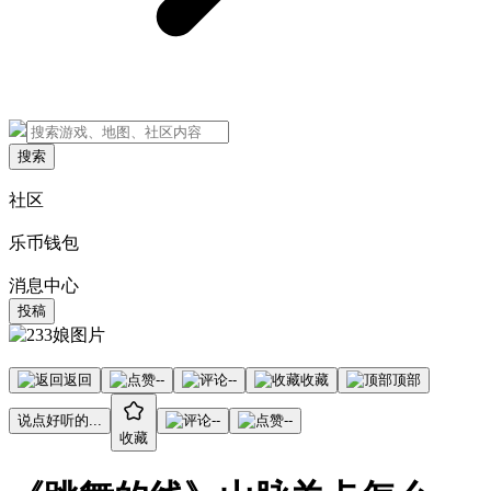
搜索
社区
乐币钱包
消息中心
投稿
返回
--
--
收藏
顶部
说点好听的...
--
--
收藏