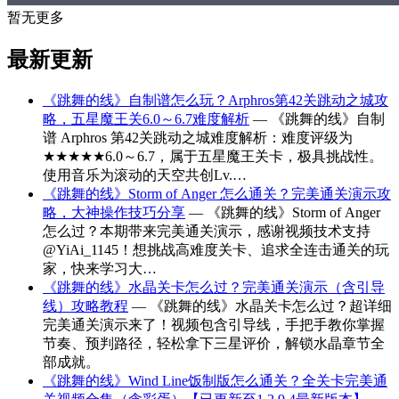
暂无更多
最新更新
《跳舞的线》自制谱怎么玩？Arphros第42关跳动之城攻
略，五星魔王关6.0～6.7难度解析
— 《跳舞的线》自制
谱 Arphros 第42关跳动之城难度解析：难度评级为
★★★★★6.0～6.7，属于五星魔王关卡，极具挑战性。
使用音乐为滚动的天空共创Lv.…
《跳舞的线》Storm of Anger 怎么通关？完美通关演示攻
略，大神操作技巧分享
— 《跳舞的线》Storm of Anger
怎么过？本期带来完美通关演示，感谢视频技术支持
@YiAi_1145！想挑战高难度关卡、追求全连击通关的玩
家，快来学习大…
《跳舞的线》水晶关卡怎么过？完美通关演示（含引导
线）攻略教程
— 《跳舞的线》水晶关卡怎么过？超详细
完美通关演示来了！视频包含引导线，手把手教你掌握
节奏、预判路径，轻松拿下三星评价，解锁水晶章节全
部成就。
《跳舞的线》Wind Line饭制版怎么通关？全关卡完美通