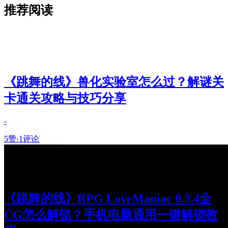
推荐阅读
《跳舞的线》兽化实验室怎么过？解谜关
卡通关攻略与技巧分享
-
5赞
·
1评论
《跳舞的线》RPG LoveManiac 0.3.4全
CG怎么解锁？手机电脑通用一键解锁教